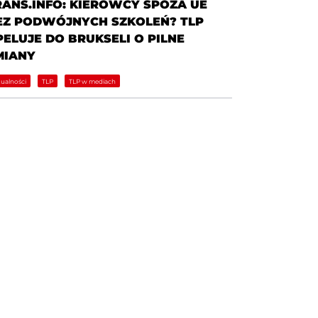
RANS.INFO: KIEROWCY SPOZA UE
EZ PODWÓJNYCH SZKOLEŃ? TLP
PELUJE DO BRUKSELI O PILNE
MIANY
ualności
TLP
TLP w mediach