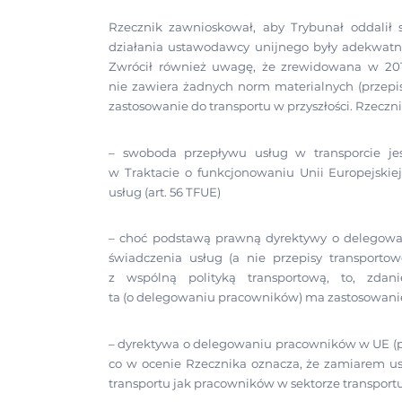
Rzecznik zawnioskował, aby Trybunał oddalił 
działania ustawodawcy unijnego były adekwat
Zwrócił również uwagę, że zrewidowana w 20
nie zawiera żadnych norm materialnych (przepi
zastosowanie do transportu w przyszłości. Rzeczni
– swoboda przepływu usług w transporcie jes
w Traktacie o funkcjonowaniu Unii Europejskie
usług (art. 56 TFUE)
– choć podstawą prawną dyrektywy o delegowa
świadczenia usług (a nie przepisy transporto
z wspólną polityką transportową, to, zda
ta (o delegowaniu pracowników) ma zastosowanie
– dyrektywa o delegowaniu pracowników w UE (p
co w ocenie Rzecznika oznacza, że zamiarem u
transportu jak pracowników w sektorze transpo