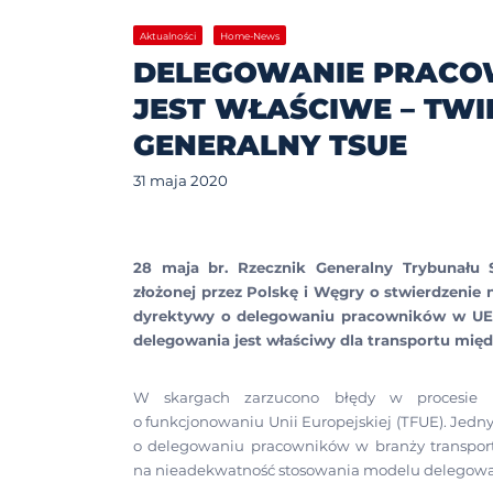
Aktualności
Home-News
DELEGOWANIE PRACO
JEST WŁAŚCIWE – TWI
GENERALNY TSUE
31 maja 2020
28 maja br. Rzecznik Generalny Trybunału 
złożonej przez Polskę i Węgry o stwierdzeni
dyrektywy o delegowaniu pracowników w UE. 
delegowania jest właściwy dla transportu mi
W skargach zarzucono błędy w procesie l
o funkcjonowaniu Unii Europejskiej (TFUE). Jedn
o delegowaniu pracowników w branży transpor
na nieadekwatność stosowania modelu delegowa