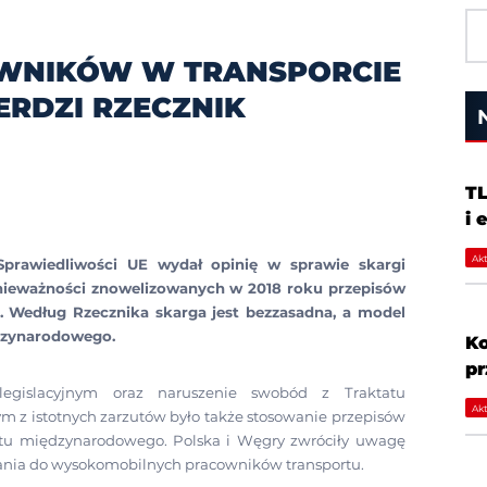
WNIKÓW W TRANSPORCIE
ERDZI RZECZNIK
TL
i 
Akt
Sprawiedliwości UE wydał opinię w sprawie skargi
e nieważności znowelizowanych w 2018 roku przepisów
Według Rzecznika skarga jest bezzasadna, a model
ędzynarodowego.
Ko
p
egislacyjnym oraz naruszenie swobód z Traktatu
Akt
ym z istotnych zarzutów było także stosowanie przepisów
tu międzynarodowego. Polska i Węgry zwróciły uwagę
nia do wysokomobilnych pracowników transportu.