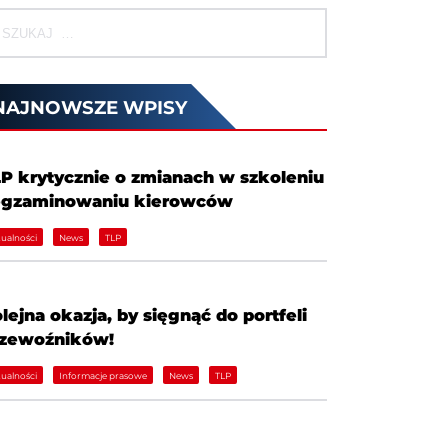
NAJNOWSZE WPISY
P krytycznie o zmianach w szkoleniu
egzaminowaniu kierowców
ualności
News
TLP
lejna okazja, by sięgnąć do portfeli
rzewoźników!
ualności
Informacje prasowe
News
TLP