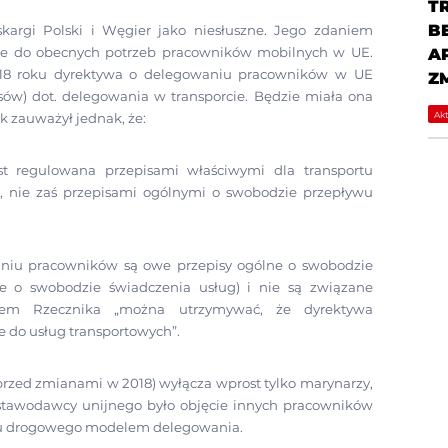
T
B
skargi Polski i Węgier jako niesłuszne. Jego zdaniem
A
ne do obecnych potrzeb pracowników mobilnych w UE.
18 roku dyrektywa o delegowaniu pracowników w UE
Z
sów) dot. delegowania w transporcie. Będzie miała ona
Akt
k zauważył jednak, że:
t regulowana przepisami właściwymi dla transportu
j, nie zaś przepisami ogólnymi o swobodzie przepływu
niu pracowników są owe przepisy ogólne o swobodzie
we o swobodzie świadczenia usług) i nie są związane
niem Rzecznika „można utrzymywać, że dyrektywa
 do usług transportowych”.
rzed zmianami w 2018) wyłącza wprost tylko marynarzy,
stawodawcy unijnego było objęcie innych pracowników
rtu drogowego modelem delegowania.