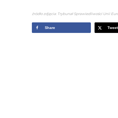
źródło zdjęcia: Trybunał Sprawiedliwości Unii Euro
Share
Tweet
KONTAKT
e-mail: info@tlp.org.pl
tel.: +48 607 380 190
LOKALIZACJA