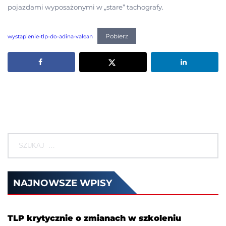
pojazdami wyposażonymi w „stare” tachografy.
Pobierz
wystapienie-tlp-do-adina-valean
NAJNOWSZE WPISY
TLP krytycznie o zmianach w szkoleniu