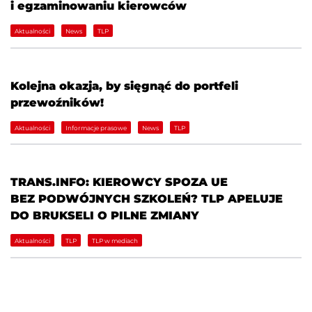
i egzaminowaniu kierowców
Aktualności
News
TLP
Kolejna okazja, by sięgnąć do portfeli
przewoźników!
Aktualności
Informacje prasowe
News
TLP
TRANS.INFO: KIEROWCY SPOZA UE
BEZ PODWÓJNYCH SZKOLEŃ? TLP APELUJE
DO BRUKSELI O PILNE ZMIANY
Aktualności
TLP
TLP w mediach