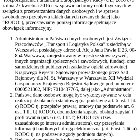
z dnia 27 kwietnia 2016 r. w sprawie ochrony osób fizycznych w
związku z przetwarzaniem danych osobowych i w sprawie
swobodnego przepływu takich danych (zwanych dalej jako
“RODO”), przedstawiamy poniżej informacje spełniające
obowiązek informacyjny.
Administratorem Państwa danych osobowych jest Związek
Pracodawców „Transport i Logistyka Polska” z siedzibą w
Warszawie, posiadający adres: ul. Aleja Jana Pawła II 23, 00-
854 Warszawa, zarejestrowany w rejestrze stowarzyszeń,
innych organizacji społecznych i zawodowych, fundacji oraz
samodzielnych publicznych zakładów opieki zdrowotnej
Krajowego Rejestru Sądowego prowadzonego przez Sąd
Rejonowy dla M. St. Warszawy w Warszawie, XII Wydział
Gospodarczy Krajowego Rejestru Sądowego pod numerem:
0000521362, NIP: 7010437765, dalej jako „Administrator”.
Państwa dane osobowe mogą być wykorzystywane w celu
realizacji działalności statutowej (na podstawie art. 6 ust. 1 lit.
c) RODO tj. przepisów prawa), umowy (na podstawie art. 6
ust. 1 lit. b) RODO), dochodzenia zapłaty, obsługi zapytań i
profilowania (art. 6 ust. 1 lit. f) RODO czyli tzw.
uzasadnionego interesu administratora), czy przesyłania
informacji handlowych drogą elektroniczną (art. 6 ust. 1 lit. a)
RODO tj. na podstawie zgody podmiotu danych).
Państwa dane mogą być udostępniane naszym