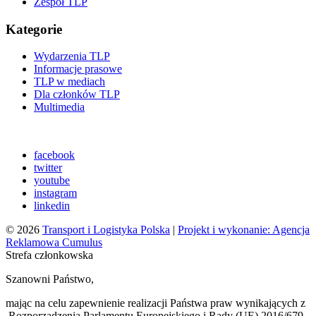
Zespół TLP
Kategorie
Wydarzenia TLP
Informacje prasowe
TLP w mediach
Dla członków TLP
Multimedia
facebook
twitter
youtube
instagram
linkedin
© 2026
Transport i Logistyka Polska
|
Projekt i wykonanie: Agencja
Reklamowa Cumulus
Strefa członkowska
Szanowni Państwo,
mając na celu zapewnienie realizacji Państwa praw wynikających z
Rozporządzenia Parlamentu Europejskiego i Rady (UE) 2016/679