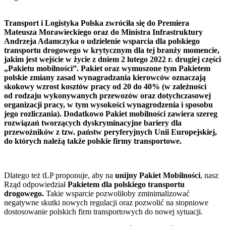
Transport i Logistyka Polska zwróciła się do Premiera
Mateusza Morawieckiego oraz do Ministra Infrastruktury
Andrzeja Adamczyka o udzielenie wsparcia dla polskiego
transportu drogowego w krytycznym dla tej branży momencie,
jakim jest wejście w życie z dniem 2 lutego 2022 r. drugiej części
„Pakietu mobilności”. Pakiet oraz wymuszone tym Pakietem
polskie zmiany zasad wynagradzania kierowców oznaczają
skokowy wzrost kosztów pracy od 20 do 40% (w zależności
od rodzaju wykonywanych przewozów oraz dotychczasowej
organizacji pracy, w tym wysokości wynagrodzenia i sposobu
jego rozliczania). Dodatkowo Pakiet mobilności zawiera szereg
rozwiązań tworzących dyskryminacyjne bariery dla
przewoźników z tzw. państw peryferyjnych Unii Europejskiej,
do których należą także polskie firmy transportowe.
Dlatego też tLP proponuje, aby na
unijny Pakiet Mobilności
, nasz
Rząd odpowiedział
Pakietem dla polskiego transportu
drogowego.
Takie wsparcie pozwoliłoby zminimalizować
negatywne skutki nowych regulacji oraz pozwolić na stopniowe
dostosowanie polskich firm transportowych do nowej sytuacji.