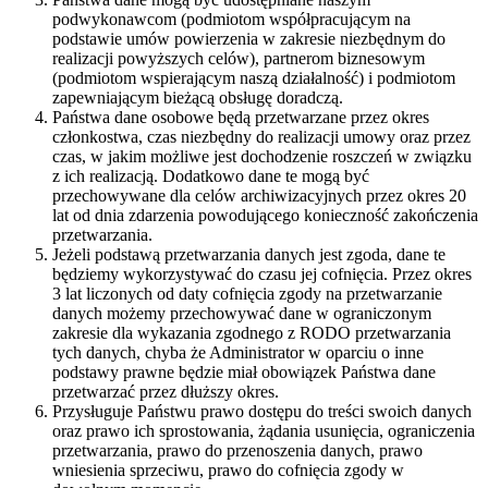
podwykonawcom (podmiotom współpracującym na
podstawie umów powierzenia w zakresie niezbędnym do
realizacji powyższych celów), partnerom biznesowym
(podmiotom wspierającym naszą działalność) i podmiotom
zapewniającym bieżącą obsługę doradczą.
Państwa dane osobowe będą przetwarzane przez okres
członkostwa, czas niezbędny do realizacji umowy oraz przez
czas, w jakim możliwe jest dochodzenie roszczeń w związku
z ich realizacją. Dodatkowo dane te mogą być
przechowywane dla celów archiwizacyjnych przez okres 20
lat od dnia zdarzenia powodującego konieczność zakończenia
przetwarzania.
Jeżeli podstawą przetwarzania danych jest zgoda, dane te
będziemy wykorzystywać do czasu jej cofnięcia. Przez okres
3 lat liczonych od daty cofnięcia zgody na przetwarzanie
danych możemy przechowywać dane w ograniczonym
zakresie dla wykazania zgodnego z RODO przetwarzania
tych danych, chyba że Administrator w oparciu o inne
podstawy prawne będzie miał obowiązek Państwa dane
przetwarzać przez dłuższy okres.
Przysługuje Państwu prawo dostępu do treści swoich danych
oraz prawo ich sprostowania, żądania usunięcia, ograniczenia
przetwarzania, prawo do przenoszenia danych, prawo
wniesienia sprzeciwu, prawo do cofnięcia zgody w