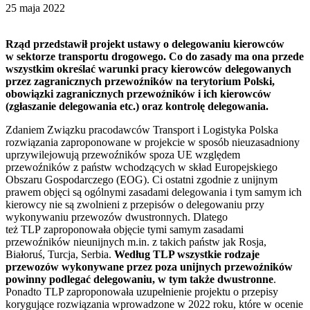
25 maja 2022
Rząd przedstawił projekt ustawy o delegowaniu kierowców
w sektorze transportu drogowego. Co do zasady ma ona przede
wszystkim określać warunki pracy kierowców delegowanych
przez zagranicznych przewoźników na terytorium Polski,
obowiązki zagranicznych przewoźników i ich kierowców
(zgłaszanie delegowania etc.) oraz kontrolę delegowania.
Zdaniem Związku pracodawców Transport i Logistyka Polska
rozwiązania zaproponowane w projekcie w sposób nieuzasadniony
uprzywilejowują przewoźników spoza UE względem
przewoźników z państw wchodzących w skład Europejskiego
Obszaru Gospodarczego (EOG). Ci ostatni zgodnie z unijnym
prawem objęci są ogólnymi zasadami delegowania i tym samym ich
kierowcy nie są zwolnieni z przepisów o delegowaniu przy
wykonywaniu przewozów dwustronnych. Dlatego
też TLP zaproponowała objęcie tymi samym zasadami
przewoźników nieunijnych m.in. z takich państw jak Rosja,
Białoruś, Turcja, Serbia.
Według TLP wszystkie rodzaje
przewozów wykonywane przez poza unijnych przewoźników
powinny podlegać delegowaniu, w tym także dwustronne
.
Ponadto TLP zaproponowała uzupełnienie projektu o przepisy
korygujące rozwiązania wprowadzone w 2022 roku, które w ocenie