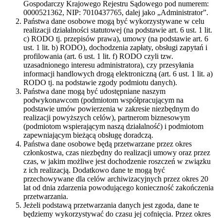
Gospodarczy Krajowego Rejestru Sądowego pod numerem:
0000521362, NIP: 7010437765, dalej jako „Administrator”.
Państwa dane osobowe mogą być wykorzystywane w celu
realizacji działalności statutowej (na podstawie art. 6 ust. 1 lit.
c) RODO tj. przepisów prawa), umowy (na podstawie art. 6
ust. 1 lit. b) RODO), dochodzenia zapłaty, obsługi zapytań i
profilowania (art. 6 ust. 1 lit. f) RODO czyli tzw.
uzasadnionego interesu administratora), czy przesyłania
informacji handlowych drogą elektroniczną (art. 6 ust. 1 lit. a)
RODO tj. na podstawie zgody podmiotu danych).
Państwa dane mogą być udostępniane naszym
podwykonawcom (podmiotom współpracującym na
podstawie umów powierzenia w zakresie niezbędnym do
realizacji powyższych celów), partnerom biznesowym
(podmiotom wspierającym naszą działalność) i podmiotom
zapewniającym bieżącą obsługę doradczą.
Państwa dane osobowe będą przetwarzane przez okres
członkostwa, czas niezbędny do realizacji umowy oraz przez
czas, w jakim możliwe jest dochodzenie roszczeń w związku
z ich realizacją. Dodatkowo dane te mogą być
przechowywane dla celów archiwizacyjnych przez okres 20
lat od dnia zdarzenia powodującego konieczność zakończenia
przetwarzania.
Jeżeli podstawą przetwarzania danych jest zgoda, dane te
będziemy wykorzystywać do czasu jej cofnięcia. Przez okres