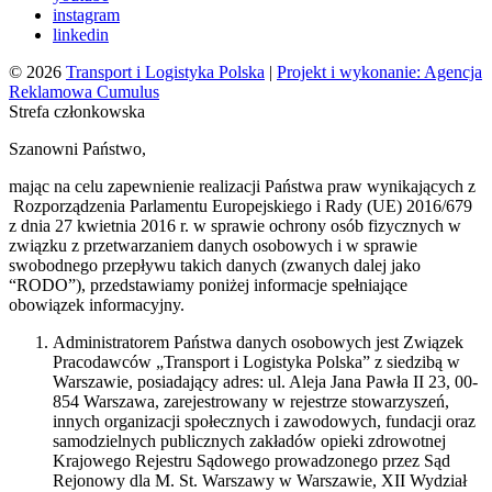
instagram
linkedin
© 2026
Transport i Logistyka Polska
|
Projekt i wykonanie: Agencja
Reklamowa Cumulus
Strefa członkowska
Szanowni Państwo,
mając na celu zapewnienie realizacji Państwa praw wynikających z
Rozporządzenia Parlamentu Europejskiego i Rady (UE) 2016/679
z dnia 27 kwietnia 2016 r. w sprawie ochrony osób fizycznych w
związku z przetwarzaniem danych osobowych i w sprawie
swobodnego przepływu takich danych (zwanych dalej jako
“RODO”), przedstawiamy poniżej informacje spełniające
obowiązek informacyjny.
Administratorem Państwa danych osobowych jest Związek
Pracodawców „Transport i Logistyka Polska” z siedzibą w
Warszawie, posiadający adres: ul. Aleja Jana Pawła II 23, 00-
854 Warszawa, zarejestrowany w rejestrze stowarzyszeń,
innych organizacji społecznych i zawodowych, fundacji oraz
samodzielnych publicznych zakładów opieki zdrowotnej
Krajowego Rejestru Sądowego prowadzonego przez Sąd
Rejonowy dla M. St. Warszawy w Warszawie, XII Wydział