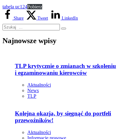
tabela uc124
Pobierz
Share
Tweet
LinkedIn
Najnowsze wpisy
TLP krytycznie o zmianach w szkoleniu
i egzaminowaniu kierowców
Aktualności
News
TLP
Kolejna okazja, by sięgnąć do portfeli
przewoźników!
Aktualności
Informacje prasowe