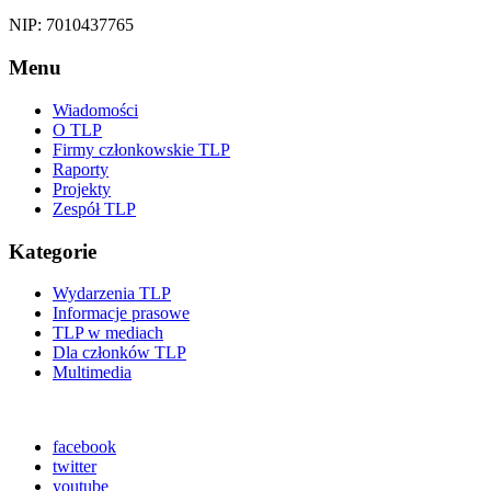
NIP: 7010437765
Menu
Wiadomości
O TLP
Firmy członkowskie TLP
Raporty
Projekty
Zespół TLP
Kategorie
Wydarzenia TLP
Informacje prasowe
TLP w mediach
Dla członków TLP
Multimedia
facebook
twitter
youtube