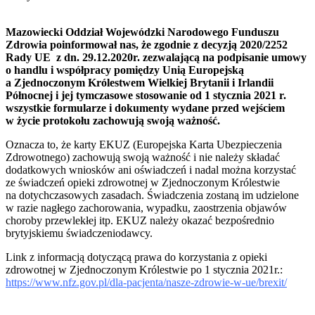
Mazowiecki Oddział Wojewódzki Narodowego Funduszu
Zdrowia poinformował nas, że zgodnie z decyzją 2020/2252
Rady UE z dn. 29.12.2020r. zezwalającą na podpisanie umowy
o handlu i współpracy pomiędzy Unią Europejską
a Zjednoczonym Królestwem Wielkiej Brytanii i Irlandii
Północnej i jej tymczasowe stosowanie od 1 stycznia 2021 r.
wszystkie formularze i dokumenty wydane przed wejściem
w życie protokołu zachowują swoją ważność.
Oznacza to, że karty EKUZ (Europejska Karta Ubezpieczenia
Zdrowotnego) zachowują swoją ważność i nie należy składać
dodatkowych wniosków ani oświadczeń i nadal można korzystać
ze świadczeń opieki zdrowotnej w Zjednoczonym Królestwie
na dotychczasowych zasadach. Świadczenia zostaną im udzielone
w razie nagłego zachorowania, wypadku, zaostrzenia objawów
choroby przewlekłej itp. EKUZ należy okazać bezpośrednio
brytyjskiemu świadczeniodawcy.
Link z informacją dotyczącą prawa do korzystania z opieki
zdrowotnej w Zjednoczonym Królestwie po 1 stycznia 2021r.:
https://www.nfz.gov.pl/dla-pacjenta/nasze-zdrowie-w-ue/brexit/