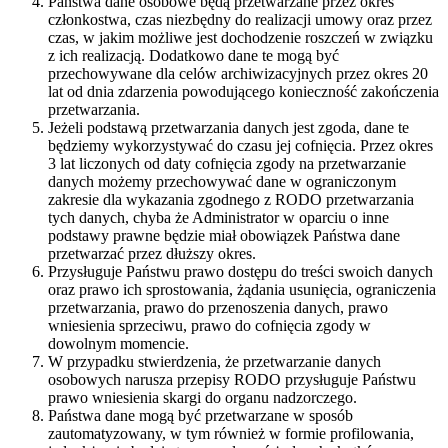
Państwa dane osobowe będą przetwarzane przez okres
członkostwa, czas niezbędny do realizacji umowy oraz przez
czas, w jakim możliwe jest dochodzenie roszczeń w związku
z ich realizacją. Dodatkowo dane te mogą być
przechowywane dla celów archiwizacyjnych przez okres 20
lat od dnia zdarzenia powodującego konieczność zakończenia
przetwarzania.
Jeżeli podstawą przetwarzania danych jest zgoda, dane te
będziemy wykorzystywać do czasu jej cofnięcia. Przez okres
3 lat liczonych od daty cofnięcia zgody na przetwarzanie
danych możemy przechowywać dane w ograniczonym
zakresie dla wykazania zgodnego z RODO przetwarzania
tych danych, chyba że Administrator w oparciu o inne
podstawy prawne będzie miał obowiązek Państwa dane
przetwarzać przez dłuższy okres.
Przysługuje Państwu prawo dostępu do treści swoich danych
oraz prawo ich sprostowania, żądania usunięcia, ograniczenia
przetwarzania, prawo do przenoszenia danych, prawo
wniesienia sprzeciwu, prawo do cofnięcia zgody w
dowolnym momencie.
W przypadku stwierdzenia, że przetwarzanie danych
osobowych narusza przepisy RODO przysługuje Państwu
prawo wniesienia skargi do organu nadzorczego.
Państwa dane mogą być przetwarzane w sposób
zautomatyzowany, w tym również w formie profilowania,