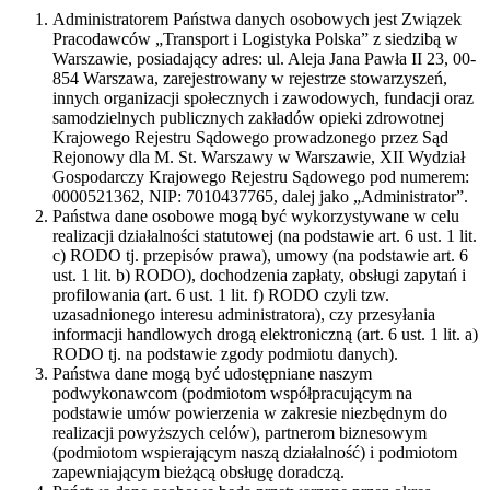
Administratorem Państwa danych osobowych jest Związek
Pracodawców „Transport i Logistyka Polska” z siedzibą w
Warszawie, posiadający adres: ul. Aleja Jana Pawła II 23, 00-
854 Warszawa, zarejestrowany w rejestrze stowarzyszeń,
innych organizacji społecznych i zawodowych, fundacji oraz
samodzielnych publicznych zakładów opieki zdrowotnej
Krajowego Rejestru Sądowego prowadzonego przez Sąd
Rejonowy dla M. St. Warszawy w Warszawie, XII Wydział
Gospodarczy Krajowego Rejestru Sądowego pod numerem:
0000521362, NIP: 7010437765, dalej jako „Administrator”.
Państwa dane osobowe mogą być wykorzystywane w celu
realizacji działalności statutowej (na podstawie art. 6 ust. 1 lit.
c) RODO tj. przepisów prawa), umowy (na podstawie art. 6
ust. 1 lit. b) RODO), dochodzenia zapłaty, obsługi zapytań i
profilowania (art. 6 ust. 1 lit. f) RODO czyli tzw.
uzasadnionego interesu administratora), czy przesyłania
informacji handlowych drogą elektroniczną (art. 6 ust. 1 lit. a)
RODO tj. na podstawie zgody podmiotu danych).
Państwa dane mogą być udostępniane naszym
podwykonawcom (podmiotom współpracującym na
podstawie umów powierzenia w zakresie niezbędnym do
realizacji powyższych celów), partnerom biznesowym
(podmiotom wspierającym naszą działalność) i podmiotom
zapewniającym bieżącą obsługę doradczą.