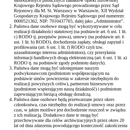
samodzielnych publicznych zakładów opieki zdrowotnej
Krajowego Rejestru Sądowego prowadzonego przez Sąd
Rejonowy dla M. St. Warszawy w Warszawie, XII Wydział
Gospodarczy Krajowego Rejestru Sądowego pod numerem:
0000521362, NIP: 7010437765, dalej jako „Administrator”.
Państwa dane osobowe mogą być wykorzystywane w celu
realizacji działalności statutowej (na podstawie art. 6 ust. 1 lit.
c) RODO tj. przepisów prawa), umowy (na podstawie art. 6
ust. 1 lit. b) RODO), dochodzenia zapłaty, obsługi zapytań i
profilowania (art. 6 ust. 1 lit. f) RODO czyli tzw.
uzasadnionego interesu administratora), czy przesyłania
informacji handlowych drogą elektroniczną (art. 6 ust. 1 lit. a)
RODO tj. na podstawie zgody podmiotu danych).
Państwa dane mogą być udostępniane naszym
podwykonawcom (podmiotom współpracującym na
podstawie umów powierzenia w zakresie niezbędnym do
realizacji powyższych celów), partnerom biznesowym
(podmiotom wspierającym naszą działalność) i podmiotom
zapewniającym bieżącą obsługę doradczą.
Państwa dane osobowe będą przetwarzane przez okres
członkostwa, czas niezbędny do realizacji umowy oraz przez
czas, w jakim możliwe jest dochodzenie roszczeń w związku
z ich realizacją. Dodatkowo dane te mogą być
przechowywane dla celów archiwizacyjnych przez okres 20
lat od dnia zdarzenia powodującego konieczność zakończenia