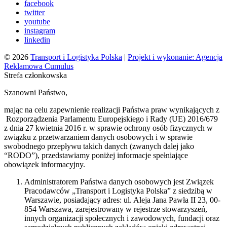
facebook
twitter
youtube
instagram
linkedin
© 2026
Transport i Logistyka Polska
|
Projekt i wykonanie: Agencja
Reklamowa Cumulus
Strefa członkowska
Szanowni Państwo,
mając na celu zapewnienie realizacji Państwa praw wynikających z
Rozporządzenia Parlamentu Europejskiego i Rady (UE) 2016/679
z dnia 27 kwietnia 2016 r. w sprawie ochrony osób fizycznych w
związku z przetwarzaniem danych osobowych i w sprawie
swobodnego przepływu takich danych (zwanych dalej jako
“RODO”), przedstawiamy poniżej informacje spełniające
obowiązek informacyjny.
Administratorem Państwa danych osobowych jest Związek
Pracodawców „Transport i Logistyka Polska” z siedzibą w
Warszawie, posiadający adres: ul. Aleja Jana Pawła II 23, 00-
854 Warszawa, zarejestrowany w rejestrze stowarzyszeń,
innych organizacji społecznych i zawodowych, fundacji oraz