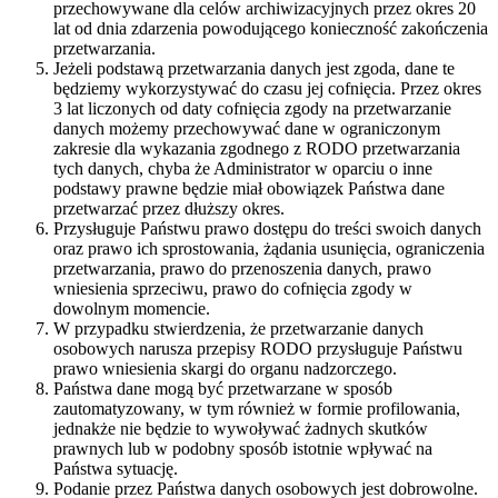
przechowywane dla celów archiwizacyjnych przez okres 20
lat od dnia zdarzenia powodującego konieczność zakończenia
przetwarzania.
Jeżeli podstawą przetwarzania danych jest zgoda, dane te
będziemy wykorzystywać do czasu jej cofnięcia. Przez okres
3 lat liczonych od daty cofnięcia zgody na przetwarzanie
danych możemy przechowywać dane w ograniczonym
zakresie dla wykazania zgodnego z RODO przetwarzania
tych danych, chyba że Administrator w oparciu o inne
podstawy prawne będzie miał obowiązek Państwa dane
przetwarzać przez dłuższy okres.
Przysługuje Państwu prawo dostępu do treści swoich danych
oraz prawo ich sprostowania, żądania usunięcia, ograniczenia
przetwarzania, prawo do przenoszenia danych, prawo
wniesienia sprzeciwu, prawo do cofnięcia zgody w
dowolnym momencie.
W przypadku stwierdzenia, że przetwarzanie danych
osobowych narusza przepisy RODO przysługuje Państwu
prawo wniesienia skargi do organu nadzorczego.
Państwa dane mogą być przetwarzane w sposób
zautomatyzowany, w tym również w formie profilowania,
jednakże nie będzie to wywoływać żadnych skutków
prawnych lub w podobny sposób istotnie wpływać na
Państwa sytuację.
Podanie przez Państwa danych osobowych jest dobrowolne.