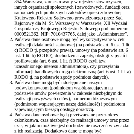
854 Warszawa, zarejestrowany w rejestrze stowarzyszeń,
innych organizacji społecznych i zawodowych, fundacji oraz
samodzielnych publicznych zakładów opieki zdrowotnej
Krajowego Rejestru Sądowego prowadzonego przez Sąd
Rejonowy dla M. St. Warszawy w Warszawie, XII Wydział
Gospodarczy Krajowego Rejestru Sądowego pod numerem:
0000521362, NIP: 7010437765, dalej jako „Administrator”.
Państwa dane osobowe mogą być wykorzystywane w celu
realizacji działalności statutowej (na podstawie art. 6 ust. 1 lit.
c) RODO tj. przepisów prawa), umowy (na podstawie art. 6
ust. 1 lit. b) RODO), dochodzenia zapłaty, obsługi zapytań i
profilowania (art. 6 ust. 1 lit. f) RODO czyli tzw.
uzasadnionego interesu administratora), czy przesyłania
informacji handlowych drogą elektroniczną (art. 6 ust. 1 lit. a)
RODO tj. na podstawie zgody podmiotu danych).
Państwa dane mogą być udostępniane naszym
podwykonawcom (podmiotom współpracującym na
podstawie umów powierzenia w zakresie niezbędnym do
realizacji powyższych celów), partnerom biznesowym
(podmiotom wspierającym naszą działalność) i podmiotom
zapewniającym bieżącą obsługę doradczą.
Państwa dane osobowe będą przetwarzane przez okres
członkostwa, czas niezbędny do realizacji umowy oraz przez
czas, w jakim możliwe jest dochodzenie roszczeń w związku
z ich realizacją. Dodatkowo dane te mogą być