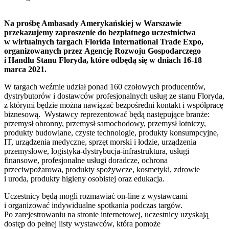
Na prośbę Ambasady Amerykańskiej w Warszawie
przekazujemy zaproszenie do bezpłatnego uczestnictwa
w wirtualnych targach Florida International Trade Expo,
organizowanych przez Agencję Rozwoju Gospodarczego
i Handlu Stanu Floryda, które odbędą się w dniach 16-18
marca 2021.
W targach weźmie udział ponad 160 czołowych producentów,
dystrybutorów i dostawców profesjonalnych usług ze stanu Floryda,
z którymi będzie można nawiązać bezpośredni kontakt i współpracę
biznesową. Wystawcy reprezentować będą następujące branże:
przemysł obronny, przemysł samochodowy, przemysł lotniczy,
produkty budowlane, czyste technologie, produkty konsumpcyjne,
IT, urządzenia medyczne, sprzęt morski i łodzie, urządzenia
przemysłowe, logistyka-dystrybucja-infrastruktura, usługi
finansowe, profesjonalne usługi doradcze, ochrona
przeciwpożarowa, produkty spożywcze, kosmetyki, zdrowie
i uroda, produkty higieny osobistej oraz edukacja.
Uczestnicy będą mogli rozmawiać on-line z wystawcami
i organizować indywidualne spotkania podczas targów.
Po zarejestrowaniu na stronie internetowej, uczestnicy uzyskają
dostęp do pełnej listy wystawców, która pomoże