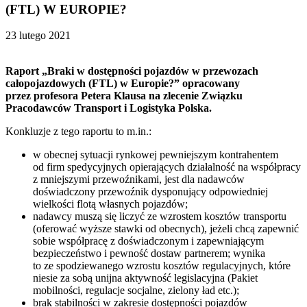
(FTL) W EUROPIE?
23 lutego 2021
Raport „Braki w dostępności pojazdów w przewozach
całopojazdowych (FTL) w Europie?” opracowany
przez profesora Petera Klausa na zlecenie Związku
Pracodawców Transport i Logistyka Polska.
Konkluzje z tego raportu to m.in.:
w obecnej sytuacji rynkowej pewniejszym kontrahentem
od firm spedycyjnych opierających działalność na współpracy
z mniejszymi przewoźnikami, jest dla nadawców
doświadczony przewoźnik dysponujący odpowiedniej
wielkości flotą własnych pojazdów;
nadawcy muszą się liczyć ze wzrostem kosztów transportu
(oferować wyższe stawki od obecnych), jeżeli chcą zapewnić
sobie współpracę z doświadczonym i zapewniającym
bezpieczeństwo i pewność dostaw partnerem; wynika
to ze spodziewanego wzrostu kosztów regulacyjnych, które
niesie za sobą unijna aktywność legislacyjna (Pakiet
mobilności, regulacje socjalne, zielony ład etc.);
brak stabilności w zakresie dostępności pojazdów