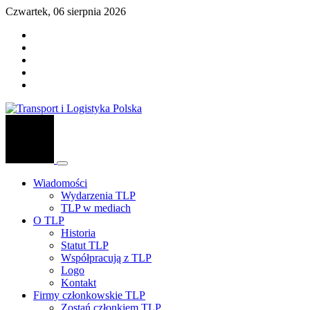
Czwartek, 06 sierpnia 2026
Wiadomości
Wydarzenia TLP
TLP w mediach
O TLP
Historia
Statut TLP
Współpracują z TLP
Logo
Kontakt
Firmy członkowskie TLP
Zostań członkiem TLP