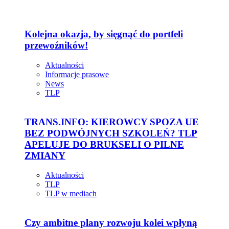
Kolejna okazja, by sięgnąć do portfeli
przewoźników!
Aktualności
Informacje prasowe
News
TLP
TRANS.INFO: KIEROWCY SPOZA UE
BEZ PODWÓJNYCH SZKOLEŃ? TLP
APELUJE DO BRUKSELI O PILNE
ZMIANY
Aktualności
TLP
TLP w mediach
Czy ambitne plany rozwoju kolei wpłyną