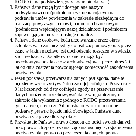
RODO tj. na podstawie zgody podmiotu danych).
Państwa dane mogą być udostępniane naszym
podwykonawcom (podmiotom współpracującym na
podstawie umów powierzenia w zakresie niezbędnym do
realizacji powyższych celów), partnerom biznesowym
(podmiotom wspierającym naszą działalność) i podmiotom
zapewniającym bieżącą obsługę doradczą.
Państwa dane osobowe będą przetwarzane przez okres
członkostwa, czas niezbędny do realizacji umowy oraz przez
czas, w jakim możliwe jest dochodzenie roszczeń w związku
z ich realizacją. Dodatkowo dane te mogą być
przechowywane dla celów archiwizacyjnych przez okres 20
lat od dnia zdarzenia powodującego konieczność zakończenia
przetwarzania.
Jeżeli podstawą przetwarzania danych jest zgoda, dane te
będziemy wykorzystywać do czasu jej cofnięcia. Przez okres
3 lat liczonych od daty cofnięcia zgody na przetwarzanie
danych możemy przechowywać dane w ograniczonym
zakresie dla wykazania zgodnego z RODO przetwarzania
tych danych, chyba że Administrator w oparciu o inne
podstawy prawne będzie miał obowiązek Państwa dane
przetwarzać przez dłuższy okres.
Przysługuje Państwu prawo dostępu do treści swoich danych
oraz prawo ich sprostowania, żądania usunięcia, ograniczenia
przetwarzania, prawo do przenoszenia danych, prawo