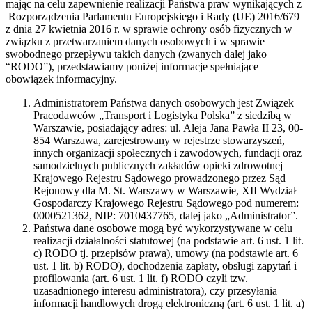
mając na celu zapewnienie realizacji Państwa praw wynikających z
Rozporządzenia Parlamentu Europejskiego i Rady (UE) 2016/679
z dnia 27 kwietnia 2016 r. w sprawie ochrony osób fizycznych w
związku z przetwarzaniem danych osobowych i w sprawie
swobodnego przepływu takich danych (zwanych dalej jako
“RODO”), przedstawiamy poniżej informacje spełniające
obowiązek informacyjny.
Administratorem Państwa danych osobowych jest Związek
Pracodawców „Transport i Logistyka Polska” z siedzibą w
Warszawie, posiadający adres: ul. Aleja Jana Pawła II 23, 00-
854 Warszawa, zarejestrowany w rejestrze stowarzyszeń,
innych organizacji społecznych i zawodowych, fundacji oraz
samodzielnych publicznych zakładów opieki zdrowotnej
Krajowego Rejestru Sądowego prowadzonego przez Sąd
Rejonowy dla M. St. Warszawy w Warszawie, XII Wydział
Gospodarczy Krajowego Rejestru Sądowego pod numerem:
0000521362, NIP: 7010437765, dalej jako „Administrator”.
Państwa dane osobowe mogą być wykorzystywane w celu
realizacji działalności statutowej (na podstawie art. 6 ust. 1 lit.
c) RODO tj. przepisów prawa), umowy (na podstawie art. 6
ust. 1 lit. b) RODO), dochodzenia zapłaty, obsługi zapytań i
profilowania (art. 6 ust. 1 lit. f) RODO czyli tzw.
uzasadnionego interesu administratora), czy przesyłania
informacji handlowych drogą elektroniczną (art. 6 ust. 1 lit. a)