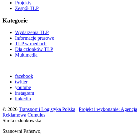
Projekty
Zespół TLP
Kategorie
Wydarzenia TLP
Informacje prasowe
TLP w mediach
Dla członków TLP
Multimedia
facebook
twitter
youtube
instagram
linkedin
© 2026
Transport i Logistyka Polska
|
Projekt i wykonanie: Agencja
Reklamowa Cumulus
Strefa członkowska
Szanowni Państwo,