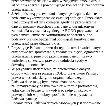
przechowywane dla celów archiwizacyjnych przez okres 20
lat od dnia zdarzenia powodującego konieczność zakończenia
przetwarzania.
Jeżeli podstawą przetwarzania danych jest zgoda, dane te
będziemy wykorzystywać do czasu jej cofnięcia. Przez okres
3 lat liczonych od daty cofnięcia zgody na przetwarzanie
danych możemy przechowywać dane w ograniczonym
zakresie dla wykazania zgodnego z RODO przetwarzania
tych danych, chyba że Administrator w oparciu o inne
podstawy prawne będzie miał obowiązek Państwa dane
przetwarzać przez dłuższy okres.
Przysługuje Państwu prawo dostępu do treści swoich danych
oraz prawo ich sprostowania, żądania usunięcia, ograniczenia
przetwarzania, prawo do przenoszenia danych, prawo
wniesienia sprzeciwu, prawo do cofnięcia zgody w
dowolnym momencie.
W przypadku stwierdzenia, że przetwarzanie danych
osobowych narusza przepisy RODO przysługuje Państwu
prawo wniesienia skargi do organu nadzorczego.
Państwa dane mogą być przetwarzane w sposób
zautomatyzowany, w tym również w formie profilowania,
jednakże nie będzie to wywoływać żadnych skutków
prawnych lub w podobny sposób istotnie wpływać na
Państwa sytuację.
Podanie przez Państwa danych osobowych jest dobrowolne.