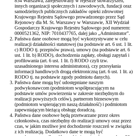
854 Warszawa, zarejestrowany w rejestrze stowarzyszeń,
innych organizacji społecznych i zawodowych, fundacji oraz
samodzielnych publicznych zakładów opieki zdrowotnej
Krajowego Rejestru Sądowego prowadzonego przez Sąd
Rejonowy dla M. St. Warszawy w Warszawie, XII Wydział
Gospodarczy Krajowego Rejestru Sądowego pod numerem:
0000521362, NIP: 7010437765, dalej jako „Administrator”.
Państwa dane osobowe mogą być wykorzystywane w celu
realizacji działalności statutowej (na podstawie art. 6 ust. 1 lit.
c) RODO tj. przepisów prawa), umowy (na podstawie art. 6
ust. 1 lit. b) RODO), dochodzenia zapłaty, obsługi zapytań i
profilowania (art. 6 ust. 1 lit. f) RODO czyli tzw.
uzasadnionego interesu administratora), czy przesyłania
informacji handlowych drogą elektroniczną (art. 6 ust. 1 lit. a)
RODO tj. na podstawie zgody podmiotu danych).
Państwa dane mogą być udostępniane naszym
podwykonawcom (podmiotom współpracującym na
podstawie umów powierzenia w zakresie niezbędnym do
realizacji powyższych celów), partnerom biznesowym
(podmiotom wspierającym naszą działalność) i podmiotom
zapewniającym bieżącą obsługę doradczą.
Państwa dane osobowe będą przetwarzane przez okres
członkostwa, czas niezbędny do realizacji umowy oraz przez
czas, w jakim możliwe jest dochodzenie roszczeń w związku
z ich realizacją. Dodatkowo dane te mogą być