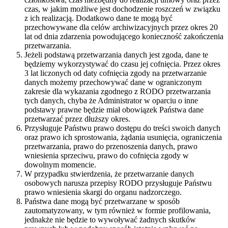
czas, w jakim możliwe jest dochodzenie roszczeń w związku
z ich realizacją. Dodatkowo dane te mogą być
przechowywane dla celów archiwizacyjnych przez okres 20
lat od dnia zdarzenia powodującego konieczność zakończenia
przetwarzania.
Jeżeli podstawą przetwarzania danych jest zgoda, dane te
będziemy wykorzystywać do czasu jej cofnięcia. Przez okres
3 lat liczonych od daty cofnięcia zgody na przetwarzanie
danych możemy przechowywać dane w ograniczonym
zakresie dla wykazania zgodnego z RODO przetwarzania
tych danych, chyba że Administrator w oparciu o inne
podstawy prawne będzie miał obowiązek Państwa dane
przetwarzać przez dłuższy okres.
Przysługuje Państwu prawo dostępu do treści swoich danych
oraz prawo ich sprostowania, żądania usunięcia, ograniczenia
przetwarzania, prawo do przenoszenia danych, prawo
wniesienia sprzeciwu, prawo do cofnięcia zgody w
dowolnym momencie.
W przypadku stwierdzenia, że przetwarzanie danych
osobowych narusza przepisy RODO przysługuje Państwu
prawo wniesienia skargi do organu nadzorczego.
Państwa dane mogą być przetwarzane w sposób
zautomatyzowany, w tym również w formie profilowania,
jednakże nie będzie to wywoływać żadnych skutków