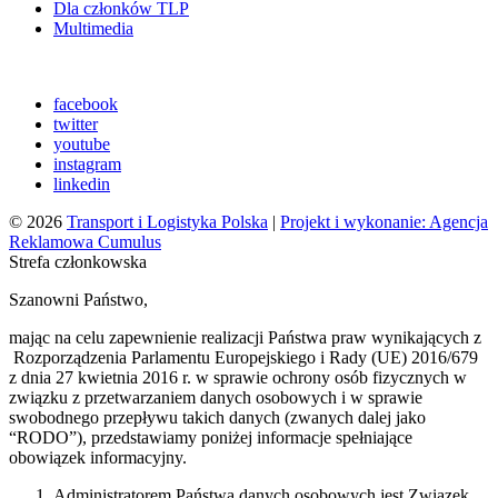
Dla członków TLP
Multimedia
facebook
twitter
youtube
instagram
linkedin
© 2026
Transport i Logistyka Polska
|
Projekt i wykonanie: Agencja
Reklamowa Cumulus
Strefa członkowska
Szanowni Państwo,
mając na celu zapewnienie realizacji Państwa praw wynikających z
Rozporządzenia Parlamentu Europejskiego i Rady (UE) 2016/679
z dnia 27 kwietnia 2016 r. w sprawie ochrony osób fizycznych w
związku z przetwarzaniem danych osobowych i w sprawie
swobodnego przepływu takich danych (zwanych dalej jako
“RODO”), przedstawiamy poniżej informacje spełniające
obowiązek informacyjny.
Administratorem Państwa danych osobowych jest Związek