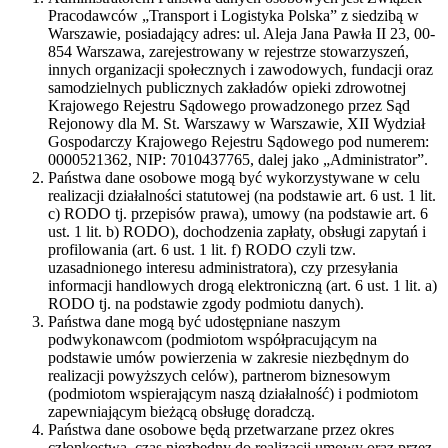
Pracodawców „Transport i Logistyka Polska” z siedzibą w
Warszawie, posiadający adres: ul. Aleja Jana Pawła II 23, 00-
854 Warszawa, zarejestrowany w rejestrze stowarzyszeń,
innych organizacji społecznych i zawodowych, fundacji oraz
samodzielnych publicznych zakładów opieki zdrowotnej
Krajowego Rejestru Sądowego prowadzonego przez Sąd
Rejonowy dla M. St. Warszawy w Warszawie, XII Wydział
Gospodarczy Krajowego Rejestru Sądowego pod numerem:
0000521362, NIP: 7010437765, dalej jako „Administrator”.
Państwa dane osobowe mogą być wykorzystywane w celu
realizacji działalności statutowej (na podstawie art. 6 ust. 1 lit.
c) RODO tj. przepisów prawa), umowy (na podstawie art. 6
ust. 1 lit. b) RODO), dochodzenia zapłaty, obsługi zapytań i
profilowania (art. 6 ust. 1 lit. f) RODO czyli tzw.
uzasadnionego interesu administratora), czy przesyłania
informacji handlowych drogą elektroniczną (art. 6 ust. 1 lit. a)
RODO tj. na podstawie zgody podmiotu danych).
Państwa dane mogą być udostępniane naszym
podwykonawcom (podmiotom współpracującym na
podstawie umów powierzenia w zakresie niezbędnym do
realizacji powyższych celów), partnerom biznesowym
(podmiotom wspierającym naszą działalność) i podmiotom
zapewniającym bieżącą obsługę doradczą.
Państwa dane osobowe będą przetwarzane przez okres
członkostwa, czas niezbędny do realizacji umowy oraz przez