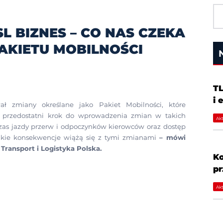
L BIZNES – CO NAS CZEKA
KIETU MOBILNOŚCI
TL
i 
ał zmiany określane jako Pakiet Mobilności, które
To przedostatni krok do wprowadzenia zmian w takich
Akt
zas jazdy przerw i odpoczynków kierowców oraz dostęp
akie konsekwencje wiążą się z tymi zmianami
– mówi
ransport i Logistyka Polska.
Ko
p
Akt