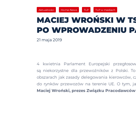
Aktualności
Home-News
TLP
TLP w mediach
MACIEJ WROŃSKI W TS
PO WPROWADZENIU PA
21 maja 2019
4 kwietnia Parlament Europejski przegłosow
są niekorzystne dla przewoźników z Polski. 
obszarach jak zasady delegowania kierowców, c
do rynków przewozów na terenie UE. O tym, j
Maciej Wroński, prezes Związku Pracodawców T