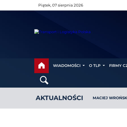
Piątek, 07 sierpnia 2026
WIADOMOŚCI
O TLP
FIRMY C
AKTUALNOŚCI
MACIEJ WROŃSKI