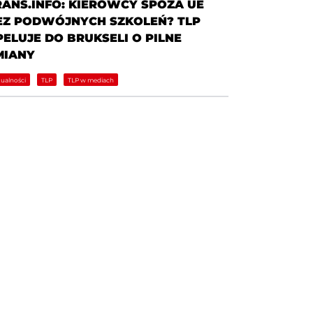
RANS.INFO: KIEROWCY SPOZA UE
EZ PODWÓJNYCH SZKOLEŃ? TLP
PELUJE DO BRUKSELI O PILNE
MIANY
ualności
TLP
TLP w mediach
ATEGORIE
darzenia TLP
formacje prasowe
P w mediach
a członków TLP
ltimedia