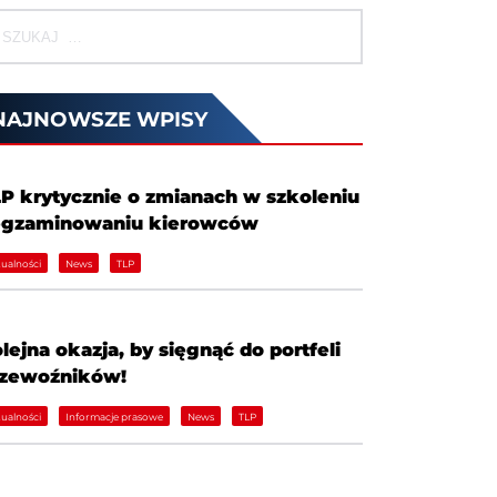
NAJNOWSZE WPISY
P krytycznie o zmianach w szkoleniu
egzaminowaniu kierowców
ualności
News
TLP
lejna okazja, by sięgnąć do portfeli
rzewoźników!
ualności
Informacje prasowe
News
TLP