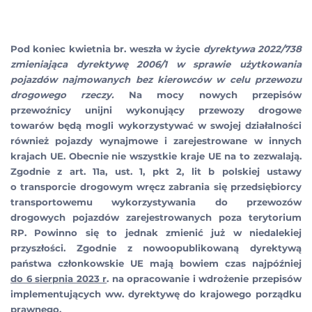
Pod koniec kwietnia br. weszła w życie
dyrektywa 2022/738
zmieniająca dyrektywę 2006/1 w sprawie użytkowania
pojazdów najmowanych bez kierowców w celu przewozu
drogowego rzeczy.
Na mocy nowych przepisów
przewoźnicy unijni wykonujący przewozy drogowe
towarów będą mogli wykorzystywać w swojej działalności
również pojazdy wynajmowe i zarejestrowane w innych
krajach UE. Obecnie nie wszystkie kraje UE na to zezwalają.
Zgodnie z art. 11a, ust. 1, pkt 2, lit b polskiej ustawy
o transporcie drogowym wręcz zabrania się przedsiębiorcy
transportowemu wykorzystywania do przewozów
drogowych pojazdów zarejestrowanych poza terytorium
RP. Powinno się to jednak zmienić już w niedalekiej
przyszłości. Zgodnie z nowoopublikowaną dyrektywą
państwa członkowskie UE mają bowiem czas najpóźniej
do 6 sierpnia 2023 r
. na opracowanie i wdrożenie przepisów
implementujących ww. dyrektywę do krajowego porządku
prawnego.