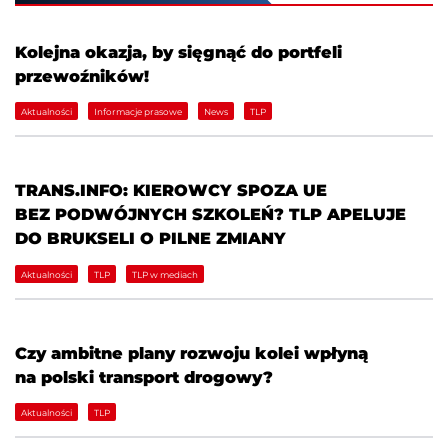
Kolejna okazja, by sięgnąć do portfeli
przewoźników!
Aktualności
Informacje prasowe
News
TLP
TRANS.INFO: KIEROWCY SPOZA UE
BEZ PODWÓJNYCH SZKOLEŃ? TLP APELUJE
DO BRUKSELI O PILNE ZMIANY
Aktualności
TLP
TLP w mediach
Czy ambitne plany rozwoju kolei wpłyną
na polski transport drogowy?
Aktualności
TLP