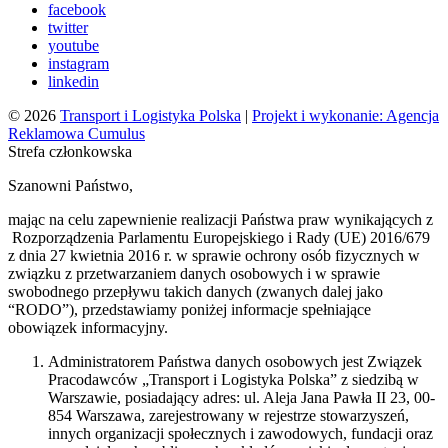
facebook
twitter
youtube
instagram
linkedin
© 2026
Transport i Logistyka Polska
|
Projekt i wykonanie: Agencja
Reklamowa Cumulus
Strefa członkowska
Szanowni Państwo,
mając na celu zapewnienie realizacji Państwa praw wynikających z
Rozporządzenia Parlamentu Europejskiego i Rady (UE) 2016/679
z dnia 27 kwietnia 2016 r. w sprawie ochrony osób fizycznych w
związku z przetwarzaniem danych osobowych i w sprawie
swobodnego przepływu takich danych (zwanych dalej jako
“RODO”), przedstawiamy poniżej informacje spełniające
obowiązek informacyjny.
Administratorem Państwa danych osobowych jest Związek
Pracodawców „Transport i Logistyka Polska” z siedzibą w
Warszawie, posiadający adres: ul. Aleja Jana Pawła II 23, 00-
854 Warszawa, zarejestrowany w rejestrze stowarzyszeń,
innych organizacji społecznych i zawodowych, fundacji oraz