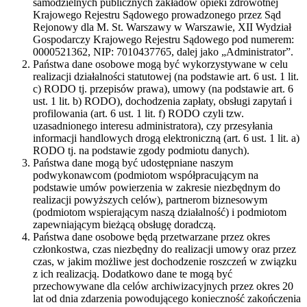
samodzielnych publicznych zakładów opieki zdrowotnej
Krajowego Rejestru Sądowego prowadzonego przez Sąd
Rejonowy dla M. St. Warszawy w Warszawie, XII Wydział
Gospodarczy Krajowego Rejestru Sądowego pod numerem:
0000521362, NIP: 7010437765, dalej jako „Administrator”.
Państwa dane osobowe mogą być wykorzystywane w celu
realizacji działalności statutowej (na podstawie art. 6 ust. 1 lit.
c) RODO tj. przepisów prawa), umowy (na podstawie art. 6
ust. 1 lit. b) RODO), dochodzenia zapłaty, obsługi zapytań i
profilowania (art. 6 ust. 1 lit. f) RODO czyli tzw.
uzasadnionego interesu administratora), czy przesyłania
informacji handlowych drogą elektroniczną (art. 6 ust. 1 lit. a)
RODO tj. na podstawie zgody podmiotu danych).
Państwa dane mogą być udostępniane naszym
podwykonawcom (podmiotom współpracującym na
podstawie umów powierzenia w zakresie niezbędnym do
realizacji powyższych celów), partnerom biznesowym
(podmiotom wspierającym naszą działalność) i podmiotom
zapewniającym bieżącą obsługę doradczą.
Państwa dane osobowe będą przetwarzane przez okres
członkostwa, czas niezbędny do realizacji umowy oraz przez
czas, w jakim możliwe jest dochodzenie roszczeń w związku
z ich realizacją. Dodatkowo dane te mogą być
przechowywane dla celów archiwizacyjnych przez okres 20
lat od dnia zdarzenia powodującego konieczność zakończenia