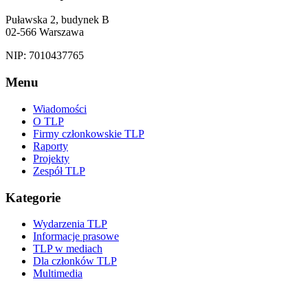
Puławska 2, budynek B
02-566 Warszawa
NIP: 7010437765
Menu
Wiadomości
O TLP
Firmy członkowskie TLP
Raporty
Projekty
Zespół TLP
Kategorie
Wydarzenia TLP
Informacje prasowe
TLP w mediach
Dla członków TLP
Multimedia