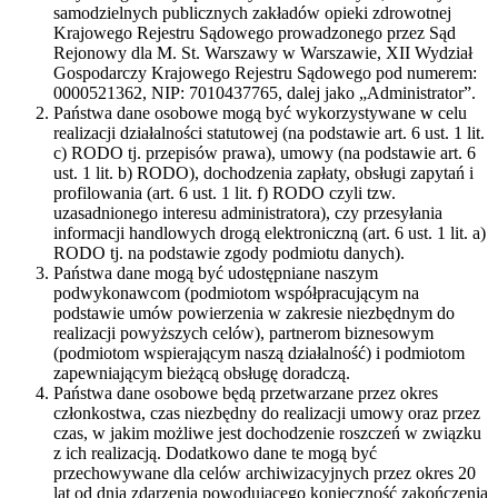
samodzielnych publicznych zakładów opieki zdrowotnej
Krajowego Rejestru Sądowego prowadzonego przez Sąd
Rejonowy dla M. St. Warszawy w Warszawie, XII Wydział
Gospodarczy Krajowego Rejestru Sądowego pod numerem:
0000521362, NIP: 7010437765, dalej jako „Administrator”.
Państwa dane osobowe mogą być wykorzystywane w celu
realizacji działalności statutowej (na podstawie art. 6 ust. 1 lit.
c) RODO tj. przepisów prawa), umowy (na podstawie art. 6
ust. 1 lit. b) RODO), dochodzenia zapłaty, obsługi zapytań i
profilowania (art. 6 ust. 1 lit. f) RODO czyli tzw.
uzasadnionego interesu administratora), czy przesyłania
informacji handlowych drogą elektroniczną (art. 6 ust. 1 lit. a)
RODO tj. na podstawie zgody podmiotu danych).
Państwa dane mogą być udostępniane naszym
podwykonawcom (podmiotom współpracującym na
podstawie umów powierzenia w zakresie niezbędnym do
realizacji powyższych celów), partnerom biznesowym
(podmiotom wspierającym naszą działalność) i podmiotom
zapewniającym bieżącą obsługę doradczą.
Państwa dane osobowe będą przetwarzane przez okres
członkostwa, czas niezbędny do realizacji umowy oraz przez
czas, w jakim możliwe jest dochodzenie roszczeń w związku
z ich realizacją. Dodatkowo dane te mogą być
przechowywane dla celów archiwizacyjnych przez okres 20
lat od dnia zdarzenia powodującego konieczność zakończenia