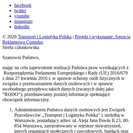
facebook
twitter
youtube
instagram
linkedin
© 2026
Transport i Logistyka Polska
|
Projekt i wykonanie: Agencja
Reklamowa Cumulus
Strefa członkowska
Szanowni Państwo,
mając na celu zapewnienie realizacji Państwa praw wynikających z
Rozporządzenia Parlamentu Europejskiego i Rady (UE) 2016/679
z dnia 27 kwietnia 2016 r. w sprawie ochrony osób fizycznych w
związku z przetwarzaniem danych osobowych i w sprawie
swobodnego przepływu takich danych (zwanych dalej jako
“RODO”), przedstawiamy poniżej informacje spełniające
obowiązek informacyjny.
Administratorem Państwa danych osobowych jest Związek
Pracodawców „Transport i Logistyka Polska” z siedzibą w
Warszawie, posiadający adres: ul. Aleja Jana Pawła II 23, 00-
854 Warszawa, zarejestrowany w rejestrze stowarzyszeń,
innych organizacji społecznych i zawodowych, fundacji oraz