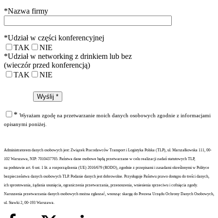
*
Nazwa firmy
*
Udział w części konferencyjnej
TAK
NIE
*
Udział w networking z drinkiem lub bez
(wieczór przed konferencją)
TAK
NIE
*
Wyrażam zgodę na przetwarzanie moich danych osobowych zgodnie z informacjami
opisanymi poniżej.
Administratorem danych osobowych jest: Związek Pracodawców Transport i Logistyka Polska (TLP), ul. Marszałkowska 111, 00-
102 Warszawa, NIP: 7010437765. Państwa dane osobowe będą przetwarzane w celu realizacji zadań statutowych TLP,
na podstawie art. 6 ust. 1 lit. a rozporządzenia (UE) 2016/679 (RODO), zgodnie z przepisami i zasadami określonymi w Polityce
bezpieczeństwa danych osobowych TLP. Podanie danych jest dobrowolne. Przysługuje Państwu prawo dostępu do treści danych,
ich sprostowania, żądania usunięcia, ograniczenia przetwarzania, przenoszenia, wniesienia sprzeciwu i cofnięcia zgody.
Naruszenia przetwarzania danych osobowych można zgłaszać, wnosząc skargę do Prezesa Urzędu Ochrony Danych Osobowych,
ul. Stawki 2, 00-193 Warszawa.