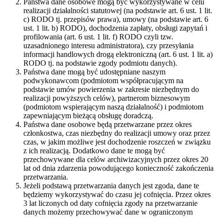
Państwa dane osobowe mogą być wykorzystywane w celu
realizacji działalności statutowej (na podstawie art. 6 ust. 1 lit.
c) RODO tj. przepisów prawa), umowy (na podstawie art. 6
ust. 1 lit. b) RODO), dochodzenia zapłaty, obsługi zapytań i
profilowania (art. 6 ust. 1 lit. f) RODO czyli tzw.
uzasadnionego interesu administratora), czy przesyłania
informacji handlowych drogą elektroniczną (art. 6 ust. 1 lit. a)
RODO tj. na podstawie zgody podmiotu danych).
Państwa dane mogą być udostępniane naszym
podwykonawcom (podmiotom współpracującym na
podstawie umów powierzenia w zakresie niezbędnym do
realizacji powyższych celów), partnerom biznesowym
(podmiotom wspierającym naszą działalność) i podmiotom
zapewniającym bieżącą obsługę doradczą.
Państwa dane osobowe będą przetwarzane przez okres
członkostwa, czas niezbędny do realizacji umowy oraz przez
czas, w jakim możliwe jest dochodzenie roszczeń w związku
z ich realizacją. Dodatkowo dane te mogą być
przechowywane dla celów archiwizacyjnych przez okres 20
lat od dnia zdarzenia powodującego konieczność zakończenia
przetwarzania.
Jeżeli podstawą przetwarzania danych jest zgoda, dane te
będziemy wykorzystywać do czasu jej cofnięcia. Przez okres
3 lat liczonych od daty cofnięcia zgody na przetwarzanie
danych możemy przechowywać dane w ograniczonym