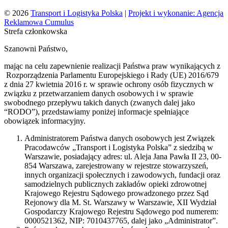
© 2026
Transport i Logistyka Polska
|
Projekt i wykonanie: Agencja
Reklamowa Cumulus
Strefa członkowska
Szanowni Państwo,
mając na celu zapewnienie realizacji Państwa praw wynikających z
Rozporządzenia Parlamentu Europejskiego i Rady (UE) 2016/679
z dnia 27 kwietnia 2016 r. w sprawie ochrony osób fizycznych w
związku z przetwarzaniem danych osobowych i w sprawie
swobodnego przepływu takich danych (zwanych dalej jako
“RODO”), przedstawiamy poniżej informacje spełniające
obowiązek informacyjny.
Administratorem Państwa danych osobowych jest Związek
Pracodawców „Transport i Logistyka Polska” z siedzibą w
Warszawie, posiadający adres: ul. Aleja Jana Pawła II 23, 00-
854 Warszawa, zarejestrowany w rejestrze stowarzyszeń,
innych organizacji społecznych i zawodowych, fundacji oraz
samodzielnych publicznych zakładów opieki zdrowotnej
Krajowego Rejestru Sądowego prowadzonego przez Sąd
Rejonowy dla M. St. Warszawy w Warszawie, XII Wydział
Gospodarczy Krajowego Rejestru Sądowego pod numerem:
0000521362, NIP: 7010437765, dalej jako „Administrator”.