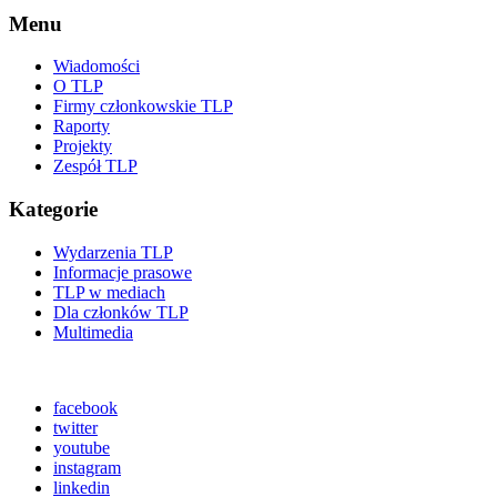
Menu
Wiadomości
O TLP
Firmy członkowskie TLP
Raporty
Projekty
Zespół TLP
Kategorie
Wydarzenia TLP
Informacje prasowe
TLP w mediach
Dla członków TLP
Multimedia
facebook
twitter
youtube
instagram
linkedin