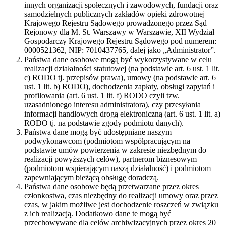
innych organizacji społecznych i zawodowych, fundacji oraz
samodzielnych publicznych zakładów opieki zdrowotnej
Krajowego Rejestru Sądowego prowadzonego przez Sąd
Rejonowy dla M. St. Warszawy w Warszawie, XII Wydział
Gospodarczy Krajowego Rejestru Sądowego pod numerem:
0000521362, NIP: 7010437765, dalej jako „Administrator”.
Państwa dane osobowe mogą być wykorzystywane w celu
realizacji działalności statutowej (na podstawie art. 6 ust. 1 lit.
c) RODO tj. przepisów prawa), umowy (na podstawie art. 6
ust. 1 lit. b) RODO), dochodzenia zapłaty, obsługi zapytań i
profilowania (art. 6 ust. 1 lit. f) RODO czyli tzw.
uzasadnionego interesu administratora), czy przesyłania
informacji handlowych drogą elektroniczną (art. 6 ust. 1 lit. a)
RODO tj. na podstawie zgody podmiotu danych).
Państwa dane mogą być udostępniane naszym
podwykonawcom (podmiotom współpracującym na
podstawie umów powierzenia w zakresie niezbędnym do
realizacji powyższych celów), partnerom biznesowym
(podmiotom wspierającym naszą działalność) i podmiotom
zapewniającym bieżącą obsługę doradczą.
Państwa dane osobowe będą przetwarzane przez okres
członkostwa, czas niezbędny do realizacji umowy oraz przez
czas, w jakim możliwe jest dochodzenie roszczeń w związku
z ich realizacją. Dodatkowo dane te mogą być
przechowywane dla celów archiwizacyjnych przez okres 20