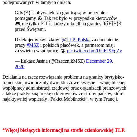
podejmowanych w tamtych dniach.
Gdy 🇵🇱 obywatele za granicą są w potrzebie,
pomagamy!💪 Tak też było w przypadku kierowców
🚛, nie tylko 🇵🇱 , którzy utknęli na granicy 🇬🇧🇫🇷
przed Świętami.
Dziękujemy związkowi
@TLP_Polska
za docenienie
pracy
#MSZ
i polskich placówek, a partnerom misji
za świetną współpracę! 🤝
pic.twitter.com/UrJFk9FgZv
— Łukasz Jasina (@RzecznikMSZ)
December 29,
2020
Działania na rzecz rozwiązania problemu na granicy brytyjsko-
francuskiej uwidoczniły dwie kluczowe kwestie – wagę bliskiej
współpracy administracji rządowej oraz organizacji branżowych,
a także praktyczną troskę o kierowców ze strony państw, które
najaktywniej wspierały „Pakiet Mobilności”, w tym Francji.
*Więcej bieżących informacji na strefie członkowskiej TLP.