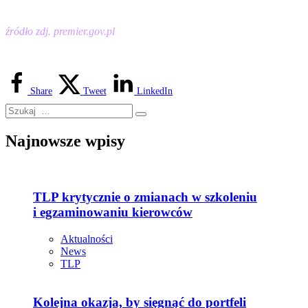
źródło zdj. premier.gov.pl
Share
Tweet
LinkedIn
Najnowsze wpisy
TLP krytycznie o zmianach w szkoleniu
i egzaminowaniu kierowców
Aktualności
News
TLP
Kolejna okazja, by sięgnąć do portfeli