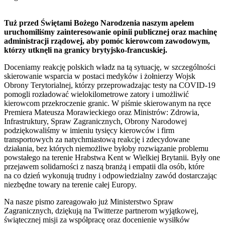
Tuż przed Świętami Bożego Narodzenia naszym apelem
uruchomiliśmy zainteresowanie opinii publicznej oraz machinę
administracji rządowej, aby pomóc kierowcom zawodowym,
którzy utknęli na granicy brytyjsko-francuskiej.
Doceniamy reakcję polskich władz na tą sytuację, w szczególności
skierowanie wsparcia w postaci medyków i żołnierzy Wojsk
Obrony Terytorialnej, którzy przeprowadzając testy na COVID-19
pomogli rozładować wielokilometrowe zatory i umożliwić
kierowcom przekroczenie granic. W piśmie skierowanym na ręce
Premiera Mateusza Morawieckiego oraz Ministrów: Zdrowia,
Infrastruktury, Spraw Zagranicznych, Obrony Narodowej
podziękowaliśmy w imieniu tysięcy kierowców i firm
transportowych za natychmiastową reakcję i zdecydowane
działania, bez których niemożliwe byłoby rozwiązanie problemu
powstałego na terenie Hrabstwa Kent w Wielkiej Brytanii. Były one
przejawem solidarności z naszą branżą i empatii dla osób, które
na co dzień wykonują trudny i odpowiedzialny zawód dostarczając
niezbędne towary na terenie całej Europy.
Na nasze pismo zareagowało już Ministerstwo Spraw
Zagranicznych, dziękują na Twitterze partnerom wyjątkowej,
świątecznej misji za współpracę oraz docenienie wysiłków