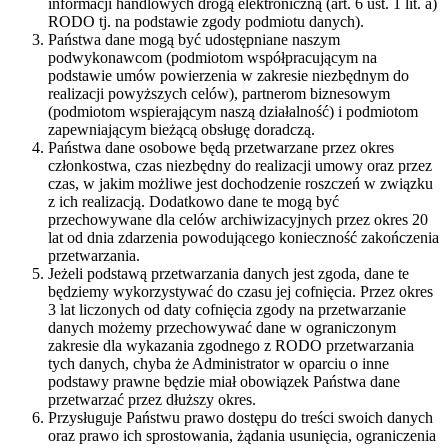
informacji handlowych drogą elektroniczną (art. 6 ust. 1 lit. a)
RODO tj. na podstawie zgody podmiotu danych).
Państwa dane mogą być udostępniane naszym
podwykonawcom (podmiotom współpracującym na
podstawie umów powierzenia w zakresie niezbędnym do
realizacji powyższych celów), partnerom biznesowym
(podmiotom wspierającym naszą działalność) i podmiotom
zapewniającym bieżącą obsługę doradczą.
Państwa dane osobowe będą przetwarzane przez okres
członkostwa, czas niezbędny do realizacji umowy oraz przez
czas, w jakim możliwe jest dochodzenie roszczeń w związku
z ich realizacją. Dodatkowo dane te mogą być
przechowywane dla celów archiwizacyjnych przez okres 20
lat od dnia zdarzenia powodującego konieczność zakończenia
przetwarzania.
Jeżeli podstawą przetwarzania danych jest zgoda, dane te
będziemy wykorzystywać do czasu jej cofnięcia. Przez okres
3 lat liczonych od daty cofnięcia zgody na przetwarzanie
danych możemy przechowywać dane w ograniczonym
zakresie dla wykazania zgodnego z RODO przetwarzania
tych danych, chyba że Administrator w oparciu o inne
podstawy prawne będzie miał obowiązek Państwa dane
przetwarzać przez dłuższy okres.
Przysługuje Państwu prawo dostępu do treści swoich danych
oraz prawo ich sprostowania, żądania usunięcia, ograniczenia