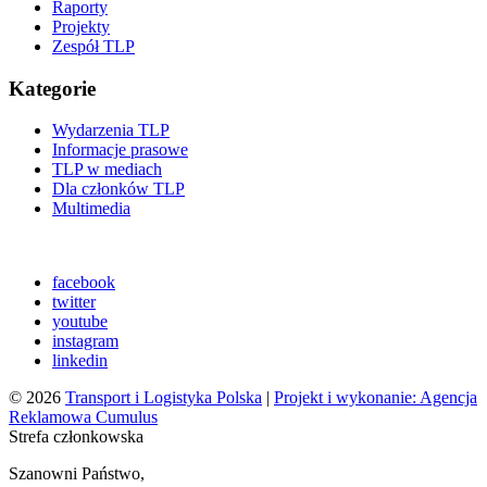
Raporty
Projekty
Zespół TLP
Kategorie
Wydarzenia TLP
Informacje prasowe
TLP w mediach
Dla członków TLP
Multimedia
facebook
twitter
youtube
instagram
linkedin
© 2026
Transport i Logistyka Polska
|
Projekt i wykonanie: Agencja
Reklamowa Cumulus
Strefa członkowska
Szanowni Państwo,