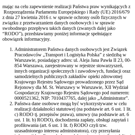
mając na celu zapewnienie realizacji Państwa praw wynikających z
Rozporządzenia Parlamentu Europejskiego i Rady (UE) 2016/679
z dnia 27 kwietnia 2016 r. w sprawie ochrony osób fizycznych w
związku z przetwarzaniem danych osobowych i w sprawie
swobodnego przepływu takich danych (zwanych dalej jako
“RODO”), przedstawiamy poniżej informacje spełniające
obowiązek informacyjny.
Administratorem Państwa danych osobowych jest Związek
Pracodawców „Transport i Logistyka Polska” z siedzibą w
Warszawie, posiadający adres: ul. Aleja Jana Pawła II 23, 00-
854 Warszawa, zarejestrowany w rejestrze stowarzyszeń,
innych organizacji społecznych i zawodowych, fundacji oraz
samodzielnych publicznych zakładów opieki zdrowotnej
Krajowego Rejestru Sądowego prowadzonego przez Sąd
Rejonowy dla M. St. Warszawy w Warszawie, XII Wydział
Gospodarczy Krajowego Rejestru Sądowego pod numerem:
0000521362, NIP: 7010437765, dalej jako „Administrator”.
Państwa dane osobowe mogą być wykorzystywane w celu
realizacji działalności statutowej (na podstawie art. 6 ust. 1 lit.
c) RODO tj. przepisów prawa), umowy (na podstawie art. 6
ust. 1 lit. b) RODO), dochodzenia zapłaty, obsługi zapytań i
profilowania (art. 6 ust. 1 lit. f) RODO czyli tzw.
uzasadnionego interesu administratora), czy przesyłania