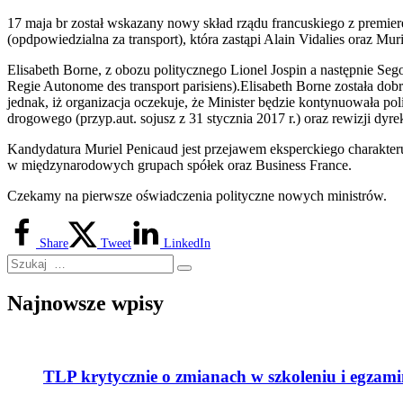
17 maja br został wskazany nowy skład rządu francuskiego z premier
(opdpowiedzialna za transport), która zastąpi Alain Vidalies oraz Mu
Elisabeth Borne, z obozu politycznego Lionel Jospin a następnie Seg
Regie Autonome des transport parisiens).Elisabeth Borne została
jednak, iż organizacja oczekuje, że Minister będzie kontynuowała po
drogowego (przyp.aut. sojusz z 31 stycznia 2017 r.) oraz rewizji d
Kandydatura Muriel Penicaud jest przejawem eksperckiego charakter
w międzynarodowych grupach spółek oraz Business France.
Czekamy na pierwsze oświadczenia polityczne nowych ministrów.
Share
Tweet
LinkedIn
Najnowsze wpisy
TLP krytycznie o zmianach w szkoleniu i egza