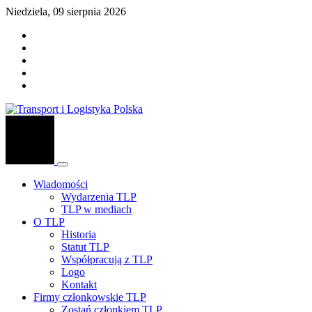
Niedziela, 09 sierpnia 2026
Wiadomości
Wydarzenia TLP
TLP w mediach
O TLP
Historia
Statut TLP
Współpracują z TLP
Logo
Kontakt
Firmy członkowskie TLP
Zostań członkiem TLP