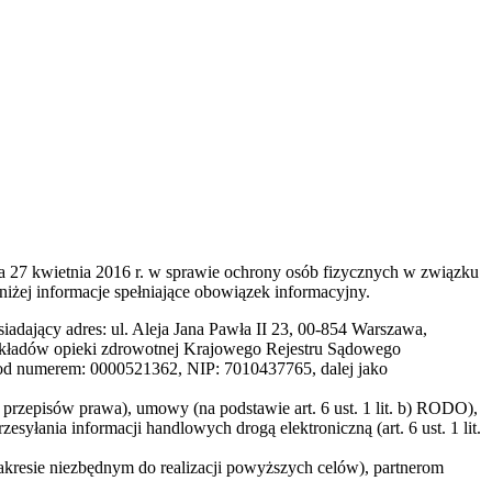
a 27 kwietnia 2016 r. w sprawie ochrony osób fizycznych w związku
ej informacje spełniające obowiązek informacyjny.
dający adres: ul. Aleja Jana Pawła II 23, 00-854 Warszawa,
 zakładów opieki zdrowotnej Krajowego Rejestru Sądowego
d numerem: 0000521362, NIP: 7010437765, dalej jako
. przepisów prawa), umowy (na podstawie art. 6 ust. 1 lit. b) RODO),
zesyłania informacji handlowych drogą elektroniczną (art. 6 ust. 1 lit.
esie niezbędnym do realizacji powyższych celów), partnerom