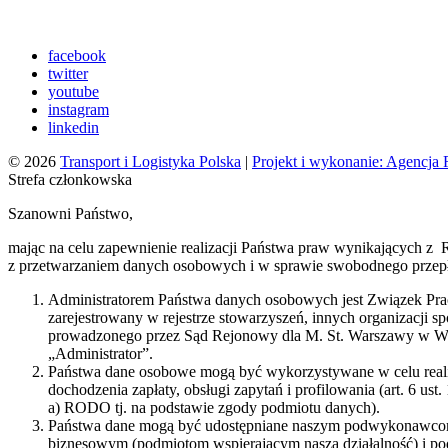
facebook
twitter
youtube
instagram
linkedin
© 2026
Transport i Logistyka Polska
|
Projekt i wykonanie: Agencj
Strefa członkowska
Szanowni Państwo,
mając na celu zapewnienie realizacji Państwa praw wynikających z 
z przetwarzaniem danych osobowych i w sprawie swobodnego przepł
Administratorem Państwa danych osobowych jest Związek Praco
zarejestrowany w rejestrze stowarzyszeń, innych organizacji
prowadzonego przez Sąd Rejonowy dla M. St. Warszawy w Wa
„Administrator”.
Państwa dane osobowe mogą być wykorzystywane w celu realizacj
dochodzenia zapłaty, obsługi zapytań i profilowania (art. 6 ust.
a) RODO tj. na podstawie zgody podmiotu danych).
Państwa dane mogą być udostępniane naszym podwykonawcom 
biznesowym (podmiotom wspierającym naszą działalność) i p