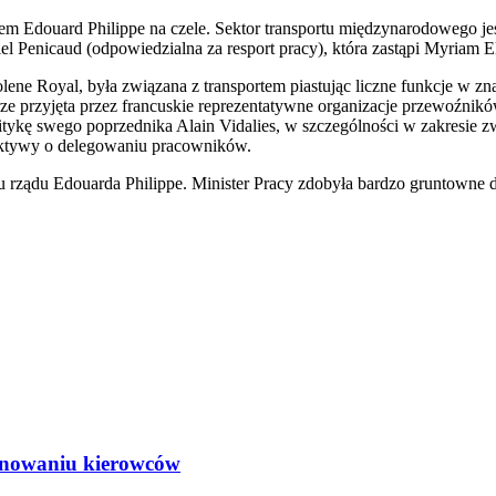
em Edouard Philippe na czele. Sektor transportu międzynarodowego je
riel Penicaud (odpowiedzialna za resport pracy), która zastąpi Myriam 
olene Royal, była związana z transportem piastując liczne funkcje w z
 dobrze przyjęta przez francuskie reprezentatywne organizacje prze
litykę swego poprzednika Alain Vidalies, w szczególności w zakresie 
yrektywy o delegowaniu pracowników.
u rządu Edouarda Philippe. Minister Pracy zdobyła bardzo gruntowne 
minowaniu kierowców