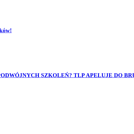
ików!
 PODWÓJNYCH SZKOLEŃ? TLP APELUJE DO BR