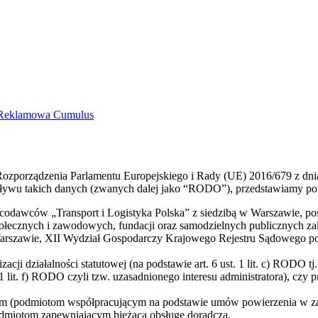
a Reklamowa Cumulus
Rozporządzenia Parlamentu Europejskiego i Rady (UE) 2016/679 z dni
ywu takich danych (zwanych dalej jako “RODO”), przedstawiamy poniż
dawców „Transport i Logistyka Polska” z siedzibą w Warszawie, posia
 społecznych i zawodowych, fundacji oraz samodzielnych publicznych
rszawie, XII Wydział Gospodarczy Krajowego Rejestru Sądowego po
i działalności statutowej (na podstawie art. 6 ust. 1 lit. c) RODO tj
 1 lit. f) RODO czyli tzw. uzasadnionego interesu administratora), czy pr
(podmiotom współpracującym na podstawie umów powierzenia w zakr
odmiotom zapewniającym bieżącą obsługę doradczą.