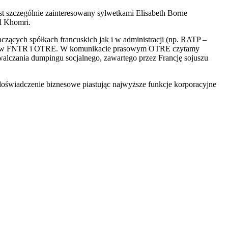
st szczególnie zainteresowany sylwetkami Elisabeth Borne
El Khomri.
naczących spółkach francuskich jak i w administracji (np. RATP –
woźników FNTR i OTRE. W komunikacie prasowym OTRE czytamy
zwalczania dumpingu socjalnego, zawartego przez Francję sojuszu
doświadczenie biznesowe piastując najwyższe funkcje korporacyjne