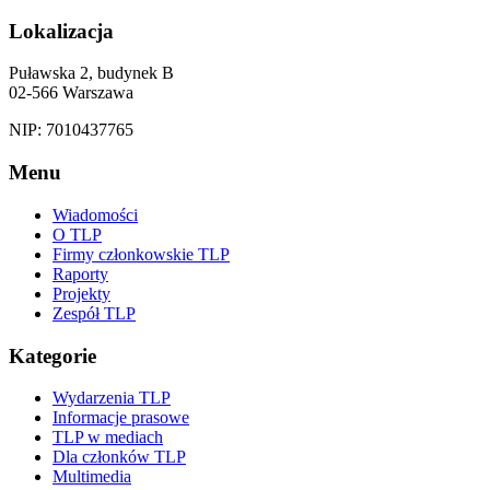
Lokalizacja
Puławska 2, budynek B
02-566 Warszawa
NIP: 7010437765
Menu
Wiadomości
O TLP
Firmy członkowskie TLP
Raporty
Projekty
Zespół TLP
Kategorie
Wydarzenia TLP
Informacje prasowe
TLP w mediach
Dla członków TLP
Multimedia