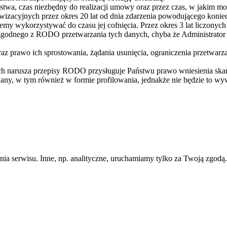
wa, czas niezbędny do realizacji umowy oraz przez czas, w jakim możl
zacyjnych przez okres 20 lat od dnia zdarzenia powodującego koniec
ziemy wykorzystywać do czasu jej cofnięcia. Przez okres 3 lat liczony
godnego z RODO przetwarzania tych danych, chyba że Administrator 
az prawo ich sprostowania, żądania usunięcia, ograniczenia przetwarz
h narusza przepisy RODO przysługuje Państwu prawo wniesienia skar
ny, w tym również w formie profilowania, jednakże nie będzie to w
ania serwisu. Inne, np. analityczne, uruchamiamy tylko za Twoją zgod