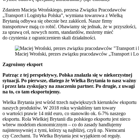
Zdaniem Macieja Wrońskiego, prezesa Związku Pracodawców
„Transport i Logistyka Polska”, wymiana towarowa z Wielką
Brytanią odbywa się obecnie bez zakłóceń. Nasze firmy
transportowe mają co robić. Obawiamy się jednak, że w przyszłości,
za sprawą ceł, nowych norm, standardów, możemy mieć
do czynienia z ograniczeniem skali działalności.
Maciej Wroński, prezes związku pracodawców „Transport i Lo
Zagrożony eksport
Patrząc z tej perspektywy, Polska znalazła się w niekorzystnej
sytuacji. Po pierwsze, dlatego że Wielka Brytania to nasz ważny
i przez lata zyskujący na znaczeniu partner. Po drugie, z uwagi
na to, co tam eksportujemy.
Wielka Brytania jest wśród trzech największych kierunków eksportu
naszych produktów. W 2018 roku wysłaliśmy tam towary
o wartości prawie 14 mld euro, co stanowiło ok. 6-7% naszego
eksportu. Rola Wielkiej Brytanii dla polskiego eksportu jest nieco
wbrew modelom ekonomicznym – co do zasady handlujemy
najintensywniej z tymi, którzy są najbliżej, czyli np. Niemcami
czy Czechami. Tu Wielka Brytania jest wyjątkiem od reguły.