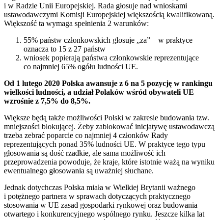
i w Radzie Unii Europejskiej. Rada głosuje nad wnioskami
ustawodawczymi Komisji Europejskiej większością kwalifikowaną.
Większość ta wymaga spełnienia 2 warunków:
55% państw członkowskich głosuje „za” – w praktyce
oznacza to 15 z 27 państw
wniosek popierają państwa członkowskie reprezentujące
co najmniej 65% ogółu ludności UE.
Od 1 lutego 2020 Polska awansuje z 6 na 5 pozycję w rankingu
wielkości ludności, a udział Polaków wśród obywateli UE
wzrośnie z 7,5% do 8,5%.
Większe będą także możliwości Polski w zakresie budowania tzw.
mniejszości blokującej. Żeby zablokować inicjatywę ustawodawczą
trzeba zebrać poparcie co najmniej 4 członków Rady
reprezentujących ponad 35% ludności UE. W praktyce tego typu
głosowania są dość rzadkie, ale sama możliwość ich
przeprowadzenia powoduje, że kraje, które istotnie ważą na wyniku
ewentualnego głosowania są uważniej słuchane.
Jednak dotychczas Polska miała w Wielkiej Brytanii ważnego
i potężnego partnera w sprawach dotyczących praktycznego
stosowania w UE zasad gospodarki rynkowej oraz budowania
otwartego i konkurencyjnego wspólnego rynku. Jeszcze kilka lat