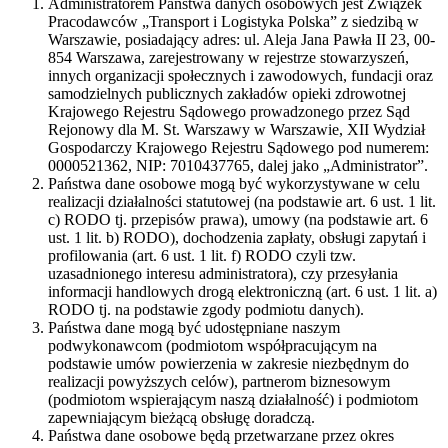
Administratorem Państwa danych osobowych jest Związek
Pracodawców „Transport i Logistyka Polska” z siedzibą w
Warszawie, posiadający adres: ul. Aleja Jana Pawła II 23, 00-
854 Warszawa, zarejestrowany w rejestrze stowarzyszeń,
innych organizacji społecznych i zawodowych, fundacji oraz
samodzielnych publicznych zakładów opieki zdrowotnej
Krajowego Rejestru Sądowego prowadzonego przez Sąd
Rejonowy dla M. St. Warszawy w Warszawie, XII Wydział
Gospodarczy Krajowego Rejestru Sądowego pod numerem:
0000521362, NIP: 7010437765, dalej jako „Administrator”.
Państwa dane osobowe mogą być wykorzystywane w celu
realizacji działalności statutowej (na podstawie art. 6 ust. 1 lit.
c) RODO tj. przepisów prawa), umowy (na podstawie art. 6
ust. 1 lit. b) RODO), dochodzenia zapłaty, obsługi zapytań i
profilowania (art. 6 ust. 1 lit. f) RODO czyli tzw.
uzasadnionego interesu administratora), czy przesyłania
informacji handlowych drogą elektroniczną (art. 6 ust. 1 lit. a)
RODO tj. na podstawie zgody podmiotu danych).
Państwa dane mogą być udostępniane naszym
podwykonawcom (podmiotom współpracującym na
podstawie umów powierzenia w zakresie niezbędnym do
realizacji powyższych celów), partnerom biznesowym
(podmiotom wspierającym naszą działalność) i podmiotom
zapewniającym bieżącą obsługę doradczą.
Państwa dane osobowe będą przetwarzane przez okres