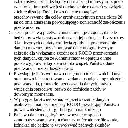
członkostwa, czas niezbędny do realizacji umowy oraz przez
czas, w jakim możliwe jest dochodzenie roszczeń w związku
z ich realizacją. Dodatkowo dane te mogą być
przechowywane dla celów archiwizacyjnych przez okres 20
lat od dnia zdarzenia powodującego konieczność zakończenia
przetwarzania.
Jeżeli podstawą przetwarzania danych jest zgoda, dane te
będziemy wykorzystywać do czasu jej cofnięcia. Przez okres
3 lat liczonych od daty cofnięcia zgody na przetwarzanie
danych możemy przechowywać dane w ograniczonym
zakresie dla wykazania zgodnego z RODO przetwarzania
tych danych, chyba że Administrator w oparciu o inne
podstawy prawne będzie miał obowiązek Państwa dane
przetwarzać przez dłuższy okres.
Przysługuje Państwu prawo dostępu do treści swoich danych
oraz prawo ich sprostowania, żądania usunięcia, ograniczenia
przetwarzania, prawo do przenoszenia danych, prawo
wniesienia sprzeciwu, prawo do cofnięcia zgody w
dowolnym momencie.
W przypadku stwierdzenia, że przetwarzanie danych
osobowych narusza przepisy RODO przysługuje Państwu
prawo wniesienia skargi do organu nadzorczego.
Państwa dane mogą być przetwarzane w sposób
zautomatyzowany, w tym również w formie profilowania,
jednakże nie będzie to wywoływać żadnych skutków