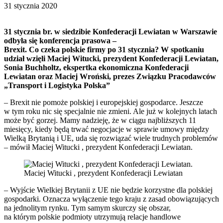
31 stycznia 2020
31 stycznia br. w siedzibie Konfederacji Lewiatan w Warszawie
odbyła się konferencja prasowa –
Brexit. Co czeka polskie firmy po 31 stycznia? W spotkaniu
udział wzięli Maciej Witucki, prezydent Konfederacji Lewiatan,
Sonia Buchholtz, ekspertka ekonomiczna Konfederacji
Lewiatan oraz Maciej Wroński, prezes Związku Pracodawców
„Transport i Logistyka Polska”
– Brexit nie pomoże polskiej i europejskiej gospodarce. Jeszcze
w tym roku nic się specjalnie nie zmieni. Ale już w kolejnych latach
może być gorzej. Mamy nadzieję, że w ciągu najbliższych 11
miesięcy, kiedy będą trwać negocjacje w sprawie umowy między
Wielką Brytanią i UE, uda się rozwiązać wiele trudnych problemów
– mówił Maciej Witucki , prezydent Konfederacji Lewiatan.
Maciej Witucki , prezydent Konfederacji Lewiatan
– Wyjście Wielkiej Brytanii z UE nie będzie korzystne dla polskiej
gospodarki. Oznacza wyłączenie tego kraju z zasad obowiązujących
na jednolitym rynku. Tym samym skurczy się obszar,
na którym polskie podmioty utrzymują relacje handlowe