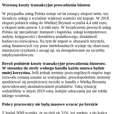
Wzrosną koszty transakcyjne prowadzenia biznesu
W przypadku usług Polska notuje od lat rosnący eksport netto, tzn.
świadczy usługi o wyraźnie większej wartości niż kupuje. W 2018
eksport polskich usług do Wielkiej Brytanii wyniósł 4,4 mld euro,
a eksport netto prawie 1,4 mld euro. W świadczeniu pewnych usług
Polska się specjalizuje: transport i logistyka, usługi komputerowe,
audytu, księgowości i doradztwa podatkowego, działalność
badawczo-rozwojowa. Na tym tle import w obszarach turystyki,
usług finansowych czy praw intelektualnych wydaje się obarczony
mniejszym ryzykiem z uwagi np. na doregulowanie na szczeblu
międzynarodowym.
Brexit podniesie koszty transakcyjne prowadzenia biznesów.
W stosunku do strefy wolnego handlu każda umowa będzie
mniej korzystna.
Jeśli jednak terminy poszczególnych etapów tego
rozwodu zostaną uznane za wiarygodne, prawdopodobnie możemy
spodziewać się przejściowej zwyżki w handlu z Wielką Brytanią
spowodowanej akumulowaniem produktów. Taką sytuację
widzieliśmy w lutym 2019 roku, kolejne odraczania już nie robiły
takiego wrażenia.
Polscy pracownicy nie będą masowo wracać po brexicie
Z badań NBP wynika, że na dziś ok 51%, już spełnia, a do końca