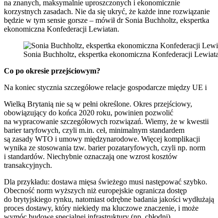
na znanych, maksymalnie uproszczonych i ekonomicznie
korzystnych zasadach. Nie da się ukryć, że każde inne rozwiązanie
będzie w tym sensie gorsze – mówił dr Sonia Buchholtz, ekspertka
ekonomiczna Konfederacji Lewiatan.
Sonia Buchholtz, ekspertka ekonomiczna Konfederacji Lewiat
Co po okresie przejściowym?
Na koniec stycznia szczegółowe relacje gospodarcze między UE i
Wielką Brytanią nie są w pełni określone. Okres przejściowy,
obowiązujący do końca 2020 roku, powinien pozwolić
na wypracowanie szczegółowych rozwiązań. Wiemy, że w kwestii
barier taryfowych, czyli m.in. ceł, minimalnym standardem
są zasady WTO i umowy międzynarodowe. Więcej komplikacji
wynika ze stosowania tzw. barier pozataryfowych, czyli np. norm
i standardów. Niechybnie oznaczają one wzrost kosztów
transakcyjnych.
Dla przykładu: dostawa mięsa świeżego musi następować szybko.
Obecność norm wyższych niż europejskie ogranicza dostęp
do brytyjskiego rynku, natomiast odrębne badania jakości wydłużają
proces dostawy, który niekiedy ma kluczowe znaczenie, i może
wymóc budowę specjalnej infrastruktury (np. chłodni).