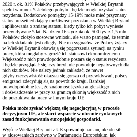
2020 r. ok. 81% Polaków przebywających w Wielkiej Brytanii
spełni warunek 5 -letniego pobytu i będzie mogła uzyskać status
rezydenta. Dodatkowo pomiędzy 15-19% może mieć przyznany
status pre-settled dający możliwość pozostania w Wielkiej Brytanii
i aplikowania o zmianę statusu, kiedy tylko ich pobyt wyniesie
przewidywane 5 lat. Na dzień 16 stycznia ok. 500 tys. z 1,5 mln
Polaków złożyło stosowne wnioski, ale warto pamiętać, że termin
na ich składanie jest odległy. Nie ma sygnałów, że Polacy żyjący
w Wielkiej Brytanii obawiają się pogorszenia sytuacji na rynku
pracy, która mogłaby zagrozić ich statusowi ekonomicznemu.
Większość z nich prawdopodobnie postara się o status rezydenta
i będzie przyglądać się, czy brexit nie powoduje negatywnych dla
nich skutków. Nie należy jednak zakładać, że nawet
gdyby rzeczywistość okazała się gorsza od przewidywań, polscy
emigranci zdecydują sią na powrót do kraju. Bardziej
prawdopodobne jest, że znajomość języka angielskiego
i doświadczenie w pracy za granicą skłonią większość z nich
do poszukiwania pracy w innym kraju UE.
Polska może zyskać większą siłę negocjacyjną w procesie
decyzyjnym UE, ale starci wsparcie w obronie rynkowych
zasad funkcjonowania europejskiej gospodarki.
Wyjście Wielkiej Brytanii z UE spowoduje zmianę układu sił
w głosowaniach zarówno w Parlamencie Europejskim, jak