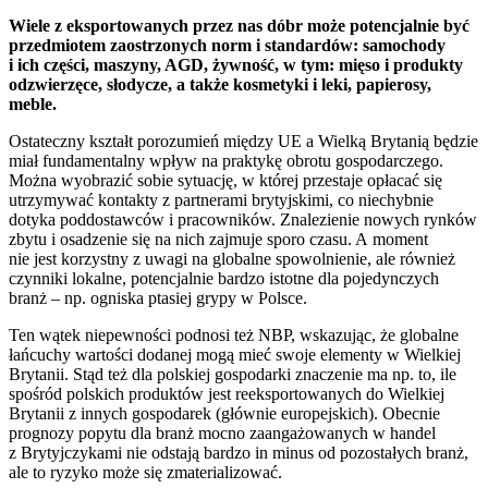
Wiele z eksportowanych przez nas dóbr może potencjalnie być
przedmiotem zaostrzonych norm i standardów: samochody
i ich części, maszyny, AGD, żywność, w tym: mięso i produkty
odzwierzęce, słodycze, a także kosmetyki i leki, papierosy,
meble.
Ostateczny kształt porozumień między UE a Wielką Brytanią będzie
miał fundamentalny wpływ na praktykę obrotu gospodarczego.
Można wyobrazić sobie sytuację, w której przestaje opłacać się
utrzymywać kontakty z partnerami brytyjskimi, co niechybnie
dotyka poddostawców i pracowników. Znalezienie nowych rynków
zbytu i osadzenie się na nich zajmuje sporo czasu. A moment
nie jest korzystny z uwagi na globalne spowolnienie, ale również
czynniki lokalne, potencjalnie bardzo istotne dla pojedynczych
branż – np. ogniska ptasiej grypy w Polsce.
Ten wątek niepewności podnosi też NBP, wskazując, że globalne
łańcuchy wartości dodanej mogą mieć swoje elementy w Wielkiej
Brytanii. Stąd też dla polskiej gospodarki znaczenie ma np. to, ile
spośród polskich produktów jest reeksportowanych do Wielkiej
Brytanii z innych gospodarek (głównie europejskich). Obecnie
prognozy popytu dla branż mocno zaangażowanych w handel
z Brytyjczykami nie odstają bardzo in minus od pozostałych branż,
ale to ryzyko może się zmaterializować.