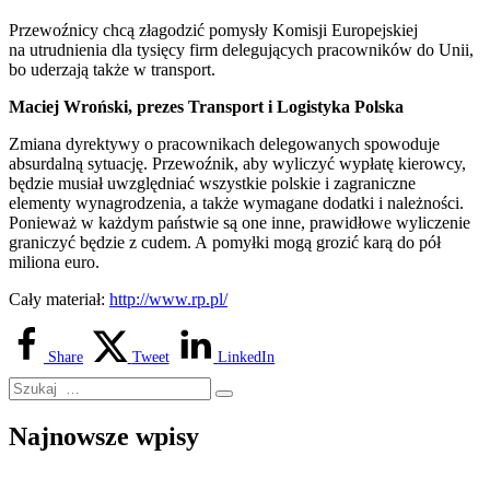
Przewoźnicy chcą złagodzić pomysły Komisji Europejskiej
na utrudnienia dla tysięcy firm delegujących pracowników do Unii,
bo uderzają także w transport.
Maciej Wroński, prezes Transport i Logistyka Polska
Zmiana dyrektywy o pracownikach delegowanych spowoduje
absurdalną sytuację. Przewoźnik, aby wyliczyć wypłatę kierowcy,
będzie musiał uwzględniać wszystkie polskie i zagraniczne
elementy wynagrodzenia, a także wymagane dodatki i należności.
Ponieważ w każdym państwie są one inne, prawidłowe wyliczenie
graniczyć będzie z cudem. A pomyłki mogą grozić karą do pół
miliona euro.
Cały materiał:
http://www.rp.pl/
Share
Tweet
LinkedIn
Najnowsze wpisy