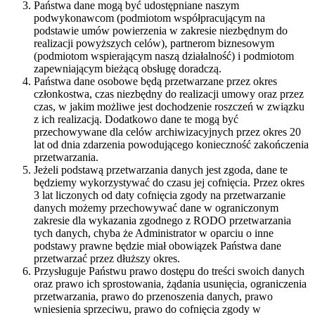
Państwa dane mogą być udostępniane naszym
podwykonawcom (podmiotom współpracującym na
podstawie umów powierzenia w zakresie niezbędnym do
realizacji powyższych celów), partnerom biznesowym
(podmiotom wspierającym naszą działalność) i podmiotom
zapewniającym bieżącą obsługę doradczą.
Państwa dane osobowe będą przetwarzane przez okres
członkostwa, czas niezbędny do realizacji umowy oraz przez
czas, w jakim możliwe jest dochodzenie roszczeń w związku
z ich realizacją. Dodatkowo dane te mogą być
przechowywane dla celów archiwizacyjnych przez okres 20
lat od dnia zdarzenia powodującego konieczność zakończenia
przetwarzania.
Jeżeli podstawą przetwarzania danych jest zgoda, dane te
będziemy wykorzystywać do czasu jej cofnięcia. Przez okres
3 lat liczonych od daty cofnięcia zgody na przetwarzanie
danych możemy przechowywać dane w ograniczonym
zakresie dla wykazania zgodnego z RODO przetwarzania
tych danych, chyba że Administrator w oparciu o inne
podstawy prawne będzie miał obowiązek Państwa dane
przetwarzać przez dłuższy okres.
Przysługuje Państwu prawo dostępu do treści swoich danych
oraz prawo ich sprostowania, żądania usunięcia, ograniczenia
przetwarzania, prawo do przenoszenia danych, prawo
wniesienia sprzeciwu, prawo do cofnięcia zgody w