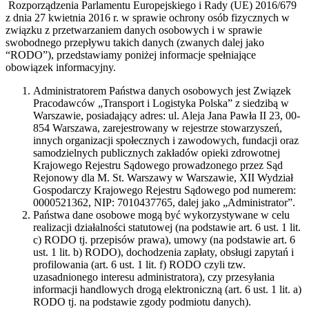
Rozporządzenia Parlamentu Europejskiego i Rady (UE) 2016/679
z dnia 27 kwietnia 2016 r. w sprawie ochrony osób fizycznych w
związku z przetwarzaniem danych osobowych i w sprawie
swobodnego przepływu takich danych (zwanych dalej jako
“RODO”), przedstawiamy poniżej informacje spełniające
obowiązek informacyjny.
Administratorem Państwa danych osobowych jest Związek
Pracodawców „Transport i Logistyka Polska” z siedzibą w
Warszawie, posiadający adres: ul. Aleja Jana Pawła II 23, 00-
854 Warszawa, zarejestrowany w rejestrze stowarzyszeń,
innych organizacji społecznych i zawodowych, fundacji oraz
samodzielnych publicznych zakładów opieki zdrowotnej
Krajowego Rejestru Sądowego prowadzonego przez Sąd
Rejonowy dla M. St. Warszawy w Warszawie, XII Wydział
Gospodarczy Krajowego Rejestru Sądowego pod numerem:
0000521362, NIP: 7010437765, dalej jako „Administrator”.
Państwa dane osobowe mogą być wykorzystywane w celu
realizacji działalności statutowej (na podstawie art. 6 ust. 1 lit.
c) RODO tj. przepisów prawa), umowy (na podstawie art. 6
ust. 1 lit. b) RODO), dochodzenia zapłaty, obsługi zapytań i
profilowania (art. 6 ust. 1 lit. f) RODO czyli tzw.
uzasadnionego interesu administratora), czy przesyłania
informacji handlowych drogą elektroniczną (art. 6 ust. 1 lit. a)
RODO tj. na podstawie zgody podmiotu danych).