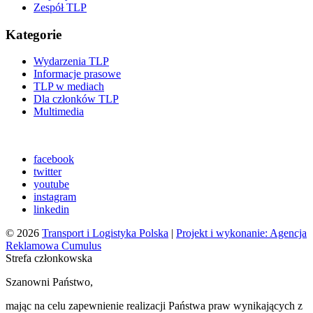
Zespół TLP
Kategorie
Wydarzenia TLP
Informacje prasowe
TLP w mediach
Dla członków TLP
Multimedia
facebook
twitter
youtube
instagram
linkedin
© 2026
Transport i Logistyka Polska
|
Projekt i wykonanie: Agencja
Reklamowa Cumulus
Strefa członkowska
Szanowni Państwo,
mając na celu zapewnienie realizacji Państwa praw wynikających z