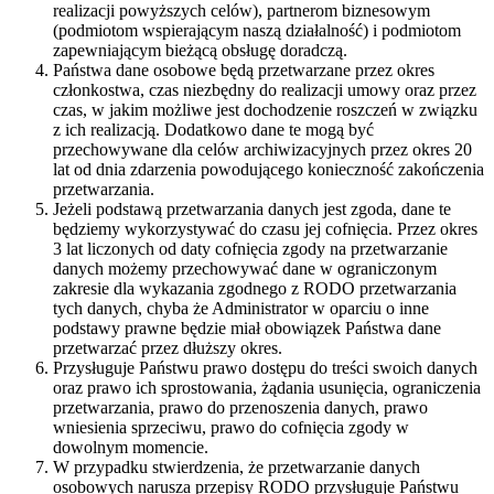
realizacji powyższych celów), partnerom biznesowym
(podmiotom wspierającym naszą działalność) i podmiotom
zapewniającym bieżącą obsługę doradczą.
Państwa dane osobowe będą przetwarzane przez okres
członkostwa, czas niezbędny do realizacji umowy oraz przez
czas, w jakim możliwe jest dochodzenie roszczeń w związku
z ich realizacją. Dodatkowo dane te mogą być
przechowywane dla celów archiwizacyjnych przez okres 20
lat od dnia zdarzenia powodującego konieczność zakończenia
przetwarzania.
Jeżeli podstawą przetwarzania danych jest zgoda, dane te
będziemy wykorzystywać do czasu jej cofnięcia. Przez okres
3 lat liczonych od daty cofnięcia zgody na przetwarzanie
danych możemy przechowywać dane w ograniczonym
zakresie dla wykazania zgodnego z RODO przetwarzania
tych danych, chyba że Administrator w oparciu o inne
podstawy prawne będzie miał obowiązek Państwa dane
przetwarzać przez dłuższy okres.
Przysługuje Państwu prawo dostępu do treści swoich danych
oraz prawo ich sprostowania, żądania usunięcia, ograniczenia
przetwarzania, prawo do przenoszenia danych, prawo
wniesienia sprzeciwu, prawo do cofnięcia zgody w
dowolnym momencie.
W przypadku stwierdzenia, że przetwarzanie danych
osobowych narusza przepisy RODO przysługuje Państwu