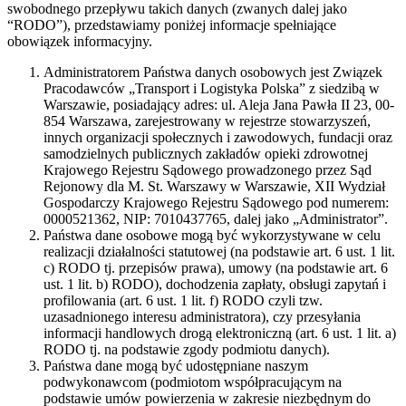
swobodnego przepływu takich danych (zwanych dalej jako
“RODO”), przedstawiamy poniżej informacje spełniające
obowiązek informacyjny.
Administratorem Państwa danych osobowych jest Związek
Pracodawców „Transport i Logistyka Polska” z siedzibą w
Warszawie, posiadający adres: ul. Aleja Jana Pawła II 23, 00-
854 Warszawa, zarejestrowany w rejestrze stowarzyszeń,
innych organizacji społecznych i zawodowych, fundacji oraz
samodzielnych publicznych zakładów opieki zdrowotnej
Krajowego Rejestru Sądowego prowadzonego przez Sąd
Rejonowy dla M. St. Warszawy w Warszawie, XII Wydział
Gospodarczy Krajowego Rejestru Sądowego pod numerem:
0000521362, NIP: 7010437765, dalej jako „Administrator”.
Państwa dane osobowe mogą być wykorzystywane w celu
realizacji działalności statutowej (na podstawie art. 6 ust. 1 lit.
c) RODO tj. przepisów prawa), umowy (na podstawie art. 6
ust. 1 lit. b) RODO), dochodzenia zapłaty, obsługi zapytań i
profilowania (art. 6 ust. 1 lit. f) RODO czyli tzw.
uzasadnionego interesu administratora), czy przesyłania
informacji handlowych drogą elektroniczną (art. 6 ust. 1 lit. a)
RODO tj. na podstawie zgody podmiotu danych).
Państwa dane mogą być udostępniane naszym
podwykonawcom (podmiotom współpracującym na
podstawie umów powierzenia w zakresie niezbędnym do