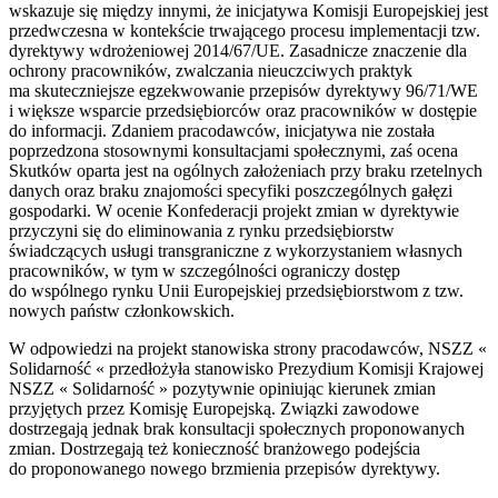
wskazuje się między innymi, że inicjatywa Komisji Europejskiej jest
przedwczesna w kontekście trwającego procesu implementacji tzw.
dyrektywy wdrożeniowej 2014/67/UE. Zasadnicze znaczenie dla
ochrony pracowników, zwalczania nieuczciwych praktyk
ma skuteczniejsze egzekwowanie przepisów dyrektywy 96/71/WE
i większe wsparcie przedsiębiorców oraz pracowników w dostępie
do informacji. Zdaniem pracodawców, inicjatywa nie została
poprzedzona stosownymi konsultacjami społecznymi, zaś ocena
Skutków oparta jest na ogólnych założeniach przy braku rzetelnych
danych oraz braku znajomości specyfiki poszczególnych gałęzi
gospodarki. W ocenie Konfederacji projekt zmian w dyrektywie
przyczyni się do eliminowania z rynku przedsiębiorstw
świadczących usługi transgraniczne z wykorzystaniem własnych
pracowników, w tym w szczególności ograniczy dostęp
do wspólnego rynku Unii Europejskiej przedsiębiorstwom z tzw.
nowych państw członkowskich.
W odpowiedzi na projekt stanowiska strony pracodawców, NSZZ «
Solidarność « przedłożyła stanowisko Prezydium Komisji Krajowej
NSZZ « Solidarność » pozytywnie opiniując kierunek zmian
przyjętych przez Komisję Europejską. Związki zawodowe
dostrzegają jednak brak konsultacji społecznych proponowanych
zmian. Dostrzegają też konieczność branżowego podejścia
do proponowanego nowego brzmienia przepisów dyrektywy.