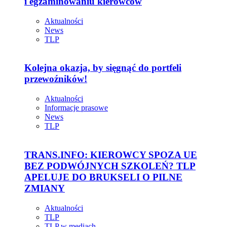
i egzaminowaniu kierowców
Aktualności
News
TLP
Kolejna okazja, by sięgnąć do portfeli
przewoźników!
Aktualności
Informacje prasowe
News
TLP
TRANS.INFO: KIEROWCY SPOZA UE
BEZ PODWÓJNYCH SZKOLEŃ? TLP
APELUJE DO BRUKSELI O PILNE
ZMIANY
Aktualności
TLP
TLP w mediach