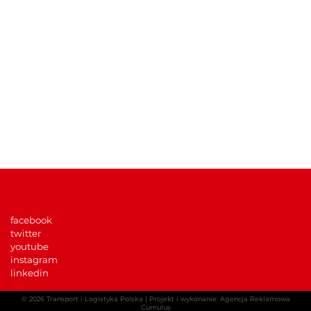
KATEGORIE
Wydarzenia TLP
Informacje prasowe
TLP w mediach
Dla członków TLP
Multimedia
facebook
twitter
youtube
instagram
linkedin
© 2026
Transport i Logistyka Polska
|
Projekt i wykonanie: Agencja Reklamowa
Cumulus