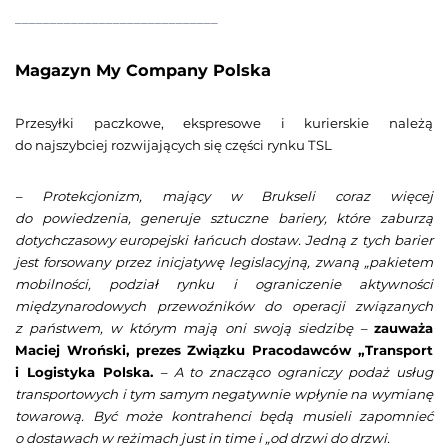
_____________________________
Magazyn My Company Polska
Przesyłki paczkowe, ekspresowe i kurierskie należą
do najszybciej rozwijających się części rynku TSL
– Protekcjonizm, mający w Brukseli coraz więcej
do powiedzenia, generuje sztuczne bariery, które zaburzą
dotychczasowy europejski łańcuch dostaw. Jedną z tych barier
jest forsowany przez inicjatywę legislacyjną, zwaną „pakietem
mobilności, podział rynku i ograniczenie aktywności
międzynarodowych przewoźników do operacji związanych
z państwem, w którym mają oni swoją siedzibę –
zauważa
Maciej Wroński, prezes Związku Pracodawców „Transport
i Logistyka Polska.
– A to znacząco ograniczy podaż usług
transportowych i tym samym negatywnie wpłynie na wymianę
towarową. Być może kontrahenci będą musieli zapomnieć
o dostawach w reżimach just in time i „od drzwi do drzwi.