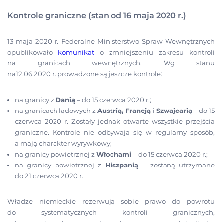
Kontrole graniczne (stan od 16 maja 2020 r.)
13 maja 2020 r. Federalne Ministerstwo Spraw Wewnętrznych
opublikowało
komunikat
o zmniejszeniu zakresu kontroli
na granicach wewnętrznych. Wg stanu
na12.06.2020 r. prowadzone są jeszcze kontrole:
na granicy z
Danią
– do 15 czerwca 2020 r.;
na granicach lądowych z
Austrią, Francją
i
Szwajcarią
– do 15
czerwca 2020 r. Zostały jednak otwarte wszystkie przejścia
graniczne. Kontrole nie odbywają się w regularny sposób,
a mają charakter wyrywkowy;
na granicy powietrznej z
Włochami
– do 15 czerwca 2020 r.;
na granicy powietrznej z
Hiszpanią
–
zostaną utrzymane
do 21 czerwca 2020 r.
Władze niemieckie rezerwują sobie prawo do powrotu
do systematycznych kontroli granicznych,