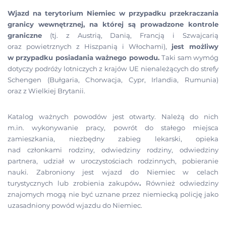
Wjazd na terytorium Niemiec w przypadku przekraczania
granicy wewnętrznej, na której są prowadzone kontrole
graniczne
(tj. z Austrią, Danią, Francją i Szwajcarią
oraz powietrznych z Hiszpanią i Włochami),
jest możliwy
w przypadku posiadania ważnego powodu.
Taki sam wymóg
dotyczy podróży lotniczych z krajów UE nienależących do strefy
Schengen (Bułgaria, Chorwacja, Cypr, Irlandia, Rumunia)
oraz z Wielkiej Brytanii.
Katalog ważnych powodów jest otwarty. Należą do nich
m.in. wykonywanie pracy, powrót do stałego miejsca
zamieszkania, niezbędny zabieg lekarski, opieka
nad członkami rodziny, odwiedziny rodziny, odwiedziny
partnera, udział w uroczystościach rodzinnych, pobieranie
nauki. Zabroniony jest wjazd do Niemiec w celach
turystycznych lub zrobienia zakupów
.
Również odwiedziny
znajomych mogą nie być uznane przez niemiecką policję jako
uzasadniony powód wjazdu do Niemiec.