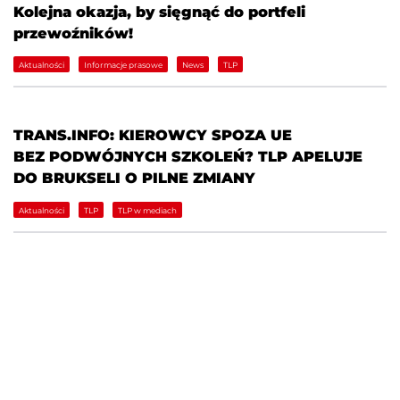
Kolejna okazja, by sięgnąć do portfeli
przewoźników!
Aktualności
Informacje prasowe
News
TLP
TRANS.INFO: KIEROWCY SPOZA UE
BEZ PODWÓJNYCH SZKOLEŃ? TLP APELUJE
DO BRUKSELI O PILNE ZMIANY
Aktualności
TLP
TLP w mediach
KONTAKT