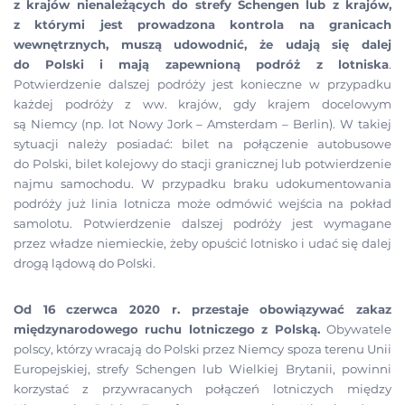
z krajów nienależących do strefy Schengen lub z krajów,
z którymi jest prowadzona kontrola na granicach
wewnętrznych, muszą udowodnić, że udają się dalej
do Polski
i
mają zapewnioną podróż z lotniska
.
Potwierdzenie dalszej podróży jest konieczne w przypadku
każdej podróży z ww. krajów, gdy krajem docelowym
są Niemcy (np. lot Nowy Jork – Amsterdam – Berlin). W takiej
sytuacji należy posiadać: bilet na połączenie autobusowe
do Polski, bilet kolejowy do stacji granicznej lub potwierdzenie
najmu samochodu. W przypadku braku udokumentowania
podróży już linia lotnicza może odmówić wejścia na pokład
samolotu. Potwierdzenie dalszej podróży jest wymagane
przez władze niemieckie, żeby opuścić lotnisko i udać się dalej
drogą lądową do Polski.
Od 16 czerwca 2020 r. przestaje obowiązywać zakaz
międzynarodowego ruchu lotniczego z Polską.
Obywatele
polscy, którzy wracają do Polski przez Niemcy spoza terenu Unii
Europejskiej, strefy Schengen lub Wielkiej Brytanii, powinni
korzystać z przywracanych połączeń lotniczych między