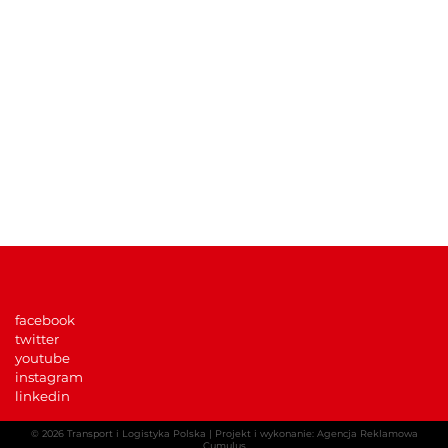
KATEGORIE
Wydarzenia TLP
Informacje prasowe
TLP w mediach
Dla członków TLP
Multimedia
facebook
twitter
youtube
instagram
linkedin
© 2026
Transport i Logistyka Polska
|
Projekt i wykonanie: Agencja Reklamowa
Cumulus