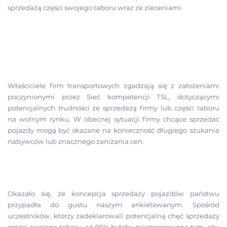
sprzedażą części swojego taboru wraz ze zleceniami.
Właściciele firm transportowych zgadzają się z założeniami
poczynionymi przez Sieć kompetencji TSL, dotyczącymi
potencjalnych trudności ze sprzedażą firmy lub części taboru
na wolnym rynku. W obecnej sytuacji firmy chcące sprzedać
pojazdy mogą być skazane na konieczność długiego szukania
nabywców lub znacznego zaniżania cen.
Okazało się, że koncepcja sprzedaży pojazdów państwu
przypadła do gustu naszym ankietowanym. Spośród
uczestników, którzy zadeklarowali potencjalną chęć sprzedaży
części swojego taboru, aż 96% byłoby zainteresowane tym, aby