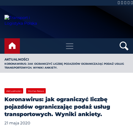
AKTUALNOŚCI
KORONAWIRUS: JAK OGRANICZYĆ LICZBĘ POJAZDÓW OGRANICZAJĄC PODAŻ USŁUG
TRANSPORTOWYCH. WYNIKI ANKIETY.
Aktualności
Home-News
Koronawirus: jak ograniczyć liczbę
pojazdów ograniczając podaż usług
transportowych. Wyniki ankiety.
21 maja 2020