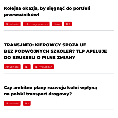
Kolejna okazja, by sięgnąć do portfeli
przewoźników!
Aktualności
Informacje prasowe
News
TLP
TRANS.INFO: KIEROWCY SPOZA UE
BEZ PODWÓJNYCH SZKOLEŃ? TLP APELUJE
DO BRUKSELI O PILNE ZMIANY
Aktualności
TLP
TLP w mediach
Czy ambitne plany rozwoju kolei wpłyną
na polski transport drogowy?
Aktualności
TLP