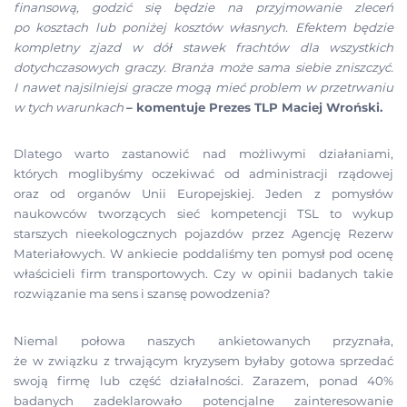
finansową, godzić się będzie na przyjmowanie zleceń
po kosztach lub poniżej kosztów własnych. Efektem będzie
kompletny zjazd w dół stawek frachtów dla wszystkich
dotychczasowych graczy. Branża może sama siebie zniszczyć.
I nawet najsilniejsi gracze mogą mieć problem w przetrwaniu
w tych warunkach
– komentuje Prezes TLP Maciej Wroński.
Dlatego warto zastanowić nad możliwymi działaniami,
których moglibyśmy oczekiwać od administracji rządowej
oraz od organów Unii Europejskiej. Jeden z pomysłów
naukowców tworzących sieć kompetencji TSL to wykup
starszych nieekologcznych pojazdów przez Agencję Rezerw
Materiałowych. W ankiecie poddaliśmy ten pomysł pod ocenę
właścicieli firm transportowych. Czy w opinii badanych takie
rozwiązanie ma sens i szansę powodzenia?
Niemal połowa naszych ankietowanych przyznała,
że w związku z trwającym kryzysem byłaby gotowa sprzedać
swoją firmę lub część działalności. Zarazem, ponad 40%
badanych zadeklarowało potencjalne zainteresowanie