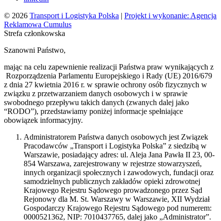
© 2026
Transport i Logistyka Polska
|
Projekt i wykonanie: Agencja
Reklamowa Cumulus
Strefa członkowska
Szanowni Państwo,
mając na celu zapewnienie realizacji Państwa praw wynikających z
Rozporządzenia Parlamentu Europejskiego i Rady (UE) 2016/679
z dnia 27 kwietnia 2016 r. w sprawie ochrony osób fizycznych w
związku z przetwarzaniem danych osobowych i w sprawie
swobodnego przepływu takich danych (zwanych dalej jako
“RODO”), przedstawiamy poniżej informacje spełniające
obowiązek informacyjny.
Administratorem Państwa danych osobowych jest Związek
Pracodawców „Transport i Logistyka Polska” z siedzibą w
Warszawie, posiadający adres: ul. Aleja Jana Pawła II 23, 00-
854 Warszawa, zarejestrowany w rejestrze stowarzyszeń,
innych organizacji społecznych i zawodowych, fundacji oraz
samodzielnych publicznych zakładów opieki zdrowotnej
Krajowego Rejestru Sądowego prowadzonego przez Sąd
Rejonowy dla M. St. Warszawy w Warszawie, XII Wydział
Gospodarczy Krajowego Rejestru Sądowego pod numerem:
0000521362, NIP: 7010437765, dalej jako „Administrator”.