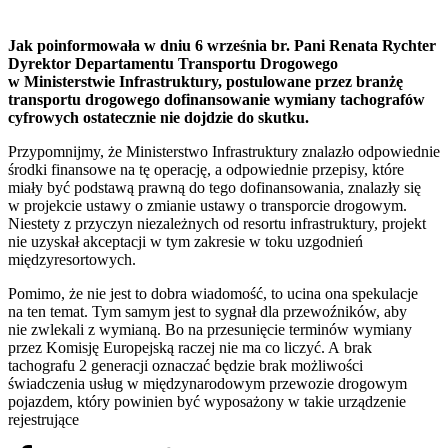
Jak poinformowała w dniu 6 września br. Pani Renata Rychter
Dyrektor Departamentu Transportu Drogowego
w Ministerstwie Infrastruktury, postulowane przez branżę
transportu drogowego dofinansowanie wymiany tachografów
cyfrowych ostatecznie nie dojdzie do skutku.
Przypomnijmy, że Ministerstwo Infrastruktury znalazło odpowiednie
środki finansowe na tę operację, a odpowiednie przepisy, które
miały być podstawą prawną do tego dofinansowania, znalazły się
w projekcie ustawy o zmianie ustawy o transporcie drogowym.
Niestety z przyczyn niezależnych od resortu infrastruktury, projekt
nie uzyskał akceptacji w tym zakresie w toku uzgodnień
międzyresortowych.
Pomimo, że nie jest to dobra wiadomość, to ucina ona spekulacje
na ten temat. Tym samym jest to sygnał dla przewoźników, aby
nie zwlekali z wymianą. Bo na przesunięcie terminów wymiany
przez Komisję Europejską raczej nie ma co liczyć. A brak
tachografu 2 generacji oznaczać będzie brak możliwości
świadczenia usług w międzynarodowym przewozie drogowym
pojazdem, który powinien być wyposażony w takie urządzenie
rejestrujące