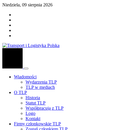
Niedziela, 09 sierpnia 2026
Wiadomości
Wydarzenia TLP
TLP w mediach
O TLP
Historia
Statut TLP
Współpracują z TLP
Logo
Kontakt
Firmy członkowskie TLP
Zostań członkiem TLP