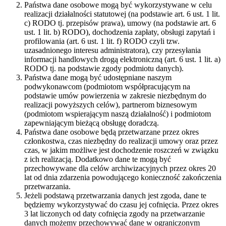
Państwa dane osobowe mogą być wykorzystywane w celu
realizacji działalności statutowej (na podstawie art. 6 ust. 1 lit.
c) RODO tj. przepisów prawa), umowy (na podstawie art. 6
ust. 1 lit. b) RODO), dochodzenia zapłaty, obsługi zapytań i
profilowania (art. 6 ust. 1 lit. f) RODO czyli tzw.
uzasadnionego interesu administratora), czy przesyłania
informacji handlowych drogą elektroniczną (art. 6 ust. 1 lit. a)
RODO tj. na podstawie zgody podmiotu danych).
Państwa dane mogą być udostępniane naszym
podwykonawcom (podmiotom współpracującym na
podstawie umów powierzenia w zakresie niezbędnym do
realizacji powyższych celów), partnerom biznesowym
(podmiotom wspierającym naszą działalność) i podmiotom
zapewniającym bieżącą obsługę doradczą.
Państwa dane osobowe będą przetwarzane przez okres
członkostwa, czas niezbędny do realizacji umowy oraz przez
czas, w jakim możliwe jest dochodzenie roszczeń w związku
z ich realizacją. Dodatkowo dane te mogą być
przechowywane dla celów archiwizacyjnych przez okres 20
lat od dnia zdarzenia powodującego konieczność zakończenia
przetwarzania.
Jeżeli podstawą przetwarzania danych jest zgoda, dane te
będziemy wykorzystywać do czasu jej cofnięcia. Przez okres
3 lat liczonych od daty cofnięcia zgody na przetwarzanie
danych możemy przechowywać dane w ograniczonym