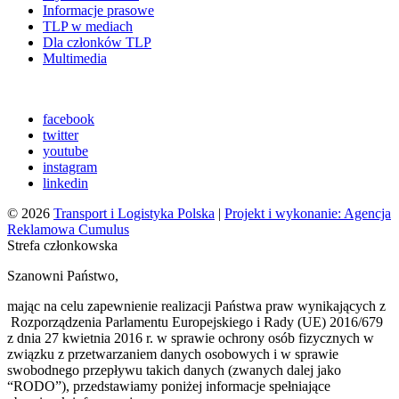
Informacje prasowe
TLP w mediach
Dla członków TLP
Multimedia
facebook
twitter
youtube
instagram
linkedin
© 2026
Transport i Logistyka Polska
|
Projekt i wykonanie: Agencja
Reklamowa Cumulus
Strefa członkowska
Szanowni Państwo,
mając na celu zapewnienie realizacji Państwa praw wynikających z
Rozporządzenia Parlamentu Europejskiego i Rady (UE) 2016/679
z dnia 27 kwietnia 2016 r. w sprawie ochrony osób fizycznych w
związku z przetwarzaniem danych osobowych i w sprawie
swobodnego przepływu takich danych (zwanych dalej jako
“RODO”), przedstawiamy poniżej informacje spełniające