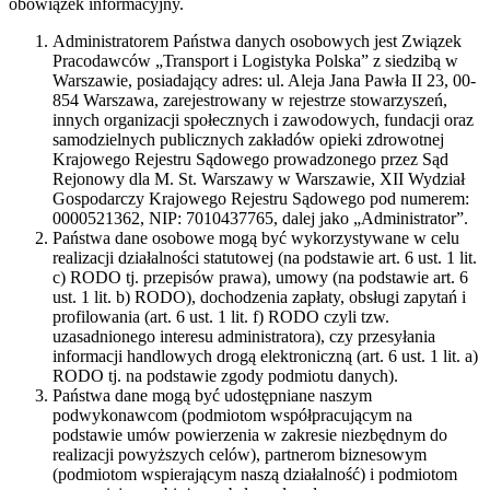
obowiązek informacyjny.
Administratorem Państwa danych osobowych jest Związek
Pracodawców „Transport i Logistyka Polska” z siedzibą w
Warszawie, posiadający adres: ul. Aleja Jana Pawła II 23, 00-
854 Warszawa, zarejestrowany w rejestrze stowarzyszeń,
innych organizacji społecznych i zawodowych, fundacji oraz
samodzielnych publicznych zakładów opieki zdrowotnej
Krajowego Rejestru Sądowego prowadzonego przez Sąd
Rejonowy dla M. St. Warszawy w Warszawie, XII Wydział
Gospodarczy Krajowego Rejestru Sądowego pod numerem:
0000521362, NIP: 7010437765, dalej jako „Administrator”.
Państwa dane osobowe mogą być wykorzystywane w celu
realizacji działalności statutowej (na podstawie art. 6 ust. 1 lit.
c) RODO tj. przepisów prawa), umowy (na podstawie art. 6
ust. 1 lit. b) RODO), dochodzenia zapłaty, obsługi zapytań i
profilowania (art. 6 ust. 1 lit. f) RODO czyli tzw.
uzasadnionego interesu administratora), czy przesyłania
informacji handlowych drogą elektroniczną (art. 6 ust. 1 lit. a)
RODO tj. na podstawie zgody podmiotu danych).
Państwa dane mogą być udostępniane naszym
podwykonawcom (podmiotom współpracującym na
podstawie umów powierzenia w zakresie niezbędnym do
realizacji powyższych celów), partnerom biznesowym
(podmiotom wspierającym naszą działalność) i podmiotom