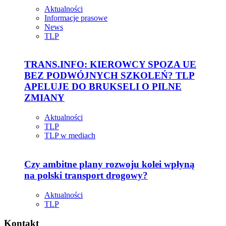
Aktualności
Informacje prasowe
News
TLP
TRANS.INFO: KIEROWCY SPOZA UE
BEZ PODWÓJNYCH SZKOLEŃ? TLP
APELUJE DO BRUKSELI O PILNE
ZMIANY
Aktualności
TLP
TLP w mediach
Czy ambitne plany rozwoju kolei wpłyną
na polski transport drogowy?
Aktualności
TLP
Kontakt