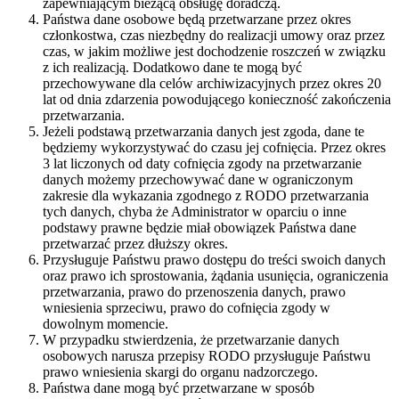
zapewniającym bieżącą obsługę doradczą.
Państwa dane osobowe będą przetwarzane przez okres
członkostwa, czas niezbędny do realizacji umowy oraz przez
czas, w jakim możliwe jest dochodzenie roszczeń w związku
z ich realizacją. Dodatkowo dane te mogą być
przechowywane dla celów archiwizacyjnych przez okres 20
lat od dnia zdarzenia powodującego konieczność zakończenia
przetwarzania.
Jeżeli podstawą przetwarzania danych jest zgoda, dane te
będziemy wykorzystywać do czasu jej cofnięcia. Przez okres
3 lat liczonych od daty cofnięcia zgody na przetwarzanie
danych możemy przechowywać dane w ograniczonym
zakresie dla wykazania zgodnego z RODO przetwarzania
tych danych, chyba że Administrator w oparciu o inne
podstawy prawne będzie miał obowiązek Państwa dane
przetwarzać przez dłuższy okres.
Przysługuje Państwu prawo dostępu do treści swoich danych
oraz prawo ich sprostowania, żądania usunięcia, ograniczenia
przetwarzania, prawo do przenoszenia danych, prawo
wniesienia sprzeciwu, prawo do cofnięcia zgody w
dowolnym momencie.
W przypadku stwierdzenia, że przetwarzanie danych
osobowych narusza przepisy RODO przysługuje Państwu
prawo wniesienia skargi do organu nadzorczego.
Państwa dane mogą być przetwarzane w sposób