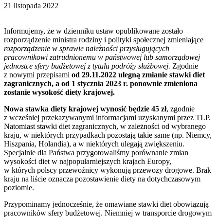
21 listopada 2022
Informujemy, że w dzienniku ustaw opublikowane zostało
rozporządzenie ministra rodziny i polityki społecznej zmieniające
rozporządzenie w sprawie należności przysługujących
pracownikowi zatrudnionemu w państwowej lub samorządowej
jednostce sfery budżetowej z tytułu podróży służbowej.
Zgodnie
z nowymi przepisami
od 29.11.2022 ulegną zmianie stawki diet
zagranicznych, a od 1 stycznia 2023 r. ponownie zmieniona
zostanie wysokość diety krajowej.
Nowa stawka diety krajowej wynosić będzie 45 zł
, zgodnie
z wcześniej przekazywanymi informacjami uzyskanymi przez TLP.
Natomiast stawki diet zagranicznych, w zależności od wybranego
kraju, w niektórych przypadkach pozostają takie same (np. Niemcy,
Hiszpania, Holandia), a w niektórych ulegają zwiększeniu.
Specjalnie dla Państwa przygotowaliśmy porównanie zmian
wysokości diet w najpopularniejszych krajach Europy,
w których polscy przewoźnicy wykonują przewozy drogowe. Brak
kraju na liście oznacza pozostawienie diety na dotychczasowym
poziomie.
Przypominamy jednocześnie, że omawiane stawki diet obowiązują
pracowników sfery budżetowej. Niemniej w transporcie drogowym