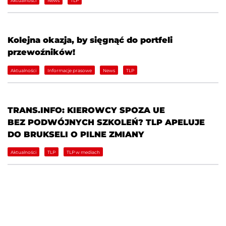
Aktualności
News
TLP
Kolejna okazja, by sięgnąć do portfeli
przewoźników!
Aktualności
Informacje prasowe
News
TLP
TRANS.INFO: KIEROWCY SPOZA UE
BEZ PODWÓJNYCH SZKOLEŃ? TLP APELUJE
DO BRUKSELI O PILNE ZMIANY
Aktualności
TLP
TLP w mediach