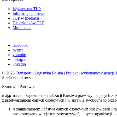
Wydarzenia TLP
Informacje prasowe
TLP w mediach
Dla członków TLP
Multimedia
facebook
twitter
youtube
instagram
linkedin
© 2026
Transport i Logistyka Polska
|
Projekt i wykonanie: Agencj
Strefa członkowska
Szanowni Państwo,
mając na celu zapewnienie realizacji Państwa praw wynikających z 
z przetwarzaniem danych osobowych i w sprawie swobodnego przepł
Administratorem Państwa danych osobowych jest Związek Praco
zarejestrowany w rejestrze stowarzyszeń, innych organizacji