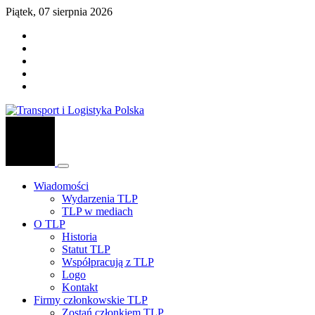
Piątek, 07 sierpnia 2026
Wiadomości
Wydarzenia TLP
TLP w mediach
O TLP
Historia
Statut TLP
Współpracują z TLP
Logo
Kontakt
Firmy członkowskie TLP
Zostań członkiem TLP