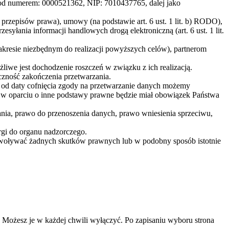
d numerem: 0000521362, NIP: 7010437765, dalej jako
. przepisów prawa), umowy (na podstawie art. 6 ust. 1 lit. b) RODO),
zesyłania informacji handlowych drogą elektroniczną (art. 6 ust. 1 lit.
esie niezbędnym do realizacji powyższych celów), partnerom
iwe jest dochodzenie roszczeń w związku z ich realizacją.
zność zakończenia przetwarzania.
ch od daty cofnięcia zgody na przetwarzanie danych możemy
w oparciu o inne podstawy prawne będzie miał obowiązek Państwa
ania, prawo do przenoszenia danych, prawo wniesienia sprzeciwu,
gi do organu nadzorczego.
ywoływać żadnych skutków prawnych lub w podobny sposób istotnie
ą. Możesz je w każdej chwili wyłączyć. Po zapisaniu wyboru strona