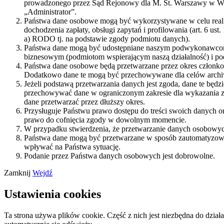
prowadzonego przez Sąd Rejonowy dla M. St. Warszawy w Wa
„Administrator”.
Państwa dane osobowe mogą być wykorzystywane w celu realizacj
dochodzenia zapłaty, obsługi zapytań i profilowania (art. 6 ust.
a) RODO tj. na podstawie zgody podmiotu danych).
Państwa dane mogą być udostępniane naszym podwykonawcom 
biznesowym (podmiotom wspierającym naszą działalność) i p
Państwa dane osobowe będą przetwarzane przez okres członkost
Dodatkowo dane te mogą być przechowywane dla celów archiwi
Jeżeli podstawą przetwarzania danych jest zgoda, dane te będ
przechowywać dane w ograniczonym zakresie dla wykazania z
dane przetwarzać przez dłuższy okres.
Przysługuje Państwu prawo dostępu do treści swoich danych or
prawo do cofnięcia zgody w dowolnym momencie.
W przypadku stwierdzenia, że przetwarzanie danych osobowyc
Państwa dane mogą być przetwarzane w sposób zautomatyzowa
wpływać na Państwa sytuację.
Podanie przez Państwa danych osobowych jest dobrowolne.
Zamknij
Wejdź
Ustawienia cookies
Ta strona używa plików cookie. Część z nich jest niezbędna do dział