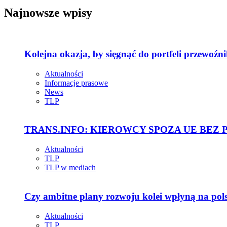
Najnowsze wpisy
Kolejna okazja, by sięgnąć do portfeli przewoźn
Aktualności
Informacje prasowe
News
TLP
TRANS.INFO: KIEROWCY SPOZA UE BEZ
Aktualności
TLP
TLP w mediach
Czy ambitne plany rozwoju kolei wpłyną na pol
Aktualności
TLP