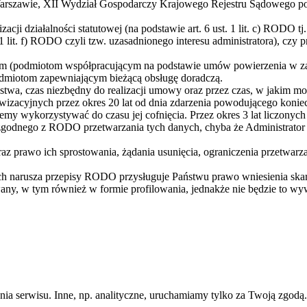
rszawie, XII Wydział Gospodarczy Krajowego Rejestru Sądowego po
i działalności statutowej (na podstawie art. 6 ust. 1 lit. c) RODO tj
 1 lit. f) RODO czyli tzw. uzasadnionego interesu administratora), czy pr
(podmiotom współpracującym na podstawie umów powierzenia w zakr
odmiotom zapewniającym bieżącą obsługę doradczą.
wa, czas niezbędny do realizacji umowy oraz przez czas, w jakim możl
zacyjnych przez okres 20 lat od dnia zdarzenia powodującego koniec
ziemy wykorzystywać do czasu jej cofnięcia. Przez okres 3 lat liczony
godnego z RODO przetwarzania tych danych, chyba że Administrator 
az prawo ich sprostowania, żądania usunięcia, ograniczenia przetwarz
h narusza przepisy RODO przysługuje Państwu prawo wniesienia skar
ny, w tym również w formie profilowania, jednakże nie będzie to w
ania serwisu. Inne, np. analityczne, uruchamiamy tylko za Twoją zgod