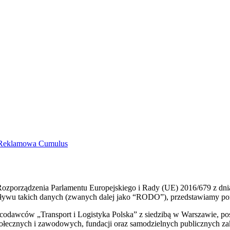
a Reklamowa Cumulus
Rozporządzenia Parlamentu Europejskiego i Rady (UE) 2016/679 z dni
ywu takich danych (zwanych dalej jako “RODO”), przedstawiamy poniż
dawców „Transport i Logistyka Polska” z siedzibą w Warszawie, posia
 społecznych i zawodowych, fundacji oraz samodzielnych publicznych