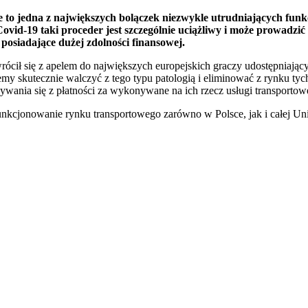
o jedna z największych bolączek niezwykle utrudniających funkcj
id-19 taki proceder jest szczególnie uciążliwy i może prowadzić 
 posiadające dużej zdolności finansowej.
cił się z apelem do największych europejskich graczy udostępniającyc
my skutecznie walczyć z tego typu patologią i eliminować z rynku tyc
nia się z płatności za wykonywane na ich rzecz usługi transportow
unkcjonowanie rynku transportowego zarówno w Polsce, jak i całej Un