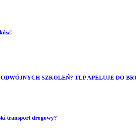
ików!
 PODWÓJNYCH SZKOLEŃ? TLP APELUJE DO BR
ski transport drogowy?