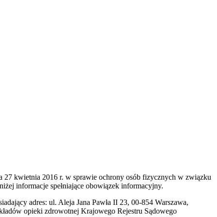
a 27 kwietnia 2016 r. w sprawie ochrony osób fizycznych w związku
ej informacje spełniające obowiązek informacyjny.
dający adres: ul. Aleja Jana Pawła II 23, 00-854 Warszawa,
 zakładów opieki zdrowotnej Krajowego Rejestru Sądowego