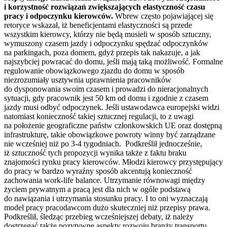
i korzystność rozwiązań zwiększających elastyczność czasu
pracy i odpoczynku kierowców.
Wbrew często pojawiającej się
retoryce wskazał, iż beneficjentami elastyczności są przede
wszystkim kierowcy, którzy nie będą musieli w sposób sztuczny,
wymuszony czasem jazdy i odpoczynku spędzać odpoczynków
na parkingach, poza domem, gdyż przepis tak nakazuje, a jak
najszybciej powracać do domu, jeśli mają taką możliwość. Formalne
regulowanie obowiązkowego zjazdu do domu w sposób
niezrozumiały usztywnia uprawnienia pracowników
do dysponowania swoim czasem i prowadzi do nieracjonalnych
sytuacji, gdy pracownik jest 50 km od domu i zgodnie z czasem
jazdy musi odbyć odpoczynek. Jeśli ustawodawca europejski widzi
natomiast konieczność takiej sztucznej regulacji, to z uwagi
na położenie geograficzne państw członkowskich UE oraz dostępną
infrastrukturę, takie obowiązkowe powroty winny być zarządzane
nie wcześniej niż po 3-4 tygodniach. Podkreślił jednocześnie,
iż sztuczność tych propozycji wynika także z faktu braku
znajomości rynku pracy kierowców. Młodzi kierowcy przystępujący
do pracy w bardzo wyraźny sposób akcentują konieczność
zachowania work-life balance. Utrzymanie równowagi między
życiem prywatnym a pracą jest dla nich w ogóle podstawą
do nawiązania i utrzymania stosunku pracy. I to oni wyznaczają
model pracy pracodawcom dużo skuteczniej niż przepisy prawa.
Podkreślił, śledząc przebieg wcześniejszej debaty, iż należy
dostrzegać także pozytywne aspekty rozwoju branży transportu,