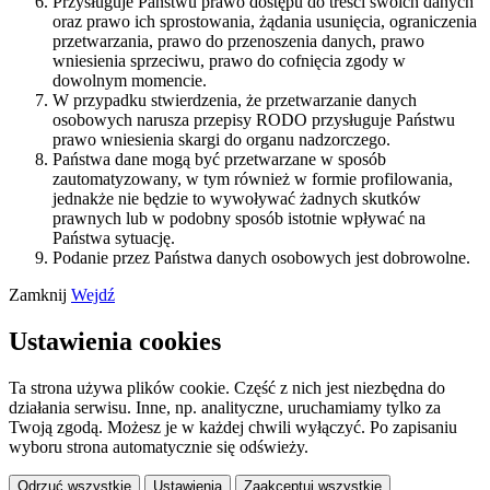
Przysługuje Państwu prawo dostępu do treści swoich danych
oraz prawo ich sprostowania, żądania usunięcia, ograniczenia
przetwarzania, prawo do przenoszenia danych, prawo
wniesienia sprzeciwu, prawo do cofnięcia zgody w
dowolnym momencie.
W przypadku stwierdzenia, że przetwarzanie danych
osobowych narusza przepisy RODO przysługuje Państwu
prawo wniesienia skargi do organu nadzorczego.
Państwa dane mogą być przetwarzane w sposób
zautomatyzowany, w tym również w formie profilowania,
jednakże nie będzie to wywoływać żadnych skutków
prawnych lub w podobny sposób istotnie wpływać na
Państwa sytuację.
Podanie przez Państwa danych osobowych jest dobrowolne.
Zamknij
Wejdź
Ustawienia cookies
Ta strona używa plików cookie. Część z nich jest niezbędna do
działania serwisu. Inne, np. analityczne, uruchamiamy tylko za
Twoją zgodą. Możesz je w każdej chwili wyłączyć. Po zapisaniu
wyboru strona automatycznie się odświeży.
Odrzuć wszystkie
Ustawienia
Zaakceptuj wszystkie