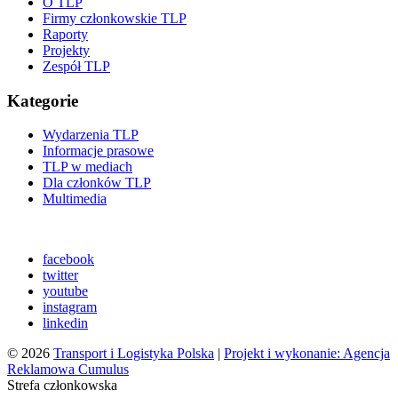
O TLP
Firmy członkowskie TLP
Raporty
Projekty
Zespół TLP
Kategorie
Wydarzenia TLP
Informacje prasowe
TLP w mediach
Dla członków TLP
Multimedia
facebook
twitter
youtube
instagram
linkedin
© 2026
Transport i Logistyka Polska
|
Projekt i wykonanie: Agencja
Reklamowa Cumulus
Strefa członkowska