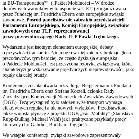
in EU-Transportation?” („Pakiet Mobilności – W drodze
do równych warunków w transporcie w UE?”) zorganizowana
przez Fundację im. Friedricha Eberta oraz europejskie związki
zawodowe.
Pośród panelistów nie zabrakło przedstawicieli
Parlamentu Europejskiego, Komisji Europejskiej, związków
zawodowych oraz TLP, reprezentowanej
przez przewodniczącego Rady TLP Pawła Trębickiego.
Wydarzenie jest istotnym elementem europejskiej debaty
o przyszłości transportu. Nie mogło w niej zatem zabraknąć głosu
pracodawców, tym bardziej, że często dyskusja europejska
o Pakiecie Mobilności jest przesycona retoryką związkową, którą
charakteryzuje wskazywanie pojedynczych nieprawidłowości, jako
reguły dla całej branży.
Konferencja została otwarta przez Jörga Bergstermann z Fundacji
im. Friedricha Eberta oraz Stefana Körzell, członka Rady
Zarządzającej Konfederacji Niemieckich Związków Zawodowych
(DGB). Tezą wystąpień było założenie, że transport wymaga
efektywnych regulacji a nie nowych wyjątków. Przedstawiono
także wnioski płynące z projektu DGB „Fair Mobility” (Stanislava
Rupp-Bulling, Michael Wahl) jak i praktyczne przykłady pracy
kierowcy (Jirí Gabrhel, Burkhard Taggart ).
We wstępie konferencji, związki zawodowe zaprezentowały