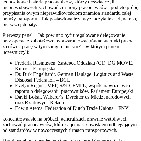
jednostkowe historie pracowników, którzy doświadczyli
nieprawidłowych zachowań ze strony pracodawców i podjęto próbę
przypisania owym nieprawidłowościom znamion standardu całej
branży transportu. Tak postawiona teza wyznaczyła tok i dynamikę
pierwszej debaty.
Pierwszy panel – Jak powinno być uregulowane delegowanie
oraz operacje kabotażowe by gwarantować równe warunki pracy
za równą pracę w tym samym miejscu? – w którym panelu
uczestniczyli:
Frederik Rasmussen, Zastępca Oddziału (C1), DG MOVE,
Komisja Europejska
Dr. Dirk Engelhardt, German Haulage, Logistics and Waste
Disposal Federation – BGL
Evelyn Regner, MEP, S&D, EMPL, współsprawozdawca
raportu o delegowaniu pracowników, Parlament Europejski
Dávid Bobál, Waberer‘s, Dyrektor ds Międzynarodowych
oraz Rządowych Relacji
Edwin Atema, Federation of Dutch Trade Unions – FNV
koncentrował się na próbach generalizacji prawnie wątpliwych
zachowań pracodawców, które są jednak zjawiskiem odbiegającym
od standardów w nowoczesnych firmach transportowych.
Drugi panel był poświęcony tematyce warunków pracy tj. jak