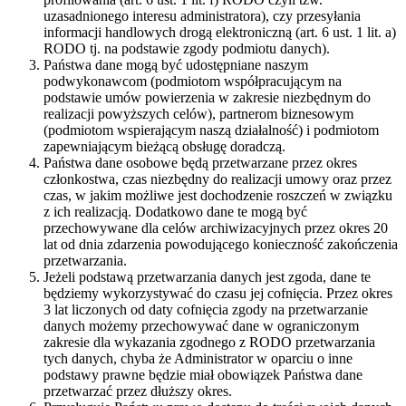
uzasadnionego interesu administratora), czy przesyłania
informacji handlowych drogą elektroniczną (art. 6 ust. 1 lit. a)
RODO tj. na podstawie zgody podmiotu danych).
Państwa dane mogą być udostępniane naszym
podwykonawcom (podmiotom współpracującym na
podstawie umów powierzenia w zakresie niezbędnym do
realizacji powyższych celów), partnerom biznesowym
(podmiotom wspierającym naszą działalność) i podmiotom
zapewniającym bieżącą obsługę doradczą.
Państwa dane osobowe będą przetwarzane przez okres
członkostwa, czas niezbędny do realizacji umowy oraz przez
czas, w jakim możliwe jest dochodzenie roszczeń w związku
z ich realizacją. Dodatkowo dane te mogą być
przechowywane dla celów archiwizacyjnych przez okres 20
lat od dnia zdarzenia powodującego konieczność zakończenia
przetwarzania.
Jeżeli podstawą przetwarzania danych jest zgoda, dane te
będziemy wykorzystywać do czasu jej cofnięcia. Przez okres
3 lat liczonych od daty cofnięcia zgody na przetwarzanie
danych możemy przechowywać dane w ograniczonym
zakresie dla wykazania zgodnego z RODO przetwarzania
tych danych, chyba że Administrator w oparciu o inne
podstawy prawne będzie miał obowiązek Państwa dane
przetwarzać przez dłuższy okres.