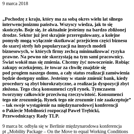
9 marca 2018
„Pochodzę z kraju, który ma za sobą okres wielu lat silnego
interwencjonizmu państwa. Wszyscy wiedza, jak to się
skończyło. Boje się, że aktualnie jesteśmy na bardzo zbliżonej
drodze. Sektor już jest skrajnie przeregulowany, a kolejne
pomysły mogą wyłącznie skutkować przejściem części biznesu
do szarej strefy lub popularyzacji na innych modeli
biznesowych, w których firmy zechcą minimalizować ryzyka
prawne. Na pewno nie skorzystają na tym sami pracownicy.
Świat wokół mas się zmienia. Chcemy żyć nowocześnie. Robiąc
zakupy oczekujemy, że towar za chwilę znajdzie się
pod progiem naszego domu, a cały status realizacji zamówienia
będzie dostępny online. Jesteśmy w stanie zmienić bank, kiedy
procedury są zbyt biurokratyczne, a realizacja dyspozycji zbyt
złożona. Tego chcą konsumenci czyli rynek. Tymczasem
tworzymy całkowicie przeciwną rzeczywistość. Konsumenci
tego nie zrozumieją. Rynek tego nie zrozumie i nie zaakceptuje”
– tak swoje wystąpienie na międzynarodowej konferencji
o Pakiecie Mobilności rozpoczął Paweł Trębicki,
Przewodniczący Rady TLP.
9 marca br. odbyła się w Berlinie międzynarodowa konferencja
pt „Mobility Package – On the Move to equal Working Conditions