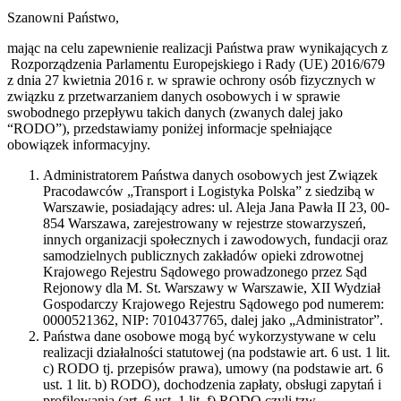
Szanowni Państwo,
mając na celu zapewnienie realizacji Państwa praw wynikających z
Rozporządzenia Parlamentu Europejskiego i Rady (UE) 2016/679
z dnia 27 kwietnia 2016 r. w sprawie ochrony osób fizycznych w
związku z przetwarzaniem danych osobowych i w sprawie
swobodnego przepływu takich danych (zwanych dalej jako
“RODO”), przedstawiamy poniżej informacje spełniające
obowiązek informacyjny.
Administratorem Państwa danych osobowych jest Związek
Pracodawców „Transport i Logistyka Polska” z siedzibą w
Warszawie, posiadający adres: ul. Aleja Jana Pawła II 23, 00-
854 Warszawa, zarejestrowany w rejestrze stowarzyszeń,
innych organizacji społecznych i zawodowych, fundacji oraz
samodzielnych publicznych zakładów opieki zdrowotnej
Krajowego Rejestru Sądowego prowadzonego przez Sąd
Rejonowy dla M. St. Warszawy w Warszawie, XII Wydział
Gospodarczy Krajowego Rejestru Sądowego pod numerem:
0000521362, NIP: 7010437765, dalej jako „Administrator”.
Państwa dane osobowe mogą być wykorzystywane w celu
realizacji działalności statutowej (na podstawie art. 6 ust. 1 lit.
c) RODO tj. przepisów prawa), umowy (na podstawie art. 6
ust. 1 lit. b) RODO), dochodzenia zapłaty, obsługi zapytań i
profilowania (art. 6 ust. 1 lit. f) RODO czyli tzw.