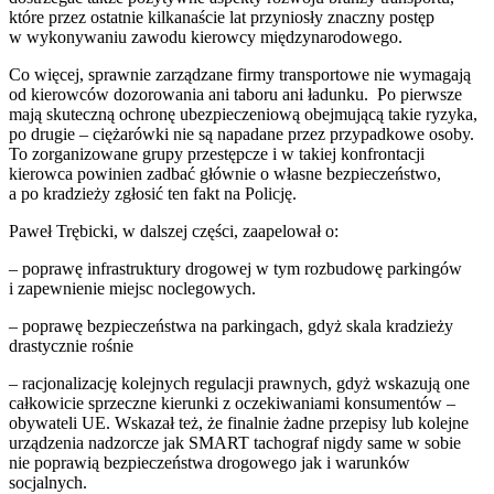
które przez ostatnie kilkanaście lat przyniosły znaczny postęp
w wykonywaniu zawodu kierowcy międzynarodowego.
Co więcej, sprawnie zarządzane firmy transportowe nie wymagają
od kierowców dozorowania ani taboru ani ładunku. Po pierwsze
mają skuteczną ochronę ubezpieczeniową obejmującą takie ryzyka,
po drugie – ciężarówki nie są napadane przez przypadkowe osoby.
To zorganizowane grupy przestępcze i w takiej konfrontacji
kierowca powinien zadbać głównie o własne bezpieczeństwo,
a po kradzieży zgłosić ten fakt na Policję.
Paweł Trębicki, w dalszej części, zaapelował o:
– poprawę infrastruktury drogowej w tym rozbudowę parkingów
i zapewnienie miejsc noclegowych.
– poprawę bezpieczeństwa na parkingach, gdyż skala kradzieży
drastycznie rośnie
– racjonalizację kolejnych regulacji prawnych, gdyż wskazują one
całkowicie sprzeczne kierunki z oczekiwaniami konsumentów –
obywateli UE. Wskazał też, że finalnie żadne przepisy lub kolejne
urządzenia nadzorcze jak SMART tachograf nigdy same w sobie
nie poprawią bezpieczeństwa drogowego jak i warunków
socjalnych.