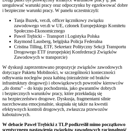
uregulować warunki pracy oraz odpoczynku by egzekwować dobre
i bezpieczne warunki pracy. W panelu uczestniczyli:
Tanja Buzek, ver.di, officer łącznikowy związku
zawodowego ver.di w UE, członek Europejskiego Komitetu
Społeczno-Ekonomicznego
Paweł Trębicki – Transport i Logistyka Polska
Raymond Lausberg, belgijska Policja Federalna
Cristina Tilling, ETF, Sekretarz Polityczny Sekcji Transportu
Drogowego ETF (europejskiej Konfederacji Związków
Zawodowych w transporcie)
W dyskusji zaprezentowano propozycje związków zawodowych
dotyczące Pakietu Mobilności, w szczególności konieczności
odbywania noclegów poza kabiną (niezależnie od braków
infrastruktury drogowej) i obowiązkowych powrotów kierowców
„do domu” – do kraju pochodzenia, jako gwarantów dobrych
i bezpiecznych warunków pracy, które przekładają się
na bezpieczeństwo drogowe. Dyskusja, fragmentami silnie
nacechowana emocjonalnie, skupiała się także na kwestii
efektywnych kontroli drogowych, zwłaszcza przewozów
kabotażowych.
W debacie Paweł Trębicki z TLP podkreślił mimo początkowo
sceptycznego nastawienia związków zawodowych racjonalność