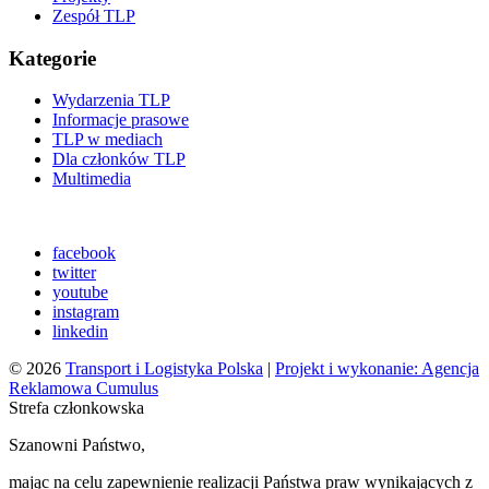
Zespół TLP
Kategorie
Wydarzenia TLP
Informacje prasowe
TLP w mediach
Dla członków TLP
Multimedia
facebook
twitter
youtube
instagram
linkedin
© 2026
Transport i Logistyka Polska
|
Projekt i wykonanie: Agencja
Reklamowa Cumulus
Strefa członkowska
Szanowni Państwo,
mając na celu zapewnienie realizacji Państwa praw wynikających z