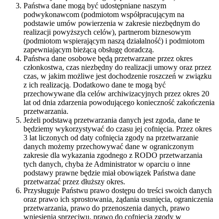
Państwa dane mogą być udostępniane naszym
podwykonawcom (podmiotom współpracującym na
podstawie umów powierzenia w zakresie niezbędnym do
realizacji powyższych celów), partnerom biznesowym
(podmiotom wspierającym naszą działalność) i podmiotom
zapewniającym bieżącą obsługę doradczą.
Państwa dane osobowe będą przetwarzane przez okres
członkostwa, czas niezbędny do realizacji umowy oraz przez
czas, w jakim możliwe jest dochodzenie roszczeń w związku
z ich realizacją. Dodatkowo dane te mogą być
przechowywane dla celów archiwizacyjnych przez okres 20
lat od dnia zdarzenia powodującego konieczność zakończenia
przetwarzania.
Jeżeli podstawą przetwarzania danych jest zgoda, dane te
będziemy wykorzystywać do czasu jej cofnięcia. Przez okres
3 lat liczonych od daty cofnięcia zgody na przetwarzanie
danych możemy przechowywać dane w ograniczonym
zakresie dla wykazania zgodnego z RODO przetwarzania
tych danych, chyba że Administrator w oparciu o inne
podstawy prawne będzie miał obowiązek Państwa dane
przetwarzać przez dłuższy okres.
Przysługuje Państwu prawo dostępu do treści swoich danych
oraz prawo ich sprostowania, żądania usunięcia, ograniczenia
przetwarzania, prawo do przenoszenia danych, prawo
wniesienia sprzeciwu, prawo do cofnięcia zgody w