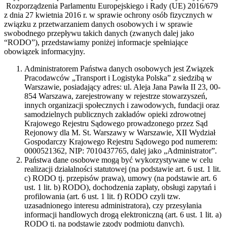
Rozporządzenia Parlamentu Europejskiego i Rady (UE) 2016/679
z dnia 27 kwietnia 2016 r. w sprawie ochrony osób fizycznych w
związku z przetwarzaniem danych osobowych i w sprawie
swobodnego przepływu takich danych (zwanych dalej jako
“RODO”), przedstawiamy poniżej informacje spełniające
obowiązek informacyjny.
Administratorem Państwa danych osobowych jest Związek
Pracodawców „Transport i Logistyka Polska” z siedzibą w
Warszawie, posiadający adres: ul. Aleja Jana Pawła II 23, 00-
854 Warszawa, zarejestrowany w rejestrze stowarzyszeń,
innych organizacji społecznych i zawodowych, fundacji oraz
samodzielnych publicznych zakładów opieki zdrowotnej
Krajowego Rejestru Sądowego prowadzonego przez Sąd
Rejonowy dla M. St. Warszawy w Warszawie, XII Wydział
Gospodarczy Krajowego Rejestru Sądowego pod numerem:
0000521362, NIP: 7010437765, dalej jako „Administrator”.
Państwa dane osobowe mogą być wykorzystywane w celu
realizacji działalności statutowej (na podstawie art. 6 ust. 1 lit.
c) RODO tj. przepisów prawa), umowy (na podstawie art. 6
ust. 1 lit. b) RODO), dochodzenia zapłaty, obsługi zapytań i
profilowania (art. 6 ust. 1 lit. f) RODO czyli tzw.
uzasadnionego interesu administratora), czy przesyłania
informacji handlowych drogą elektroniczną (art. 6 ust. 1 lit. a)
RODO tj. na podstawie zgody podmiotu danych).