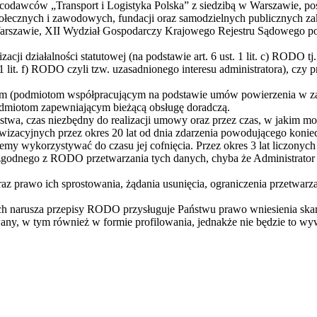
dawców „Transport i Logistyka Polska” z siedzibą w Warszawie, posia
 społecznych i zawodowych, fundacji oraz samodzielnych publicznych
rszawie, XII Wydział Gospodarczy Krajowego Rejestru Sądowego po
i działalności statutowej (na podstawie art. 6 ust. 1 lit. c) RODO tj
 1 lit. f) RODO czyli tzw. uzasadnionego interesu administratora), czy pr
(podmiotom współpracującym na podstawie umów powierzenia w zakr
odmiotom zapewniającym bieżącą obsługę doradczą.
wa, czas niezbędny do realizacji umowy oraz przez czas, w jakim możl
zacyjnych przez okres 20 lat od dnia zdarzenia powodującego koniec
ziemy wykorzystywać do czasu jej cofnięcia. Przez okres 3 lat liczony
godnego z RODO przetwarzania tych danych, chyba że Administrator 
az prawo ich sprostowania, żądania usunięcia, ograniczenia przetwarz
h narusza przepisy RODO przysługuje Państwu prawo wniesienia skar
ny, w tym również w formie profilowania, jednakże nie będzie to w