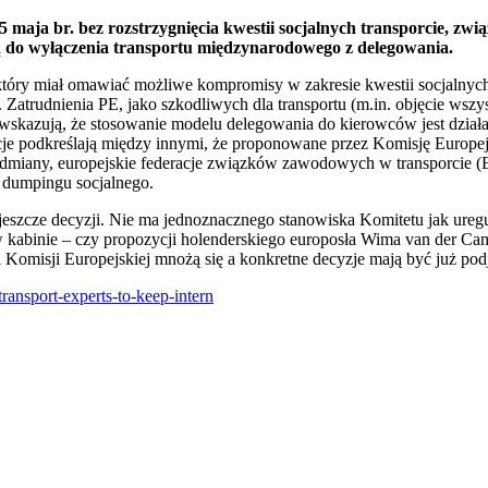
maja br. bez rozstrzygnięcia kwestii socjalnych transporcie, zw
o wyłączenia transportu międzynarodowego z delegowania.
który miał omawiać możliwe kompromisy w zakresie kwestii socjalnych
atrudnienia PE, jako szkodliwych dla transportu (m.in. objęcie wszy
kazują, że stosowanie modelu delegowania do kierowców jest dział
zacje podkreślają między innymi, że proponowane przez Komisję Europ
miany, europejskie federacje związków zawodowych w transporcie (E
. dumpingu socjalnego.
 jeszcze decyzji. Nie ma jednoznacznego stanowiska Komitetu jak ure
w kabinie – czy propozycji holenderskiego europosła Wima van der Cam
i Komisji Europejskiej mnożą się a konkretne decyzje mają być już pod
ransport-experts-to-keep-intern