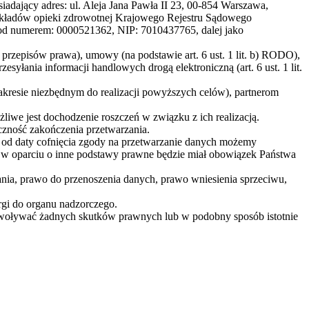
dający adres: ul. Aleja Jana Pawła II 23, 00-854 Warszawa,
 zakładów opieki zdrowotnej Krajowego Rejestru Sądowego
d numerem: 0000521362, NIP: 7010437765, dalej jako
. przepisów prawa), umowy (na podstawie art. 6 ust. 1 lit. b) RODO),
zesyłania informacji handlowych drogą elektroniczną (art. 6 ust. 1 lit.
esie niezbędnym do realizacji powyższych celów), partnerom
iwe jest dochodzenie roszczeń w związku z ich realizacją.
zność zakończenia przetwarzania.
ch od daty cofnięcia zgody na przetwarzanie danych możemy
w oparciu o inne podstawy prawne będzie miał obowiązek Państwa
ania, prawo do przenoszenia danych, prawo wniesienia sprzeciwu,
gi do organu nadzorczego.
ywoływać żadnych skutków prawnych lub w podobny sposób istotnie