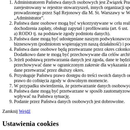
Administratorem Państwa danych osobowych jest Związek Praco
zarejestrowany w rejestrze stowarzyszeń, innych organizacji
prowadzonego przez Sąd Rejonowy dla M. St. Warszawy w Wa
„Administrator”.
Państwa dane osobowe mogą być wykorzystywane w celu realizacj
dochodzenia zapłaty, obsługi zapytań i profilowania (art. 6 ust.
a) RODO tj. na podstawie zgody podmiotu danych).
Państwa dane mogą być udostępniane naszym podwykonawcom 
biznesowym (podmiotom wspierającym naszą działalność) i p
Państwa dane osobowe będą przetwarzane przez okres członkost
Dodatkowo dane te mogą być przechowywane dla celów archiwi
Jeżeli podstawą przetwarzania danych jest zgoda, dane te będ
przechowywać dane w ograniczonym zakresie dla wykazania z
dane przetwarzać przez dłuższy okres.
Przysługuje Państwu prawo dostępu do treści swoich danych or
prawo do cofnięcia zgody w dowolnym momencie.
W przypadku stwierdzenia, że przetwarzanie danych osobowyc
Państwa dane mogą być przetwarzane w sposób zautomatyzowa
wpływać na Państwa sytuację.
Podanie przez Państwa danych osobowych jest dobrowolne.
Zamknij
Wejdź
Ustawienia cookies