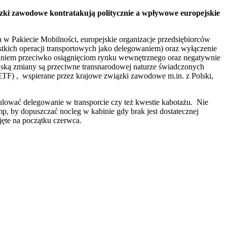
iązki zawodowe kontratakują politycznie a wpływowe europejskie
 w Pakiecie Mobilności, europejskie organizacje przedsiębiorców
stkich operacji transportowych jako delegowaniem) oraz wyłączenie
aniem przeciwko osiągnięciom rynku wewnętrznego oraz negatywnie
ejską zmiany są przeciwne transnarodowej naturze świadczonych
TF) , wspierane przez krajowe związki zawodowe m.in. z Polski,
gulować delegowanie w transporcie czy też kwestie kabotażu. Nie
p, by dopuszczać nocleg w kabinie gdy brak jest dostatecznej
jęte na początku czerwca.