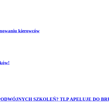
minowaniu kierowców
ików!
 PODWÓJNYCH SZKOLEŃ? TLP APELUJE DO BR