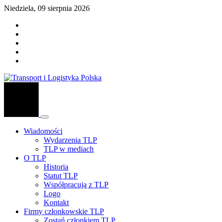
Niedziela, 09 sierpnia 2026
Wiadomości
Wydarzenia TLP
TLP w mediach
O TLP
Historia
Statut TLP
Współpracują z TLP
Logo
Kontakt
Firmy członkowskie TLP
Zostań członkiem TLP