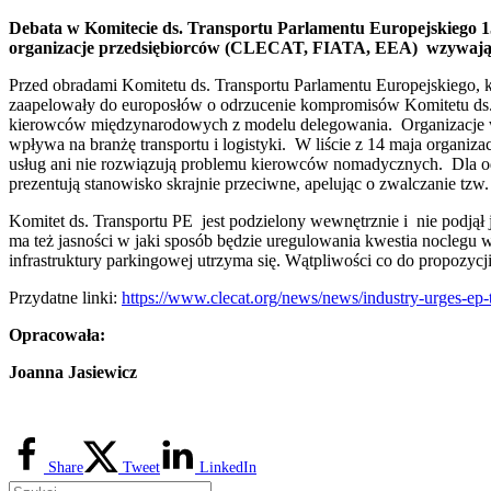
Debata w Komitecie ds. Transportu Parlamentu Europejskiego 15 
organizacje przedsiębiorców (CLECAT, FIATA, EEA) wzywają d
Przed obradami Komitetu ds. Transportu Parlamentu Europejskiego, 
zaapelowały do europosłów o odrzucenie kompromisów Komitetu ds. Z
kierowców międzynarodowych z modelu delegowania. Organizacje ws
wpływa na branżę transportu i logistyki. W liście z 14 maja organi
usług ani nie rozwiązują problemu kierowców nomadycznych. Dla od
prezentują stanowisko skrajnie przeciwne, apelując o zwalczanie tzw
Komitet ds. Transportu PE jest podzielony wewnętrznie i nie podjął
ma też jasności w jaki sposób będzie uregulowania kwestia noclegu 
infrastruktury parkingowej utrzyma się. Wątpliwości co do propozycj
Przydatne linki:
https://www.clecat.org/news/news/industry-urges-ep-t
Opracowała:
Joanna Jasiewicz
Share
Tweet
LinkedIn