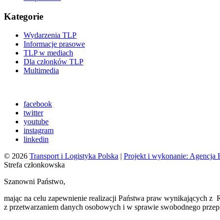
Kategorie
Wydarzenia TLP
Informacje prasowe
TLP w mediach
Dla członków TLP
Multimedia
facebook
twitter
youtube
instagram
linkedin
© 2026
Transport i Logistyka Polska
|
Projekt i wykonanie: Agencj
Strefa członkowska
Szanowni Państwo,
mając na celu zapewnienie realizacji Państwa praw wynikających z 
z przetwarzaniem danych osobowych i w sprawie swobodnego przepł