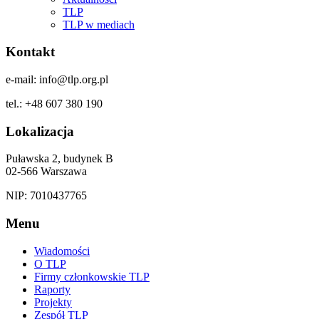
TLP
TLP w mediach
Kontakt
e-mail: info@tlp.org.pl
tel.: +48 607 380 190
Lokalizacja
Puławska 2, budynek B
02-566 Warszawa
NIP: 7010437765
Menu
Wiadomości
O TLP
Firmy członkowskie TLP
Raporty
Projekty
Zespół TLP