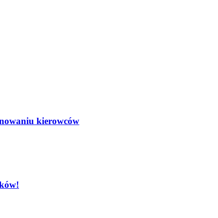
minowaniu kierowców
ików!