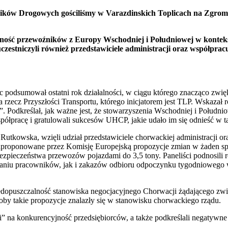
ków Drogowych gościliśmy w Varazdinskich Toplicach na Zgroma
ność przewoźników z Europy Wschodniej i Południowej w kontek
estniczyli również przedstawiciele administracji oraz współpracu
dsumował ostatni rok działalności, w ciągu którego znacząco zwięk
ecz Przyszłości Transportu, którego inicjatorem jest TLP. Wskazał 
Podkreślał, jak ważne jest, że stowarzyszenia Wschodniej i Południo
ółpracę i gratulowali sukcesów UHCP, jakie udało im się odnieść w ta
Rutkowska, wzięli udział przedstawiciele chorwackiej administracji or
zaproponowane przez Komisję Europejską propozycje zmian w żaden spo
bezpieczeństwa przewozów pojazdami do 3,5 tony. Paneliści podnosili
niu pracowników, jak i zakazów odbioru odpoczynku tygodniowego w k
opuszczalność stanowiska negocjacyjnego Chorwacji żądającego zwi
akoby takie propozycje znalazły się w stanowisku chorwackiego rządu.
na konkurencyjność przedsiębiorców, a także podkreślali negatywne 