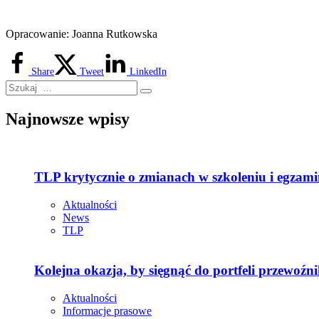
Opracowanie: Joanna Rutkowska
Share
Tweet
LinkedIn
Najnowsze wpisy
TLP krytycznie o zmianach w szkoleniu i egza
Aktualności
News
TLP
Kolejna okazja, by sięgnąć do portfeli przewoźn
Aktualności
Informacje prasowe