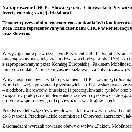
Na zaproszenie UHCP – Stowarzyszenia Chorwackich Przewoźni
trzecią rocznicę swojej działalności.
Tematem przewodnim tegorocznego spotkania była konkurencyj
Poza licznie reprezentowanymi członkami UHCP w konferencji ucz
oraz Słowenii.
W wystąpieniu wprowadzającym Prezydent UHCP Dragutin Kranjčec po
owocną współpracę międzynarodową – wchodząc w skład Sojuszu na rz
z zaproponowanym przez Komisję Europejską „Pakietem Mobilności”. 
unijnym, co dale Zaproszeni goście dziękowali za dotychczasową wsp
W dyskusji panelowej, w której z ramienia TLP uczestniczyła Joanna 
W trakcie swojej prezentacji przedstawicielka TLP wskazywała, że 
– niedoboru kierowców, biurokracji i przeregulowania rynków oraz 
związane z praktyczną implementacją zarówno dyrektywy o delegowa
do rynku wspólnotowego dla przewoźników z krajów trzecich.
Przedstawiciel związków zawodowych kierowców wskazywał na nied
do 6 tygodni. Przedstawiciele administracji Chorwacji zaprzeczyli j
Zgromadzeni wyrażali poważne obawy o wpływ „Pakietu Mobilności” 