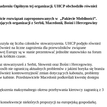
dzeniu Ogólnym tej organizacji. UHCP obchodziło również
ście rozwiązań zaproponowanych w „Pakiecie Mobilności”.
jących organizacji z Serbii, Macedonii, Bośni i Hercegowiny
szyła się liczba członków stowarzyszenia. UHCP podjęło również
również na liczne zagrożenia dla przewoźników związane
wej Europy są w stanie prezentować jednolite stanowisko na forum
k krótkim czasie.
az stowarzyszeń z Serbii, Słowenii oraz Bośni i Hercegowiny.
sób nie ograniczą aktualnych problemów z jakimi boryka się branża
 również kontrowersyjność zmian dotyczących kabotażu, problemy
abinie. Przedstawiciele Macedonii podkreślali kwestię dostępu
ększenia maksymalnego okresu przebywania kierowcy zagranicą z 3
konsekwencje niektórych propozycji na europejską gospodarkę.