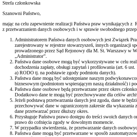
Strefa członkowska
Szanowni Państwo,
mając na celu zapewnienie realizacji Państwa praw wynikających z 
z przetwarzaniem danych osobowych i w sprawie swobodnego przepł
Administratorem Państwa danych osobowych jest Związek Praco
zarejestrowany w rejestrze stowarzyszeń, innych organizacji
prowadzonego przez Sąd Rejonowy dla M. St. Warszawy w Wa
„Administrator”.
Państwa dane osobowe mogą być wykorzystywane w celu realizacj
dochodzenia zapłaty, obsługi zapytań i profilowania (art. 6 ust.
a) RODO tj. na podstawie zgody podmiotu danych).
Państwa dane mogą być udostępniane naszym podwykonawcom 
biznesowym (podmiotom wspierającym naszą działalność) i p
Państwa dane osobowe będą przetwarzane przez okres członkost
Dodatkowo dane te mogą być przechowywane dla celów archiwi
Jeżeli podstawą przetwarzania danych jest zgoda, dane te będ
przechowywać dane w ograniczonym zakresie dla wykazania z
dane przetwarzać przez dłuższy okres.
Przysługuje Państwu prawo dostępu do treści swoich danych or
prawo do cofnięcia zgody w dowolnym momencie.
W przypadku stwierdzenia, że przetwarzanie danych osobowyc
Państwa dane mogą być przetwarzane w sposób zautomatyzowa