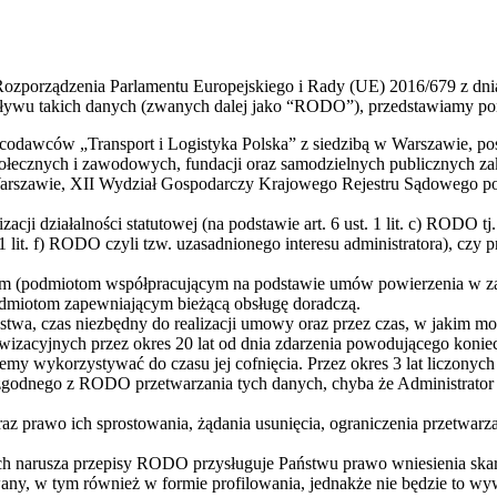
Rozporządzenia Parlamentu Europejskiego i Rady (UE) 2016/679 z dni
ywu takich danych (zwanych dalej jako “RODO”), przedstawiamy poniż
dawców „Transport i Logistyka Polska” z siedzibą w Warszawie, posia
 społecznych i zawodowych, fundacji oraz samodzielnych publicznych
rszawie, XII Wydział Gospodarczy Krajowego Rejestru Sądowego po
i działalności statutowej (na podstawie art. 6 ust. 1 lit. c) RODO tj
 1 lit. f) RODO czyli tzw. uzasadnionego interesu administratora), czy pr
(podmiotom współpracującym na podstawie umów powierzenia w zakr
odmiotom zapewniającym bieżącą obsługę doradczą.
wa, czas niezbędny do realizacji umowy oraz przez czas, w jakim możl
zacyjnych przez okres 20 lat od dnia zdarzenia powodującego koniec
ziemy wykorzystywać do czasu jej cofnięcia. Przez okres 3 lat liczony
godnego z RODO przetwarzania tych danych, chyba że Administrator 
az prawo ich sprostowania, żądania usunięcia, ograniczenia przetwarz
h narusza przepisy RODO przysługuje Państwu prawo wniesienia skar
ny, w tym również w formie profilowania, jednakże nie będzie to w