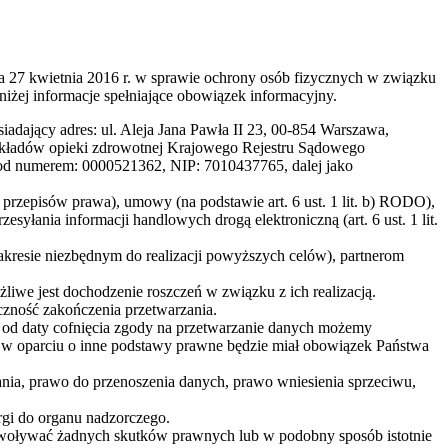
a 27 kwietnia 2016 r. w sprawie ochrony osób fizycznych w związku
ej informacje spełniające obowiązek informacyjny.
dający adres: ul. Aleja Jana Pawła II 23, 00-854 Warszawa,
 zakładów opieki zdrowotnej Krajowego Rejestru Sądowego
d numerem: 0000521362, NIP: 7010437765, dalej jako
. przepisów prawa), umowy (na podstawie art. 6 ust. 1 lit. b) RODO),
zesyłania informacji handlowych drogą elektroniczną (art. 6 ust. 1 lit.
esie niezbędnym do realizacji powyższych celów), partnerom
iwe jest dochodzenie roszczeń w związku z ich realizacją.
zność zakończenia przetwarzania.
ch od daty cofnięcia zgody na przetwarzanie danych możemy
w oparciu o inne podstawy prawne będzie miał obowiązek Państwa
ania, prawo do przenoszenia danych, prawo wniesienia sprzeciwu,
gi do organu nadzorczego.
ywoływać żadnych skutków prawnych lub w podobny sposób istotnie