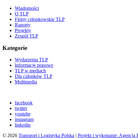
Wiadomości
O TLP
Firmy członkowskie TLP
Raporty
Projekty
Zespół TLP
Kategorie
Wydarzenia TLP
Informacje prasowe
TLP w mediach
Dla członków TLP
Multimedia
facebook
twitter
youtube
instagram
linkedin
© 2026
Transport i Logistyka Polska
|
Projekt i wykonanie: Agencj