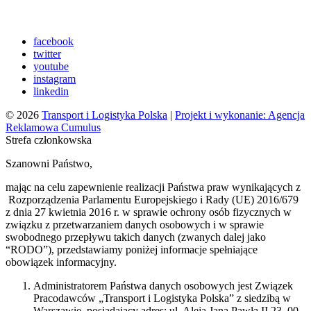
facebook
twitter
youtube
instagram
linkedin
© 2026
Transport i Logistyka Polska
|
Projekt i wykonanie: Agencja
Reklamowa Cumulus
Strefa członkowska
Szanowni Państwo,
mając na celu zapewnienie realizacji Państwa praw wynikających z
Rozporządzenia Parlamentu Europejskiego i Rady (UE) 2016/679
z dnia 27 kwietnia 2016 r. w sprawie ochrony osób fizycznych w
związku z przetwarzaniem danych osobowych i w sprawie
swobodnego przepływu takich danych (zwanych dalej jako
“RODO”), przedstawiamy poniżej informacje spełniające
obowiązek informacyjny.
Administratorem Państwa danych osobowych jest Związek
Pracodawców „Transport i Logistyka Polska” z siedzibą w
Warszawie, posiadający adres: ul. Aleja Jana Pawła II 23, 00-