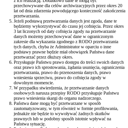
z ich realizacją. Dodatkowo dane te mogą być
przechowywane dla celów archiwizacyjnych przez okres 20
lat od dnia zdarzenia powodującego konieczność zakończenia
przetwarzania.
Jeżeli podstawą przetwarzania danych jest zgoda, dane te
będziemy wykorzystywać do czasu jej cofnięcia. Przez okres
3 lat liczonych od daty cofnięcia zgody na przetwarzanie
danych możemy przechowywać dane w ograniczonym
zakresie dla wykazania zgodnego z RODO przetwarzania
tych danych, chyba że Administrator w oparciu o inne
podstawy prawne będzie miał obowiązek Państwa dane
przetwarzać przez dłuższy okres.
Przysługuje Państwu prawo dostępu do treści swoich danych
oraz prawo ich sprostowania, żądania usunięcia, ograniczenia
przetwarzania, prawo do przenoszenia danych, prawo
wniesienia sprzeciwu, prawo do cofnięcia zgody w
dowolnym momencie.
W przypadku stwierdzenia, że przetwarzanie danych
osobowych narusza przepisy RODO przysługuje Państwu
prawo wniesienia skargi do organu nadzorczego.
Państwa dane mogą być przetwarzane w sposób
zautomatyzowany, w tym również w formie profilowania,
jednakże nie będzie to wywoływać żadnych skutków
prawnych lub w podobny sposób istotnie wpływać na
Państwa sytuację.