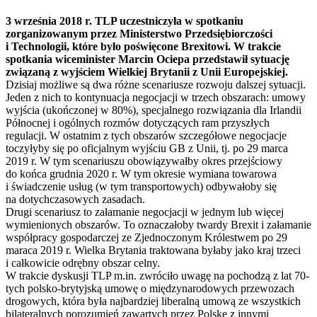
3 września 2018 r. TLP uczestniczyła w spotkaniu
zorganizowanym przez Ministerstwo Przedsiębiorczości
i Technologii, które było poświęcone Brexitowi. W trakcie
spotkania wiceminister Marcin Ociepa przedstawił sytuację
związaną z wyjściem Wielkiej Brytanii z Unii Europejskiej.
Dzisiaj możliwe są dwa różne scenariusze rozwoju dalszej sytuacji.
Jeden z nich to kontynuacja negocjacji w trzech obszarach: umowy
wyjścia (ukończonej w 80%), specjalnego rozwiązania dla Irlandii
Północnej i ogólnych rozmów dotyczących ram przyszłych
regulacji. W ostatnim z tych obszarów szczegółowe negocjacje
toczyłyby się po oficjalnym wyjściu GB z Unii, tj. po 29 marca
2019 r. W tym scenariuszu obowiązywałby okres przejściowy
do końca grudnia 2020 r. W tym okresie wymiana towarowa
i świadczenie usług (w tym transportowych) odbywałoby się
na dotychczasowych zasadach.
Drugi scenariusz to załamanie negocjacji w jednym lub więcej
wymienionych obszarów. To oznaczałoby twardy Brexit i załamanie
współpracy gospodarczej ze Zjednoczonym Królestwem po 29
maraca 2019 r. Wielka Brytania traktowana byłaby jako kraj trzeci
i całkowicie odrębny obszar celny.
W trakcie dyskusji TLP m.in. zwróciło uwagę na pochodzą z lat 70-
tych polsko-brytyjską umowę o międzynarodowych przewozach
drogowych, która była najbardziej liberalną umową ze wszystkich
bilateralnych porozumień zawartych przez Polskę z innymi