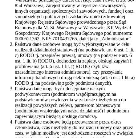
854 Warszawa, zarejestrowany w rejestrze stowarzyszeń,
innych organizacji społecznych i zawodowych, fundacji oraz
samodzielnych publicznych zakładów opieki zdrowotnej
Krajowego Rejestru Sądowego prowadzonego przez Sąd
Rejonowy dla M. St. Warszawy w Warszawie, XII Wydział
Gospodarczy Krajowego Rejestru Sądowego pod numerem:
0000521362, NIP: 7010437765, dalej jako „Administrator”.
Państwa dane osobowe mogą być wykorzystywane w celu
realizacji działalności statutowej (na podstawie art. 6 ust. 1 lit.
c) RODO tj. przepisów prawa), umowy (na podstawie art. 6
ust. 1 lit. b) RODO), dochodzenia zapłaty, obsługi zapytań i
profilowania (art. 6 ust. 1 lit. f) RODO czyli tzw.
uzasadnionego interesu administratora), czy przesyłania
informacji handlowych drogą elektroniczną (art. 6 ust. 1 lit. a)
RODO tj. na podstawie zgody podmiotu danych).
Państwa dane mogą być udostępniane naszym
podwykonawcom (podmiotom współpracującym na
podstawie umów powierzenia w zakresie niezbędnym do
realizacji powyższych celów), partnerom biznesowym
(podmiotom wspierającym naszą działalność) i podmiotom
zapewniającym bieżącą obsługę doradczą.
Państwa dane osobowe będą przetwarzane przez okres
członkostwa, czas niezbędny do realizacji umowy oraz przez
czas, w jakim możliwe jest dochodzenie roszczeń w związku