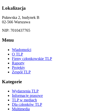
Lokalizacja
Puławska 2, budynek B
02-566 Warszawa
NIP: 7010437765
Menu
Wiadomości
O TLP
Firmy członkowskie TLP
Raporty
Projekty
Zespół TLP
Kategorie
Wydarzenia TLP
Informacje prasowe
TLP w mediach
Dla członków TLP
Multimedia