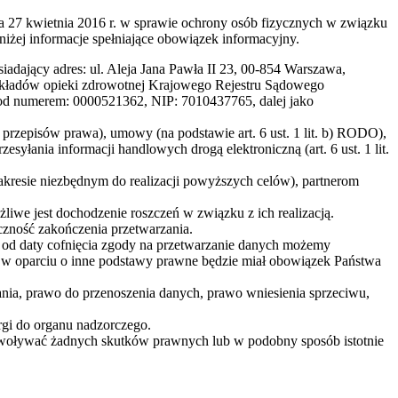
a 27 kwietnia 2016 r. w sprawie ochrony osób fizycznych w związku
ej informacje spełniające obowiązek informacyjny.
dający adres: ul. Aleja Jana Pawła II 23, 00-854 Warszawa,
 zakładów opieki zdrowotnej Krajowego Rejestru Sądowego
d numerem: 0000521362, NIP: 7010437765, dalej jako
. przepisów prawa), umowy (na podstawie art. 6 ust. 1 lit. b) RODO),
zesyłania informacji handlowych drogą elektroniczną (art. 6 ust. 1 lit.
esie niezbędnym do realizacji powyższych celów), partnerom
iwe jest dochodzenie roszczeń w związku z ich realizacją.
zność zakończenia przetwarzania.
ch od daty cofnięcia zgody na przetwarzanie danych możemy
w oparciu o inne podstawy prawne będzie miał obowiązek Państwa
ania, prawo do przenoszenia danych, prawo wniesienia sprzeciwu,
gi do organu nadzorczego.
ywoływać żadnych skutków prawnych lub w podobny sposób istotnie