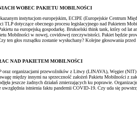
ENIACH WOBEC PAKIETU MOBILNOŚCI
azanym instytucjom europejskim, ECIPE (Europejskie Centrum Międz
ci TLP dotyczące obecnego procesu legislacyjnego nad Pakietem Mobiln
etu na europejską gospodarkę. Brukselski think tank, który od lat a
etu Mobilności w nowej, covidowej rzeczywistości. Pakiet będzie pr
zy ten głos rozsądku zostanie wysłuchany? Kolejne głosowania przed
RAC NAD PAKIETEM MOBILNOŚCI
az organizacjami przewoźników z Litwy (LINAVA), Węgier (NIT) ora
uwagę między innymi na sprzeczność założeń Pakietu Mobilności z za
 podjęła jeszcze żadnych działań zmierzających ku poprawie. Organiza
 uwzględnia istnienia faktu pandemii COVID-19. Czy uda się powstrzy