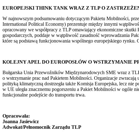
EUROPEJSKI THINK TANK WRAZ Z TLP O ZASTRZEŻ
W najnowszym podsumowaniu dotyczącym Pakietu Mobilności, przek
International Political Economy) prezentuje między innymi wątpliwoś
opracowany we współpracy z TLP omawiający ekonomiczne skutki Paki
gospodarczych, poddaje w wątpliwość zasadność wprowadzania Paki
które są podstawą funkcjonowania wspólnego europejskiego rynku. C
KOLEJNY APEL DO EUROPOSŁÓW O WSTRZYMANIE P
Bułgarska Unia Przewoźników Międzynarodowych SME wraz z TLP or
o wstrzymanie prac nad Pakietem Mobilności. Organizacje zwracają 
polityką klimatyczną dostrzegła także Komisja Europejska, lecz nie
w UE uległa znacznemu pogorszeniu a Pakiet Mobilności w ogóle nie
funkcjonalne podejście do transportu trwa.
Opracowała:
Joanna Jasiewicz
Adwokat/Pełnomocnik Zarządu TLP