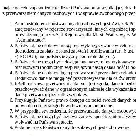
mając na celu zapewnienie realizacji Państwa praw wynikających z 
z przetwarzaniem danych osobowych i w sprawie swobodnego przepł
Administratorem Państwa danych osobowych jest Związek Praco
zarejestrowany w rejestrze stowarzyszeń, innych organizacji
prowadzonego przez Sąd Rejonowy dla M. St. Warszawy w Wa
„Administrator”.
Państwa dane osobowe mogą być wykorzystywane w celu realizacj
dochodzenia zapłaty, obsługi zapytań i profilowania (art. 6 ust.
a) RODO tj. na podstawie zgody podmiotu danych).
Państwa dane mogą być udostępniane naszym podwykonawcom 
biznesowym (podmiotom wspierającym naszą działalność) i p
Państwa dane osobowe będą przetwarzane przez okres członkost
Dodatkowo dane te mogą być przechowywane dla celów archiwi
Jeżeli podstawą przetwarzania danych jest zgoda, dane te będ
przechowywać dane w ograniczonym zakresie dla wykazania z
dane przetwarzać przez dłuższy okres.
Przysługuje Państwu prawo dostępu do treści swoich danych or
prawo do cofnięcia zgody w dowolnym momencie.
W przypadku stwierdzenia, że przetwarzanie danych osobowyc
Państwa dane mogą być przetwarzane w sposób zautomatyzowa
wpływać na Państwa sytuację.
Podanie przez Państwa danych osobowych jest dobrowolne.