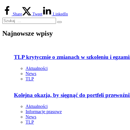
Share
Tweet
LinkedIn
Najnowsze wpisy
TLP krytycznie o zmianach w szkoleniu i egza
Aktualności
News
TLP
Kolejna okazja, by sięgnąć do portfeli przewoźn
Aktualności
Informacje prasowe
News
TLP