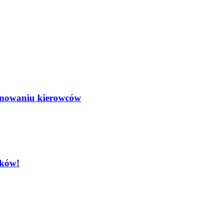
minowaniu kierowców
ików!