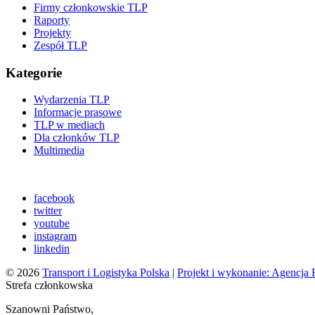
Firmy członkowskie TLP
Raporty
Projekty
Zespół TLP
Kategorie
Wydarzenia TLP
Informacje prasowe
TLP w mediach
Dla członków TLP
Multimedia
facebook
twitter
youtube
instagram
linkedin
© 2026
Transport i Logistyka Polska
|
Projekt i wykonanie: Agencj
Strefa członkowska
Szanowni Państwo,