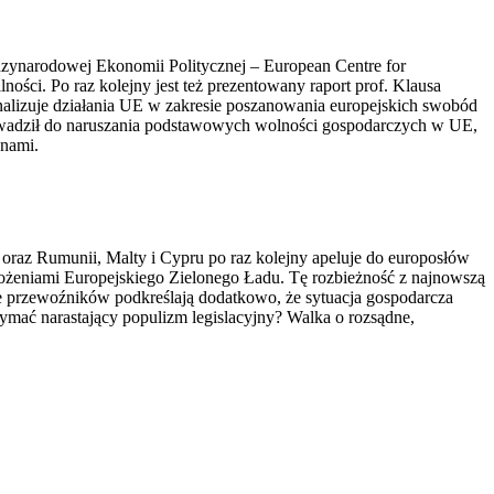
ynarodowej Ekonomii Politycznej – European Centre for
ości. Po raz kolejny jest też prezentowany raport prof. Klausa
nalizuje działania UE w zakresie poszanowania europejskich swobód
owadził do naruszania podstawowych wolności gospodarczych w UE,
 nami.
z Rumunii, Malty i Cypru po raz kolejny apeluje do europosłów
łożeniami Europejskiego Zielonego Ładu. Tę rozbieżność z najnowszą
cje przewoźników podkreślają dodatkowo, że sytuacja gospodarcza
mać narastający populizm legislacyjny? Walka o rozsądne,