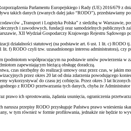
Rozporządzenia Parlamentu Europejskiego i Rady (UE) 2016/679 z dni
ywu takich danych (zwanych dalej jako “RODO”), przedstawiamy poniż
dawców „Transport i Logistyka Polska” z siedzibą w Warszawie, posia
 społecznych i zawodowych, fundacji oraz samodzielnych publicznych
rszawie, XII Wydział Gospodarczy Krajowego Rejestru Sądowego po
i działalności statutowej (na podstawie art. 6 ust. 1 lit. c) RODO tj
 1 lit. f) RODO czyli tzw. uzasadnionego interesu administratora), czy pr
(podmiotom współpracującym na podstawie umów powierzenia w zakr
odmiotom zapewniającym bieżącą obsługę doradczą.
wa, czas niezbędny do realizacji umowy oraz przez czas, w jakim możl
zacyjnych przez okres 20 lat od dnia zdarzenia powodującego koniec
ziemy wykorzystywać do czasu jej cofnięcia. Przez okres 3 lat liczony
godnego z RODO przetwarzania tych danych, chyba że Administrator 
az prawo ich sprostowania, żądania usunięcia, ograniczenia przetwarz
h narusza przepisy RODO przysługuje Państwu prawo wniesienia skar
ny, w tym również w formie profilowania, jednakże nie będzie to w