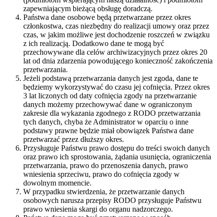
zapewniającym bieżącą obsługę doradczą.
Państwa dane osobowe będą przetwarzane przez okres
członkostwa, czas niezbędny do realizacji umowy oraz przez
czas, w jakim możliwe jest dochodzenie roszczeń w związku
z ich realizacją. Dodatkowo dane te mogą być
przechowywane dla celów archiwizacyjnych przez okres 20
lat od dnia zdarzenia powodującego konieczność zakończenia
przetwarzania.
Jeżeli podstawą przetwarzania danych jest zgoda, dane te
będziemy wykorzystywać do czasu jej cofnięcia. Przez okres
3 lat liczonych od daty cofnięcia zgody na przetwarzanie
danych możemy przechowywać dane w ograniczonym
zakresie dla wykazania zgodnego z RODO przetwarzania
tych danych, chyba że Administrator w oparciu o inne
podstawy prawne będzie miał obowiązek Państwa dane
przetwarzać przez dłuższy okres.
Przysługuje Państwu prawo dostępu do treści swoich danych
oraz prawo ich sprostowania, żądania usunięcia, ograniczenia
przetwarzania, prawo do przenoszenia danych, prawo
wniesienia sprzeciwu, prawo do cofnięcia zgody w
dowolnym momencie.
W przypadku stwierdzenia, że przetwarzanie danych
osobowych narusza przepisy RODO przysługuje Państwu
prawo wniesienia skargi do organu nadzorczego.