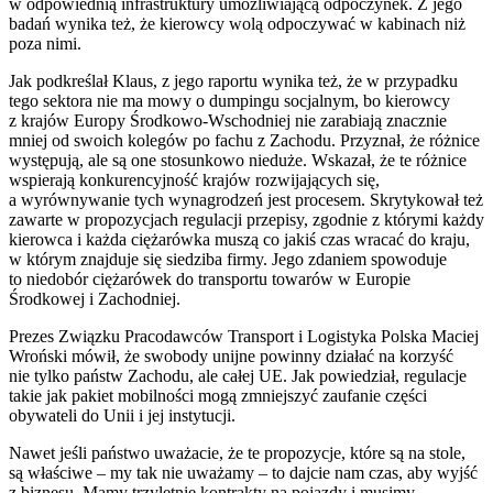
w odpowiednią infrastruktury umożliwiającą odpoczynek. Z jego
badań wynika też, że kierowcy wolą odpoczywać w kabinach niż
poza nimi.
Jak podkreślał Klaus, z jego raportu wynika też, że w przypadku
tego sektora nie ma mowy o dumpingu socjalnym, bo kierowcy
z krajów Europy Środkowo-Wschodniej nie zarabiają znacznie
mniej od swoich kolegów po fachu z Zachodu. Przyznał, że różnice
występują, ale są one stosunkowo nieduże. Wskazał, że te różnice
wspierają konkurencyjność krajów rozwijających się,
a wyrównywanie tych wynagrodzeń jest procesem. Skrytykował też
zawarte w propozycjach regulacji przepisy, zgodnie z którymi każdy
kierowca i każda ciężarówka muszą co jakiś czas wracać do kraju,
w którym znajduje się siedziba firmy. Jego zdaniem spowoduje
to niedobór ciężarówek do transportu towarów w Europie
Środkowej i Zachodniej.
Prezes Związku Pracodawców Transport i Logistyka Polska Maciej
Wroński mówił, że swobody unijne powinny działać na korzyść
nie tylko państw Zachodu, ale całej UE. Jak powiedział, regulacje
takie jak pakiet mobilności mogą zmniejszyć zaufanie części
obywateli do Unii i jej instytucji.
Nawet jeśli państwo uważacie, że te propozycje, które są na stole,
są właściwe – my tak nie uważamy – to dajcie nam czas, aby wyjść
z biznesu. Mamy trzyletnie kontrakty na pojazdy i musimy