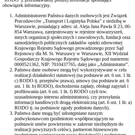
obowiązek informacyjny.
Administratorem Państwa danych osobowych jest Związek
Pracodawców „Transport i Logistyka Polska” z siedzibą w
Warszawie, posiadający adres: ul. Aleja Jana Pawła II 23, 00-
854 Warszawa, zarejestrowany w rejestrze stowarzyszeń,
innych organizacji społecznych i zawodowych, fundacji oraz
samodzielnych publicznych zakładów opieki zdrowotnej
Krajowego Rejestru Sądowego prowadzonego przez Sąd
Rejonowy dla M. St. Warszawy w Warszawie, XII Wydział
Gospodarczy Krajowego Rejestru Sądowego pod numerem:
0000521362, NIP: 7010437765, dalej jako „Administrator”.
Państwa dane osobowe mogą być wykorzystywane w celu
realizacji działalności statutowej (na podstawie art. 6 ust. 1 lit.
c) RODO tj. przepisów prawa), umowy (na podstawie art. 6
ust. 1 lit. b) RODO), dochodzenia zapłaty, obsługi zapytań i
profilowania (art. 6 ust. 1 lit. f) RODO czyli tzw.
uzasadnionego interesu administratora), czy przesyłania
informacji handlowych drogą elektroniczną (art. 6 ust. 1 lit. a)
RODO tj. na podstawie zgody podmiotu danych).
Państwa dane mogą być udostępniane naszym
podwykonawcom (podmiotom współpracującym na
podstawie umów powierzenia w zakresie niezbędnym do
realizacji powyższych celów), partnerom biznesowym
(podmiotom wspierającym naszą działalność) i podmiotom