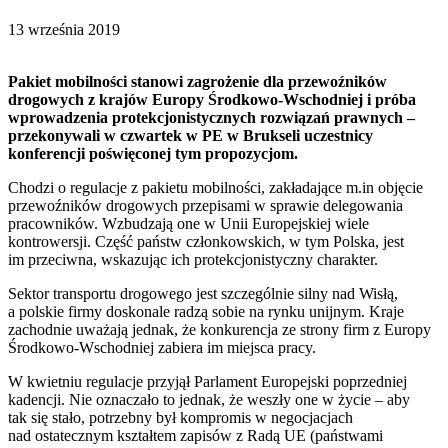
13 września 2019
Pakiet mobilności stanowi zagrożenie dla przewoźników
drogowych z krajów Europy Środkowo-Wschodniej i próba
wprowadzenia protekcjonistycznych rozwiązań prawnych –
przekonywali w czwartek w PE w Brukseli uczestnicy
konferencji poświęconej tym propozycjom.
Chodzi o regulacje z pakietu mobilności, zakładające m.in objęcie
przewoźników drogowych przepisami w sprawie delegowania
pracowników. Wzbudzają one w Unii Europejskiej wiele
kontrowersji. Część państw członkowskich, w tym Polska, jest
im przeciwna, wskazując ich protekcjonistyczny charakter.
Sektor transportu drogowego jest szczególnie silny nad Wisłą,
a polskie firmy doskonale radzą sobie na rynku unijnym. Kraje
zachodnie uważają jednak, że konkurencja ze strony firm z Europy
Środkowo-Wschodniej zabiera im miejsca pracy.
W kwietniu regulacje przyjął Parlament Europejski poprzedniej
kadencji. Nie oznaczało to jednak, że weszły one w życie – aby
tak się stało, potrzebny był kompromis w negocjacjach
nad ostatecznym kształtem zapisów z Radą UE (państwami