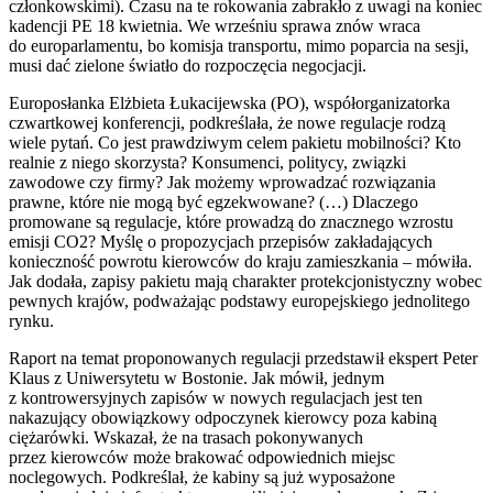
członkowskimi). Czasu na te rokowania zabrakło z uwagi na koniec
kadencji PE 18 kwietnia. We wrześniu sprawa znów wraca
do europarlamentu, bo komisja transportu, mimo poparcia na sesji,
musi dać zielone światło do rozpoczęcia negocjacji.
Europosłanka Elżbieta Łukacijewska (PO), współorganizatorka
czwartkowej konferencji, podkreślała, że nowe regulacje rodzą
wiele pytań. Co jest prawdziwym celem pakietu mobilności? Kto
realnie z niego skorzysta? Konsumenci, politycy, związki
zawodowe czy firmy? Jak możemy wprowadzać rozwiązania
prawne, które nie mogą być egzekwowane? (…) Dlaczego
promowane są regulacje, które prowadzą do znacznego wzrostu
emisji CO2? Myślę o propozycjach przepisów zakładających
konieczność powrotu kierowców do kraju zamieszkania – mówiła.
Jak dodała, zapisy pakietu mają charakter protekcjonistyczny wobec
pewnych krajów, podważając podstawy europejskiego jednolitego
rynku.
Raport na temat proponowanych regulacji przedstawił ekspert Peter
Klaus z Uniwersytetu w Bostonie. Jak mówił, jednym
z kontrowersyjnych zapisów w nowych regulacjach jest ten
nakazujący obowiązkowy odpoczynek kierowcy poza kabiną
ciężarówki. Wskazał, że na trasach pokonywanych
przez kierowców może brakować odpowiednich miejsc
noclegowych. Podkreślał, że kabiny są już wyposażone