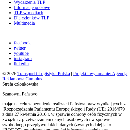
Wydarzenia TLP
Informacje prasowe
TLP w mediach
Dla członków TLP
Multimedia
facebook
twitter
youtube
instagram
linkedin
© 2026
Transport i Logistyka Polska
|
Projekt i wykonanie: Agencja
Reklamowa Cumulus
Strefa członkowska
Szanowni Państwo,
mając na celu zapewnienie realizacji Państwa praw wynikających z
Rozporządzenia Parlamentu Europejskiego i Rady (UE) 2016/679
z dnia 27 kwietnia 2016 r. w sprawie ochrony osób fizycznych w
związku z przetwarzaniem danych osobowych i w sprawie
swobodnego przepływu takich danych (zwanych dalej jako
“RODO”), przedstawiamy poniżej informacje spełniające