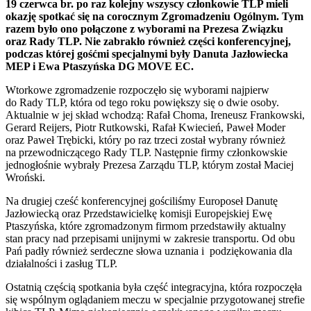
19 czerwca br. po raz kolejny wszyscy członkowie TLP mieli
okazję spotkać się na corocznym Zgromadzeniu Ogólnym. Tym
razem było ono połączone z wyborami na Prezesa Związku
oraz Rady TLP. Nie zabrakło również części konferencyjnej,
podczas której gośćmi specjalnymi były Danuta Jazłowiecka
MEP i Ewa Ptaszyńska DG MOVE EC.
Wtorkowe zgromadzenie rozpoczęło się wyborami najpierw
do Rady TLP, która od tego roku powiększy się o dwie osoby.
Aktualnie w jej skład wchodzą: Rafał Choma, Ireneusz Frankowski,
Gerard Reijers, Piotr Rutkowski, Rafał Kwiecień, Paweł Moder
oraz Paweł Trębicki, który po raz trzeci został wybrany również
na przewodniczącego Rady TLP. Następnie firmy członkowskie
jednogłośnie wybrały Prezesa Zarządu TLP, którym został Maciej
Wroński.
Na drugiej cześć konferencyjnej gościliśmy Europoseł Danutę
Jazłowiecką oraz Przedstawicielkę komisji Europejskiej Ewę
Ptaszyńska, które zgromadzonym firmom przedstawiły aktualny
stan pracy nad przepisami unijnymi w zakresie transportu. Od obu
Pań padły również serdeczne słowa uznania i podziękowania dla
działalności i zasług TLP.
Ostatnią częścią spotkania była część integracyjna, która rozpoczęła
się wspólnym oglądaniem meczu w specjalnie przygotowanej strefie