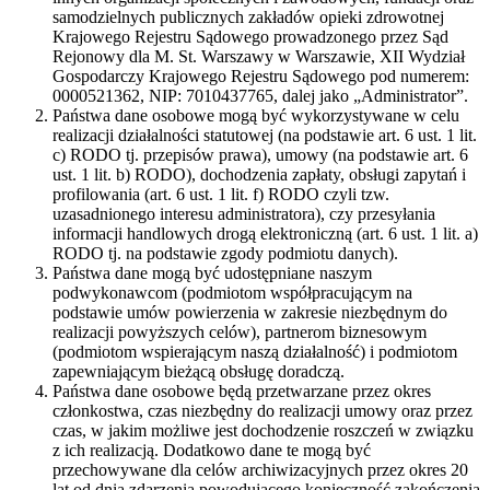
samodzielnych publicznych zakładów opieki zdrowotnej
Krajowego Rejestru Sądowego prowadzonego przez Sąd
Rejonowy dla M. St. Warszawy w Warszawie, XII Wydział
Gospodarczy Krajowego Rejestru Sądowego pod numerem:
0000521362, NIP: 7010437765, dalej jako „Administrator”.
Państwa dane osobowe mogą być wykorzystywane w celu
realizacji działalności statutowej (na podstawie art. 6 ust. 1 lit.
c) RODO tj. przepisów prawa), umowy (na podstawie art. 6
ust. 1 lit. b) RODO), dochodzenia zapłaty, obsługi zapytań i
profilowania (art. 6 ust. 1 lit. f) RODO czyli tzw.
uzasadnionego interesu administratora), czy przesyłania
informacji handlowych drogą elektroniczną (art. 6 ust. 1 lit. a)
RODO tj. na podstawie zgody podmiotu danych).
Państwa dane mogą być udostępniane naszym
podwykonawcom (podmiotom współpracującym na
podstawie umów powierzenia w zakresie niezbędnym do
realizacji powyższych celów), partnerom biznesowym
(podmiotom wspierającym naszą działalność) i podmiotom
zapewniającym bieżącą obsługę doradczą.
Państwa dane osobowe będą przetwarzane przez okres
członkostwa, czas niezbędny do realizacji umowy oraz przez
czas, w jakim możliwe jest dochodzenie roszczeń w związku
z ich realizacją. Dodatkowo dane te mogą być
przechowywane dla celów archiwizacyjnych przez okres 20
lat od dnia zdarzenia powodującego konieczność zakończenia