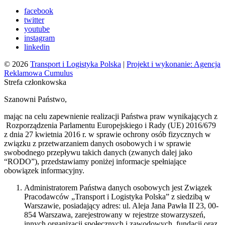
facebook
twitter
youtube
instagram
linkedin
© 2026
Transport i Logistyka Polska
|
Projekt i wykonanie: Agencja
Reklamowa Cumulus
Strefa członkowska
Szanowni Państwo,
mając na celu zapewnienie realizacji Państwa praw wynikających z
Rozporządzenia Parlamentu Europejskiego i Rady (UE) 2016/679
z dnia 27 kwietnia 2016 r. w sprawie ochrony osób fizycznych w
związku z przetwarzaniem danych osobowych i w sprawie
swobodnego przepływu takich danych (zwanych dalej jako
“RODO”), przedstawiamy poniżej informacje spełniające
obowiązek informacyjny.
Administratorem Państwa danych osobowych jest Związek
Pracodawców „Transport i Logistyka Polska” z siedzibą w
Warszawie, posiadający adres: ul. Aleja Jana Pawła II 23, 00-
854 Warszawa, zarejestrowany w rejestrze stowarzyszeń,
innych organizacji społecznych i zawodowych, fundacji oraz