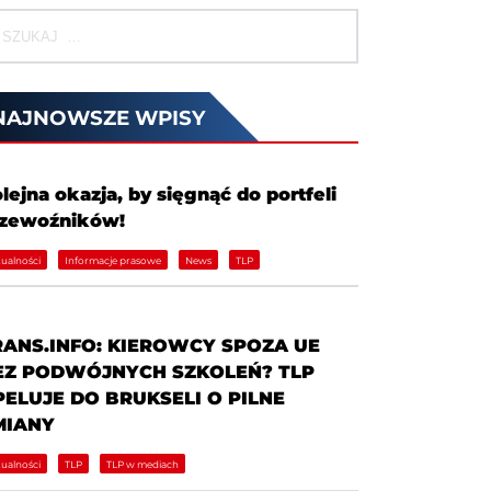
NAJNOWSZE WPISY
lejna okazja, by sięgnąć do portfeli
rzewoźników!
ualności
Informacje prasowe
News
TLP
RANS.INFO: KIEROWCY SPOZA UE
EZ PODWÓJNYCH SZKOLEŃ? TLP
PELUJE DO BRUKSELI O PILNE
MIANY
ualności
TLP
TLP w mediach