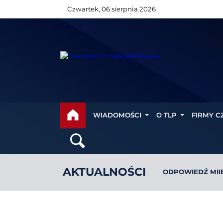
Czwartek, 06 sierpnia 2026
WIADOMOŚCI
O TLP
FIRMY C
AKTUALNOŚCI
ODPOWIEDŹ MII