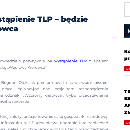
tąpienie TLP – będzie
owca
Ko
p
dpowiedziało pozytywnie na
wystąpienie TLP
z apelem
akę „Wzorowy Kierowca”.
Akt
 Bogdan Oleksiak poinformował nas w swoim piśmie,
 prace legislacyjne nad projektem rozporządzenia
T
 odznaki „Wzorowy kierowca”, trybu przedstawiania
B
posobu noszenia.
A
Z
której zależy funkcjonowanie całej gospodarki narodowej.
nfrastruktury i Budownictwa nadrabia lata zaniechań
Akt
cu należy, iż obowiązek wydania tego rozporządzenia