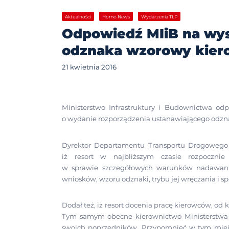
Aktualności
Home-News
Wydarzenia TLP
Odpowiedź MIiB na wys
odznaka wzorowy kier
21 kwietnia 2016
Ministerstwo Infrastruktury i Budownictwa o
o wydanie rozporządzenia ustanawiającego odzn
Dyrektor Departamentu Transportu Drogowego
iż resort w najbliższym czasie rozpocznie
w sprawie szczegółowych warunków nadawania
wniosków, wzoru odznaki, trybu jej wręczania i s
Dodał też, iż resort docenia pracę kierowców, od 
Tym samym obecne kierownictwo Ministerstwa I
swoich poprzedników. Przypomnieć w tym miejs