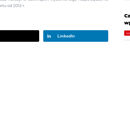
tu od 2012 r.
Cz
wp
Akt
LinkedIn
MENU
K
Wiadomości
Wy
O TLP
In
Firmy członkowskie TLP
TL
Raporty
Dl
Projekty
Mu
Zespół TLP