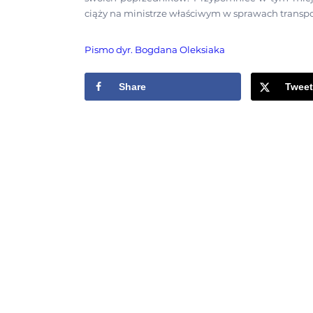
ciąży na ministrze właściwym w sprawach transpor
Pismo dyr. Bogdana Oleksiaka
Share
Tweet
KONTAKT
e-mail: info@tlp.org.pl
tel.: +48 607 380 190
LOKALIZACJA