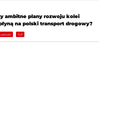
y ambitne plany rozwoju kolei
łyną na polski transport drogowy?
ualności
TLP
ATEGORIE
darzenia TLP
formacje prasowe
P w mediach
a członków TLP
ltimedia