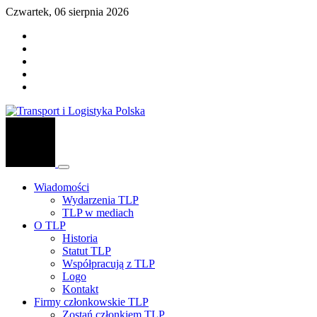
Czwartek, 06 sierpnia 2026
Wiadomości
Wydarzenia TLP
TLP w mediach
O TLP
Historia
Statut TLP
Współpracują z TLP
Logo
Kontakt
Firmy członkowskie TLP
Zostań członkiem TLP