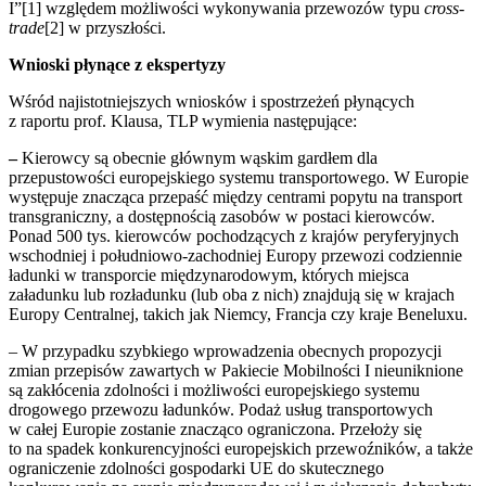
I”[1] względem możliwości wykonywania przewozów typu
cross-
trade
[2] w przyszłości.
Wnioski płynące z ekspertyzy
Wśród najistotniejszych wniosków i spostrzeżeń płynących
z raportu prof. Klausa, TLP wymienia następujące:
–
Kierowcy są obecnie głównym wąskim gardłem dla
przepustowości europejskiego systemu transportowego. W Europie
występuje znacząca przepaść między centrami popytu na transport
transgraniczny, a dostępnością zasobów w postaci kierowców.
Ponad 500 tys. kierowców pochodzących z krajów peryferyjnych
wschodniej i południowo-zachodniej Europy przewozi codziennie
ładunki w transporcie międzynarodowym, których miejsca
załadunku lub rozładunku (lub oba z nich) znajdują się w krajach
Europy Centralnej, takich jak Niemcy, Francja czy kraje Beneluxu.
– W przypadku szybkiego wprowadzenia obecnych propozycji
zmian przepisów zawartych w Pakiecie Mobilności I nieuniknione
są zakłócenia zdolności i możliwości europejskiego systemu
drogowego przewozu ładunków. Podaż usług transportowych
w całej Europie zostanie znacząco ograniczona. Przełoży się
to na spadek konkurencyjności europejskich przewoźników, a także
ograniczenie zdolności gospodarki UE do skutecznego