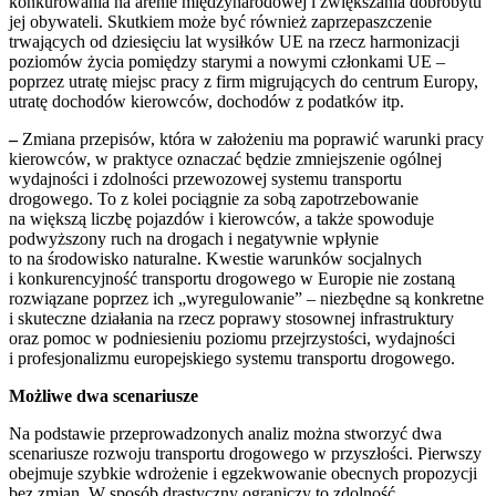
konkurowania na arenie międzynarodowej i zwiększania dobrobytu
jej obywateli. Skutkiem może być również zaprzepaszczenie
trwających od dziesięciu lat wysiłków UE na rzecz harmonizacji
poziomów życia pomiędzy starymi a nowymi członkami UE –
poprzez utratę miejsc pracy z firm migrujących do centrum Europy,
utratę dochodów kierowców, dochodów z podatków itp.
–
Zmiana przepisów, która w założeniu ma poprawić warunki pracy
kierowców, w praktyce oznaczać będzie zmniejszenie ogólnej
wydajności i zdolności przewozowej systemu transportu
drogowego. To z kolei pociągnie za sobą zapotrzebowanie
na większą liczbę pojazdów i kierowców, a także spowoduje
podwyższony ruch na drogach i negatywnie wpłynie
to na środowisko naturalne. Kwestie warunków socjalnych
i konkurencyjność transportu drogowego w Europie nie zostaną
rozwiązane poprzez ich „wyregulowanie” – niezbędne są konkretne
i skuteczne działania na rzecz poprawy stosownej infrastruktury
oraz pomoc w podniesieniu poziomu przejrzystości, wydajności
i profesjonalizmu europejskiego systemu transportu drogowego.
Możliwe dwa scenariusze
Na podstawie przeprowadzonych analiz można stworzyć dwa
scenariusze rozwoju transportu drogowego w przyszłości. Pierwszy
obejmuje szybkie wdrożenie i egzekwowanie obecnych propozycji
bez zmian. W sposób drastyczny ograniczy to zdolność