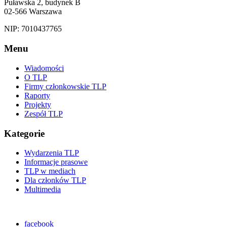
Puławska 2, budynek B
02-566 Warszawa
NIP: 7010437765
Menu
Wiadomości
O TLP
Firmy członkowskie TLP
Raporty
Projekty
Zespół TLP
Kategorie
Wydarzenia TLP
Informacje prasowe
TLP w mediach
Dla członków TLP
Multimedia
facebook