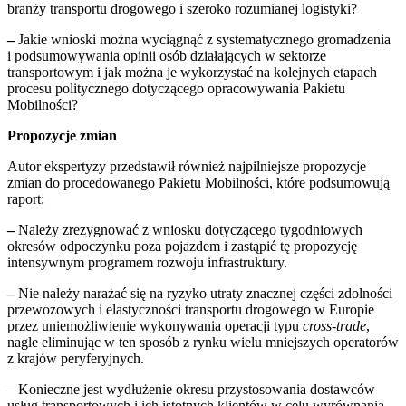
branży transportu drogowego i szeroko rozumianej logistyki?
–
Jakie wnioski można wyciągnąć z systematycznego gromadzenia
i podsumowywania opinii osób działających w sektorze
transportowym i jak można je wykorzystać na kolejnych etapach
procesu politycznego dotyczącego opracowywania Pakietu
Mobilności?
Propozycje zmian
Autor ekspertyzy przedstawił również najpilniejsze propozycje
zmian do procedowanego Pakietu Mobilności, które podsumowują
raport:
–
Należy zrezygnować z wniosku dotyczącego tygodniowych
okresów odpoczynku poza pojazdem i zastąpić tę propozycję
intensywnym programem rozwoju infrastruktury.
–
Nie należy narażać się na ryzyko utraty znacznej części zdolności
przewozowych i elastyczności transportu drogowego w Europie
przez uniemożliwienie wykonywania operacji typu
cross-trade
,
nagle eliminując w ten sposób z rynku wielu mniejszych operatorów
z krajów peryferyjnych.
– Konieczne jest wydłużenie okresu przystosowania dostawców
usług transportowych i ich istotnych klientów w celu wyrównania