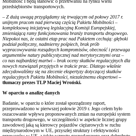
Mobilność I będą stanowić o przetrwaniu na rynku wielu
przedsiębiorstw transportowych.
– Z dużą uwagą przyglądamy się trwającym od połowy 2017 r.
unijnym pracom nad pierwszą częścią Pakietu Mobilności –
kompleksową inicjatywą legislacyjną Komisji Europejskiej,
zmieniającą ramy funkcjonowania branży transportu drogowego.
Niepokoi nas, że ostatni etap prac nad Pakietem cechują: głęboki
podział polityczny, nadmierny pośpiech, brak prób
wypracowywania rozsądnych kompromisów, obecność i przewaga
argumentów natury publicystycznej nad merytorycznymi oraz –
co nas najbardziej martwi – brak oceny skutków regulacyjnych dla
nowych rozwiązań przyjętych w trakcie prac. Dlatego właśnie
zdecydowaliśmy się na zlecenie ekspertyzy dotyczącej skutków
regulacyjnych Pakietu Mobilności, niezależnemu ekspertowi
–
tłumaczy prezes TLP Maciej Wroński.
W oparciu o analizę danych
Badanie, w oparciu o które został sporządzony raport,
przeprowadzono w pierwszej połowie 2019 r. Jego celem było
oszacowanie wpływu proponowanych zmian na europejski system
transportu drogowego, w szczególności w aspekcie licznej grupy
zawodowej jaką są kierowcy pojazdów ciężarowych w ruchu
międzynarodowym w UE, przyszłej struktury i efektywności
przewozów w UE, a także wzrostu gospodarczego oraz dobrobytu