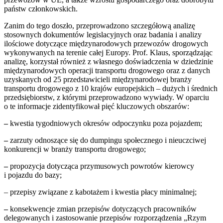
państw członkowskich.
Zanim do tego doszło, przeprowadzono szczegółową analizę
stosownych dokumentów legislacyjnych oraz badania i analizy
ilościowe dotyczące międzynarodowych przewozów drogowych
wykonywanych na terenie całej Europy. Prof. Klaus, sporządzając
analizę, korzystał również z własnego doświadczenia w dziedzinie
międzynarodowych operacji transportu drogowego oraz z danych
uzyskanych od 25 przedstawicieli międzynarodowej branży
transportu drogowego z 10 krajów europejskich – dużych i średnich
przedsiębiorstw, z którymi przeprowadzono wywiady. W oparciu
o te informacje zidentyfikował pięć kluczowych obszarów:
–
kwestia tygodniowych okresów odpoczynku poza pojazdem;
–
zarzuty odnoszące się do dumpingu społecznego i nieuczciwej
konkurencji w branży transportu drogowego;
–
propozycja dotycząca przymusowych powrotów kierowcy
i pojazdu do bazy;
– przepisy związane z kabotażem i kwestia płacy minimalnej;
–
konsekwencje zmian przepisów dotyczących pracowników
delegowanych i zastosowanie przepisów rozporządzenia „Rzym