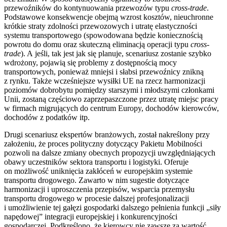
przewoźników do kontynuowania przewozów typu
cross-trade
.
Podstawowe konsekwencje obejmą wzrost kosztów, nieuchronne
krótkie straty zdolności przewozowych i utratę elastyczności
systemu transportowego (spowodowana będzie koniecznością
powrotu do domu oraz skuteczną eliminacją operacji typu
cross-
trade
). A jeśli, tak jest jak się planuje, scenariusz zostanie szybko
wdrożony, pojawią się problemy z dostępnością mocy
transportowych, ponieważ mniejsi i słabsi przewoźnicy znikną
z rynku. Także wcześniejsze wysiłki UE na rzecz harmonizacji
poziomów dobrobytu pomiędzy starszymi i młodszymi członkami
Unii, zostaną częściowo zaprzepaszczone przez utratę miejsc pracy
w firmach migrujących do centrum Europy, dochodów kierowców,
dochodów z podatków itp.
Drugi scenariusz ekspertów branżowych, został nakreślony przy
założeniu, że proces polityczny dotyczący Pakietu Mobilności
pozwoli na dalsze zmiany obecnych propozycji uwzględniających
obawy uczestników sektora transportu i logistyki. Oferuje
on możliwość uniknięcia zakłóceń w europejskim systemie
transportu drogowego. Zawarto w nim sugestie dotyczące
harmonizacji i uproszczenia przepisów, wsparcia przemysłu
transportu drogowego w procesie dalszej profesjonalizacji
i umożliwienie tej gałęzi gospodarki dalszego pełnienia funkcji „siły
napędowej” integracji europejskiej i konkurencyjności
gospodarczej. Podkreślono, że kierowcy nie zawsze za wartość