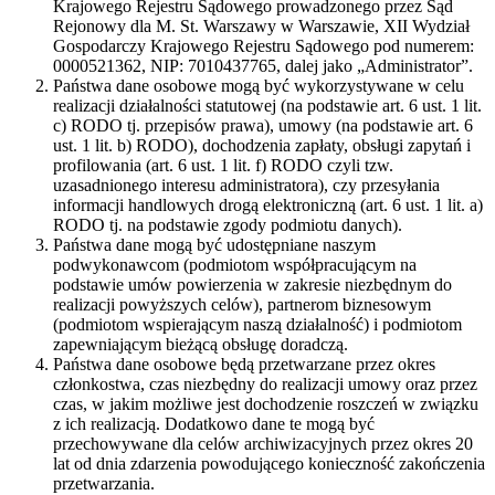
Krajowego Rejestru Sądowego prowadzonego przez Sąd
Rejonowy dla M. St. Warszawy w Warszawie, XII Wydział
Gospodarczy Krajowego Rejestru Sądowego pod numerem:
0000521362, NIP: 7010437765, dalej jako „Administrator”.
Państwa dane osobowe mogą być wykorzystywane w celu
realizacji działalności statutowej (na podstawie art. 6 ust. 1 lit.
c) RODO tj. przepisów prawa), umowy (na podstawie art. 6
ust. 1 lit. b) RODO), dochodzenia zapłaty, obsługi zapytań i
profilowania (art. 6 ust. 1 lit. f) RODO czyli tzw.
uzasadnionego interesu administratora), czy przesyłania
informacji handlowych drogą elektroniczną (art. 6 ust. 1 lit. a)
RODO tj. na podstawie zgody podmiotu danych).
Państwa dane mogą być udostępniane naszym
podwykonawcom (podmiotom współpracującym na
podstawie umów powierzenia w zakresie niezbędnym do
realizacji powyższych celów), partnerom biznesowym
(podmiotom wspierającym naszą działalność) i podmiotom
zapewniającym bieżącą obsługę doradczą.
Państwa dane osobowe będą przetwarzane przez okres
członkostwa, czas niezbędny do realizacji umowy oraz przez
czas, w jakim możliwe jest dochodzenie roszczeń w związku
z ich realizacją. Dodatkowo dane te mogą być
przechowywane dla celów archiwizacyjnych przez okres 20
lat od dnia zdarzenia powodującego konieczność zakończenia
przetwarzania.