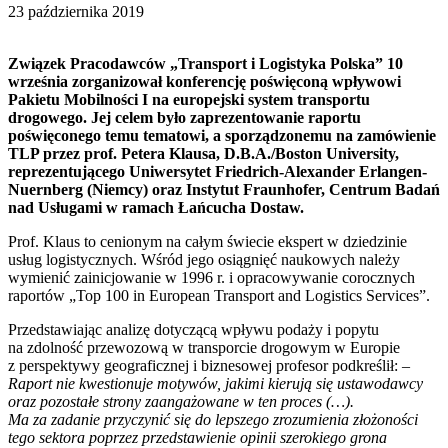
23 października 2019
Związek Pracodawców „Transport i Logistyka Polska” 10
września zorganizował konferencję poświęconą wpływowi
Pakietu Mobilności I na europejski system transportu
drogowego. Jej celem było zaprezentowanie raportu
poświęconego temu tematowi, a sporządzonemu na zamówienie
TLP przez prof. Petera Klausa, D.B.A./Boston University,
reprezentującego Uniwersytet Friedrich-Alexander Erlangen-
Nuernberg (Niemcy) oraz Instytut Fraunhofer, Centrum Badań
nad Usługami w ramach Łańcucha Dostaw.
Prof. Klaus to cenionym na całym świecie ekspert w dziedzinie
usług logistycznych. Wśród jego osiągnięć naukowych należy
wymienić zainicjowanie w 1996 r. i opracowywanie corocznych
raportów „Top 100 in European Transport and Logistics Services”.
Przedstawiając analizę dotyczącą wpływu podaży i popytu
na zdolność przewozową w transporcie drogowym w Europie
z perspektywy geograficznej i biznesowej profesor podkreślił:
–
Raport nie kwestionuje motywów, jakimi kierują się ustawodawcy
oraz pozostałe strony zaangażowane w ten proces (…).
Ma za zadanie przyczynić się do lepszego zrozumienia złożoności
tego sektora poprzez przedstawienie opinii szerokiego grona