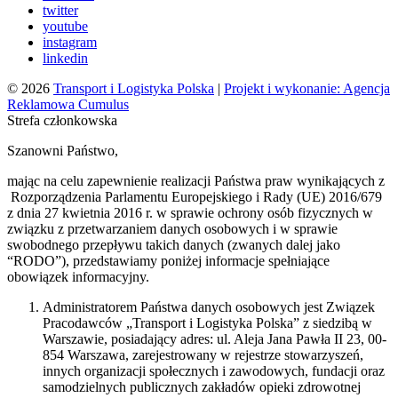
twitter
youtube
instagram
linkedin
© 2026
Transport i Logistyka Polska
|
Projekt i wykonanie: Agencja
Reklamowa Cumulus
Strefa członkowska
Szanowni Państwo,
mając na celu zapewnienie realizacji Państwa praw wynikających z
Rozporządzenia Parlamentu Europejskiego i Rady (UE) 2016/679
z dnia 27 kwietnia 2016 r. w sprawie ochrony osób fizycznych w
związku z przetwarzaniem danych osobowych i w sprawie
swobodnego przepływu takich danych (zwanych dalej jako
“RODO”), przedstawiamy poniżej informacje spełniające
obowiązek informacyjny.
Administratorem Państwa danych osobowych jest Związek
Pracodawców „Transport i Logistyka Polska” z siedzibą w
Warszawie, posiadający adres: ul. Aleja Jana Pawła II 23, 00-
854 Warszawa, zarejestrowany w rejestrze stowarzyszeń,
innych organizacji społecznych i zawodowych, fundacji oraz
samodzielnych publicznych zakładów opieki zdrowotnej