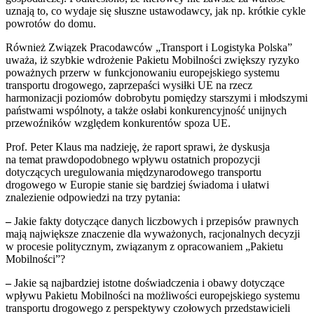
uznają to, co wydaje się słuszne ustawodawcy, jak np. krótkie cykle
powrotów do domu.
Również Związek Pracodawców „Transport i Logistyka Polska”
uważa, iż szybkie wdrożenie Pakietu Mobilności zwiększy ryzyko
poważnych przerw w funkcjonowaniu europejskiego systemu
transportu drogowego, zaprzepaści wysiłki UE na rzecz
harmonizacji poziomów dobrobytu pomiędzy starszymi i młodszymi
państwami wspólnoty, a także osłabi konkurencyjność unijnych
przewoźników względem konkurentów spoza UE.
Prof. Peter Klaus ma nadzieję, że raport sprawi, że dyskusja
na temat prawdopodobnego wpływu ostatnich propozycji
dotyczących uregulowania międzynarodowego transportu
drogowego w Europie stanie się bardziej świadoma i ułatwi
znalezienie odpowiedzi na trzy pytania:
–
Jakie fakty dotyczące danych liczbowych i przepisów prawnych
mają największe znaczenie dla wyważonych, racjonalnych decyzji
w procesie politycznym, związanym z opracowaniem „Pakietu
Mobilności”?
–
Jakie są najbardziej istotne doświadczenia i obawy dotyczące
wpływu Pakietu Mobilności na możliwości europejskiego systemu
transportu drogowego z perspektywy czołowych przedstawicieli