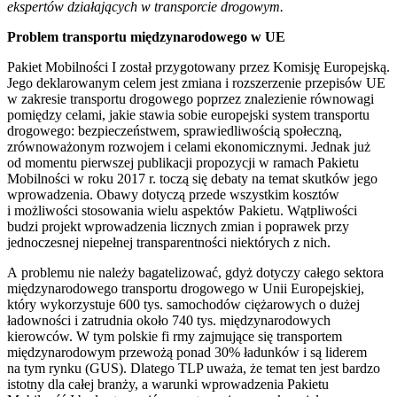
ekspertów działających w transporcie drogowym.
Problem transportu międzynarodowego w UE
Pakiet Mobilności I został przygotowany przez Komisję Europejską.
Jego deklarowanym celem jest zmiana i rozszerzenie przepisów UE
w zakresie transportu drogowego poprzez znalezienie równowagi
pomiędzy celami, jakie stawia sobie europejski system transportu
drogowego: bezpieczeństwem, sprawiedliwością społeczną,
zrównoważonym rozwojem i celami ekonomicznymi. Jednak już
od momentu pierwszej publikacji propozycji w ramach Pakietu
Mobilności w roku 2017 r. toczą się debaty na temat skutków jego
wprowadzenia. Obawy dotyczą przede wszystkim kosztów
i możliwości stosowania wielu aspektów Pakietu. Wątpliwości
budzi projekt wprowadzenia licznych zmian i poprawek przy
jednoczesnej niepełnej transparentności niektórych z nich.
A problemu nie należy bagatelizować, gdyż dotyczy całego sektora
międzynarodowego transportu drogowego w Unii Europejskiej,
który wykorzystuje 600 tys. samochodów ciężarowych o dużej
ładowności i zatrudnia około 740 tys. międzynarodowych
kierowców. W tym polskie fi rmy zajmujące się transportem
międzynarodowym przewożą ponad 30% ładunków i są liderem
na tym rynku (GUS). Dlatego TLP uważa, że temat ten jest bardzo
istotny dla całej branży, a warunki wprowadzenia Pakietu