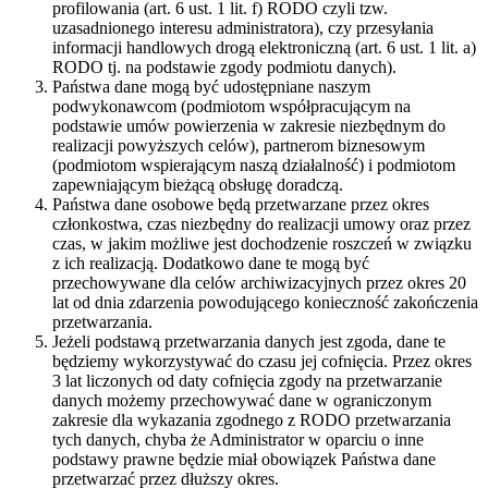
profilowania (art. 6 ust. 1 lit. f) RODO czyli tzw.
uzasadnionego interesu administratora), czy przesyłania
informacji handlowych drogą elektroniczną (art. 6 ust. 1 lit. a)
RODO tj. na podstawie zgody podmiotu danych).
Państwa dane mogą być udostępniane naszym
podwykonawcom (podmiotom współpracującym na
podstawie umów powierzenia w zakresie niezbędnym do
realizacji powyższych celów), partnerom biznesowym
(podmiotom wspierającym naszą działalność) i podmiotom
zapewniającym bieżącą obsługę doradczą.
Państwa dane osobowe będą przetwarzane przez okres
członkostwa, czas niezbędny do realizacji umowy oraz przez
czas, w jakim możliwe jest dochodzenie roszczeń w związku
z ich realizacją. Dodatkowo dane te mogą być
przechowywane dla celów archiwizacyjnych przez okres 20
lat od dnia zdarzenia powodującego konieczność zakończenia
przetwarzania.
Jeżeli podstawą przetwarzania danych jest zgoda, dane te
będziemy wykorzystywać do czasu jej cofnięcia. Przez okres
3 lat liczonych od daty cofnięcia zgody na przetwarzanie
danych możemy przechowywać dane w ograniczonym
zakresie dla wykazania zgodnego z RODO przetwarzania
tych danych, chyba że Administrator w oparciu o inne
podstawy prawne będzie miał obowiązek Państwa dane
przetwarzać przez dłuższy okres.