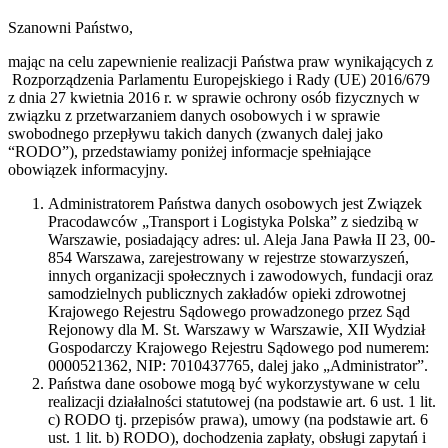
Szanowni Państwo,
mając na celu zapewnienie realizacji Państwa praw wynikających z
Rozporządzenia Parlamentu Europejskiego i Rady (UE) 2016/679
z dnia 27 kwietnia 2016 r. w sprawie ochrony osób fizycznych w
związku z przetwarzaniem danych osobowych i w sprawie
swobodnego przepływu takich danych (zwanych dalej jako
“RODO”), przedstawiamy poniżej informacje spełniające
obowiązek informacyjny.
Administratorem Państwa danych osobowych jest Związek
Pracodawców „Transport i Logistyka Polska” z siedzibą w
Warszawie, posiadający adres: ul. Aleja Jana Pawła II 23, 00-
854 Warszawa, zarejestrowany w rejestrze stowarzyszeń,
innych organizacji społecznych i zawodowych, fundacji oraz
samodzielnych publicznych zakładów opieki zdrowotnej
Krajowego Rejestru Sądowego prowadzonego przez Sąd
Rejonowy dla M. St. Warszawy w Warszawie, XII Wydział
Gospodarczy Krajowego Rejestru Sądowego pod numerem:
0000521362, NIP: 7010437765, dalej jako „Administrator”.
Państwa dane osobowe mogą być wykorzystywane w celu
realizacji działalności statutowej (na podstawie art. 6 ust. 1 lit.
c) RODO tj. przepisów prawa), umowy (na podstawie art. 6
ust. 1 lit. b) RODO), dochodzenia zapłaty, obsługi zapytań i