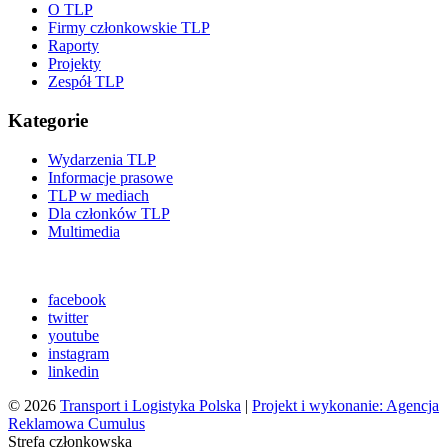
O TLP
Firmy członkowskie TLP
Raporty
Projekty
Zespół TLP
Kategorie
Wydarzenia TLP
Informacje prasowe
TLP w mediach
Dla członków TLP
Multimedia
facebook
twitter
youtube
instagram
linkedin
© 2026
Transport i Logistyka Polska
|
Projekt i wykonanie: Agencja
Reklamowa Cumulus
Strefa członkowska