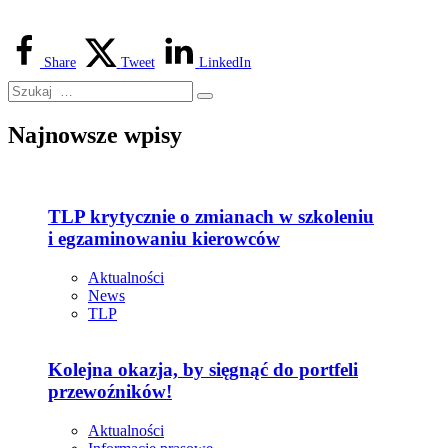
Share
Tweet
LinkedIn
Najnowsze wpisy
TLP krytycznie o zmianach w szkoleniu
i egzaminowaniu kierowców
Aktualności
News
TLP
Kolejna okazja, by sięgnąć do portfeli
przewoźników!
Aktualności