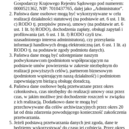
Gospodarczy Krajowego Rejestru Sądowego pod numerem:
0000521362, NIP: 7010437765, dalej jako „Administrator”.
Państwa dane osobowe mogą być wykorzystywane w celu
realizacji działalności statutowej (na podstawie art. 6 ust. 1 lit.
c) RODO tj. przepisów prawa), umowy (na podstawie art. 6
ust. 1 lit. b) RODO), dochodzenia zapłaty, obsługi zapytań i
profilowania (art. 6 ust. 1 lit. f) RODO czyli tzw.
uzasadnionego interesu administratora), czy przesyłania
informacji handlowych drogą elektroniczną (art. 6 ust. 1 lit. a)
RODO tj. na podstawie zgody podmiotu danych).
Państwa dane mogą być udostępniane naszym
podwykonawcom (podmiotom współpracującym na
podstawie umów powierzenia w zakresie niezbędnym do
realizacji powyższych celów), partnerom biznesowym
(podmiotom wspierającym naszą działalność) i podmiotom
zapewniającym bieżącą obsługę doradczą.
Państwa dane osobowe będą przetwarzane przez okres
członkostwa, czas niezbędny do realizacji umowy oraz przez
czas, w jakim możliwe jest dochodzenie roszczeń w związku
z ich realizacją. Dodatkowo dane te mogą być
przechowywane dla celów archiwizacyjnych przez okres 20
lat od dnia zdarzenia powodującego konieczność zakończenia
przetwarzania.
Jeżeli podstawą przetwarzania danych jest zgoda, dane te
będziemy wykorzystywać do czasu jej cofnięcia. Przez okres