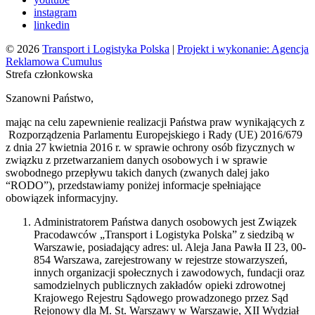
instagram
linkedin
© 2026
Transport i Logistyka Polska
|
Projekt i wykonanie: Agencja
Reklamowa Cumulus
Strefa członkowska
Szanowni Państwo,
mając na celu zapewnienie realizacji Państwa praw wynikających z
Rozporządzenia Parlamentu Europejskiego i Rady (UE) 2016/679
z dnia 27 kwietnia 2016 r. w sprawie ochrony osób fizycznych w
związku z przetwarzaniem danych osobowych i w sprawie
swobodnego przepływu takich danych (zwanych dalej jako
“RODO”), przedstawiamy poniżej informacje spełniające
obowiązek informacyjny.
Administratorem Państwa danych osobowych jest Związek
Pracodawców „Transport i Logistyka Polska” z siedzibą w
Warszawie, posiadający adres: ul. Aleja Jana Pawła II 23, 00-
854 Warszawa, zarejestrowany w rejestrze stowarzyszeń,
innych organizacji społecznych i zawodowych, fundacji oraz
samodzielnych publicznych zakładów opieki zdrowotnej
Krajowego Rejestru Sądowego prowadzonego przez Sąd
Rejonowy dla M. St. Warszawy w Warszawie, XII Wydział